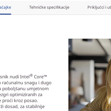
ačajke
Tehničke specifikacije
Priključci i u
®
nik nudi Intel
Core™
u računalnu snagu i dugo
uru poboljšanu umjetnom
ezgri optimiziranih za
e proći kroz posao.
ži dosad, za stabilnije