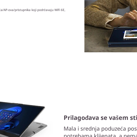
a/AP-ova/pristupnika koji podržavaju WiFi 6E,
Prilagođava se vašem st
Mala i srednja poduzeća post
potrebama klijenata, a nema 