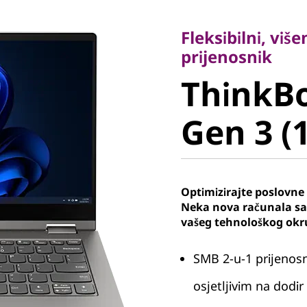
Fleksibilni, višen
prijenosnik
Fleksibilni, vi
ThinkBo
prijenosnik
ThinkB
Gen 3 (14
Gen 3 (1
Optimizirajte poslovne
Neka nova računala s
vašeg tehnološkog okr
SMB 2-u-1 prijenos
osjetljivim na dodi