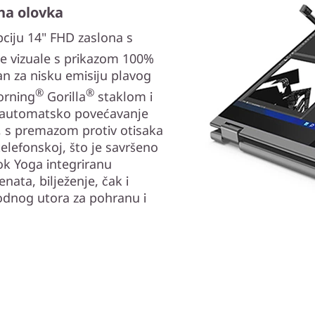
ana olovka
ciju 14" FHD zaslona s
ne vizuale s prikazom 100%
an za nisku emisiju plavog
®
®
Corning
Gorilla
staklom i
 automatsko povećavanje
a, s premazom protiv otisaka
telefonskoj, što je savršeno
ok Yoga integriranu
ata, bilježenje, čak i
zgodnog utora za pohranu i