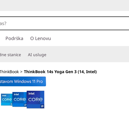
Podrška
O Lenovu
adne stanice
AI usluge
ThinkBook
>
ThinkBook 14s Yoga Gen 3 (14, Intel)