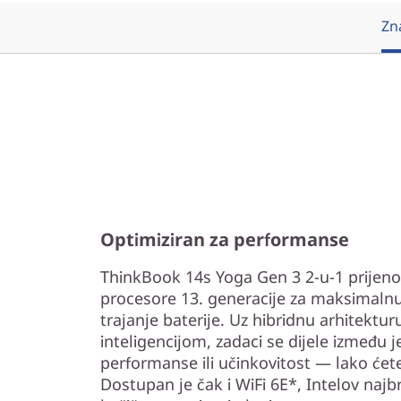
Zn
Optimiziran za performanse
ThinkBook 14s Yoga Gen 3 2-u-1 prijenos
procesore 13. generacije za maksimaln
trajanje baterije. Uz hibridnu arhitekt
inteligencijom, zadaci se dijele između j
performanse ili učinkovitost — lako ćet
Dostupan je čak i WiFi 6E*, Intelov najbr