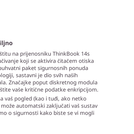
iljno
štitu na prijenosniku ThinkBook 14s
ivanje koji se aktivira čitačem otiska
obuhvatni paket sigurnosnih ponuda
ogiji, sastavni je dio svih naših
ala. Značajke poput diskretnog modula
tite vaše kritične podatke enkripcijom.
a vaš pogled (kao i tuđi, ako netko
 može automatski zaključati vaš sustav
o o sigurnosti kako biste se vi mogli