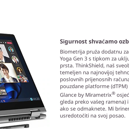
Sigurnost shvaćamo ozb
Biometrija pruža dodatnu za
Yoga Gen 3 s tipkom za uključ
prsta. ThinkShield, naš sve
temeljen na najnovijoj tehnol
poslovnih prijenosnih račun
pouzdane platforme (dTPM) š
®
Glance by Mirametrix
osjeć
gleda preko vašeg ramena) i
ako se odmaknete. Mi brinem
usredotočiti na svoj posao.