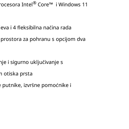
®
rocesora Intel
Core™ i Windows 11
va i 4 fleksibilna načina rada
prostora za pohranu s opcijom dva
je i sigurno uključivanje s
m otiska prsta
 putnike, izvršne pomoćnike i