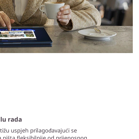
ilu rada
ižu uspjeh prilagođavajući se
ništa fleksibilnije od prijenosnog