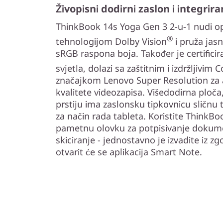
Živopisni dodirni zaslon i integrir
ThinkBook 14s Yoga Gen 3 2-u-1 nudi op
®
tehnologijom Dolby Vision
i pruža jas
sRGB raspona boja. Također je certificir
svjetla, dolazi sa zaštitnim i izdržljivim 
značajkom Lenovo Super Resolution za
kvalitete videozapisa. Višedodirna ploč
prstiju ima zaslonsku tipkovnicu sličnu 
za način rada tableta. Koristite ThinkBo
pametnu olovku za potpisivanje dokumen
skiciranje - jednostavno je izvadite iz 
otvarit će se aplikacija Smart Note.