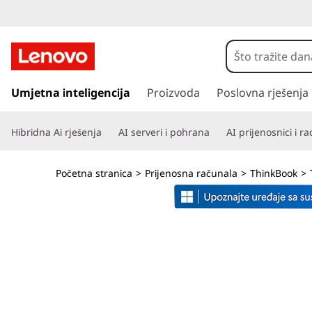
T
h
i
P
r
Umjetna inteligencija
Proizvoda
Poslovna rješenja
n
e
s
k
Hibridna Ai rješenja
AI serveri i pohrana
AI prijenosnici i r
k
o
B
č
Početna stranica
>
Prijenosna računala
>
ThinkBook
>
i
o
n
a
o
g
l
k
a
v
1
n
i