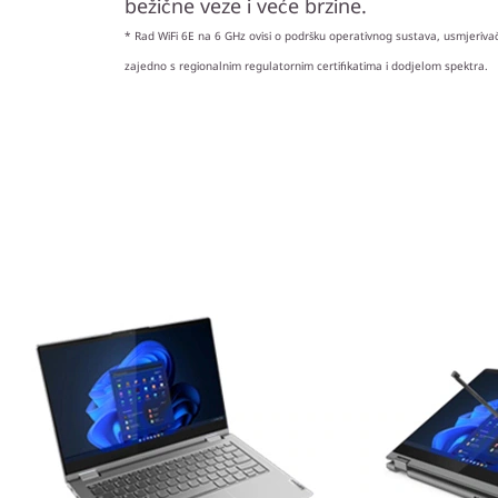
bežične veze i veće brzine.
* Rad WiFi 6E na 6 GHz ovisi o podršku operativnog sustava, usmjerivač
zajedno s regionalnim regulatornim certifikatima i dodjelom spektra.