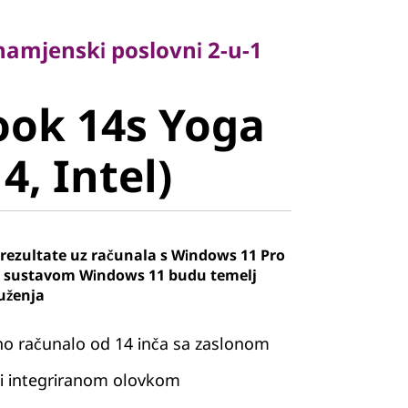
amjenski poslovni 2-u-1
šenamjenski poslovni 2-u-1
ok 14s Yoga
ook 14s Yoga
, Intel)
4, Intel)
 rezultate uz računala s Windows 11 Pro
a sustavom Windows 11 budu temelj
uženja
no računalo od 14 inča sa zaslonom
r i integriranom olovkom