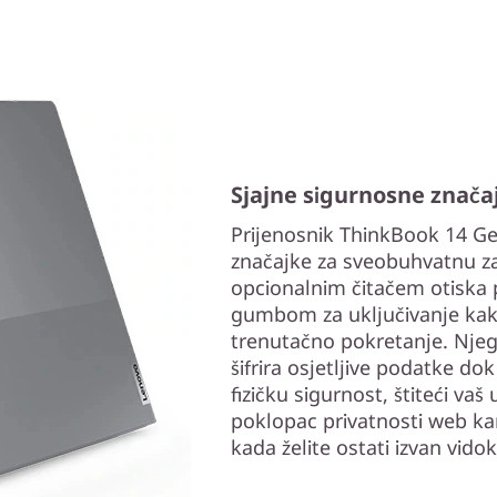
Sjajne sigurnosne znača
Prijenosnik ThinkBook 14 G
značajke za sveobuhvatnu za
opcionalnim čitačem otiska pr
gumbom za uključivanje kako
trenutačno pokretanje. Nje
šifrira osjetljive podatke d
fizičku sigurnost, štiteći va
poklopac privatnosti web ka
kada želite ostati izvan vido