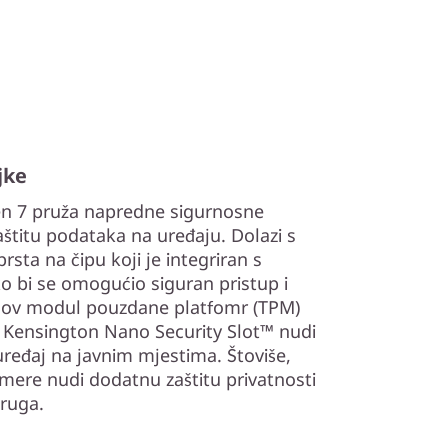
jke
en 7 pruža napredne sigurnosne
štitu podataka na uređaju. Dolazi s
sta na čipu koji je integriran s
 bi se omogućio siguran pristup i
gov modul pouzdane platfomr (TPM)
ok Kensington Nano Security Slot™ nudi
š uređaj na javnim mjestima. Štoviše,
mere nudi dodatnu zaštitu privatnosti
kruga.