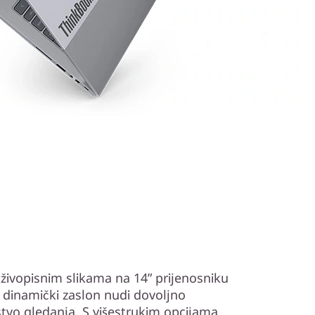
živopisnim slikama na 14” prijenosniku
dinamički zaslon nudi dovoljno
stvo gledanja. S višestrukim opcijama