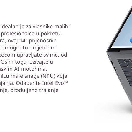
dealan je za vlasnike malih i
 profesionalce u pokretu.
a, ovaj 14" prijenosnik
potpomognutu umjetnom
koćom upravljate svime, od
 Osim toga, uživajte u
nskim AI motorima,
nicu male snage (NPU) koja
janja. Odaberite Intel Evo™
nje, produljeno trajanje