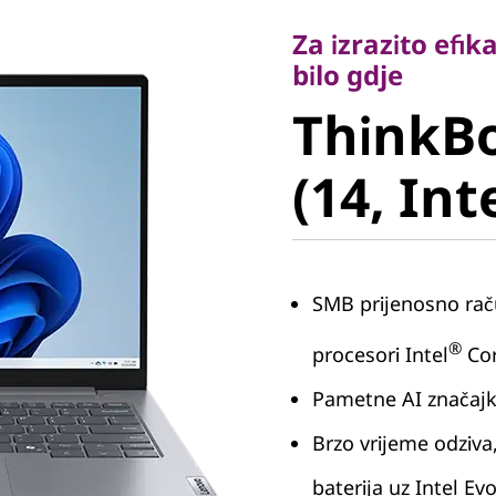
bilo gdje
Za izrazito efi
ThinkBoo
bilo gdje
ThinkBo
(14, Intel
(14, Int
SMB prijenosno rač
®
procesori Intel
Cor
Pametne AI značajke
Brzo vrijeme odziva
baterija uz Intel Ev