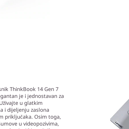
osnik ThinkBook 14 Gen 7
legantan je i jednostavan za
 Uživajte u glatkim
 i dijeljenju zaslona
 priključaka. Osim toga,
 šumove u videopozivima,