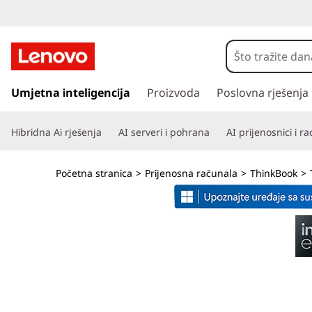
L
e
n
P
r
Umjetna inteligencija
Proizvoda
Poslovna rješenja
o
e
s
v
Hibridna Ai rješenja
AI serveri i pohrana
AI prijenosnici i r
k
o
o
č
Početna stranica
>
Prijenosna računala
>
ThinkBook
>
i
T
n
a
h
g
l
i
a
v
n
n
i