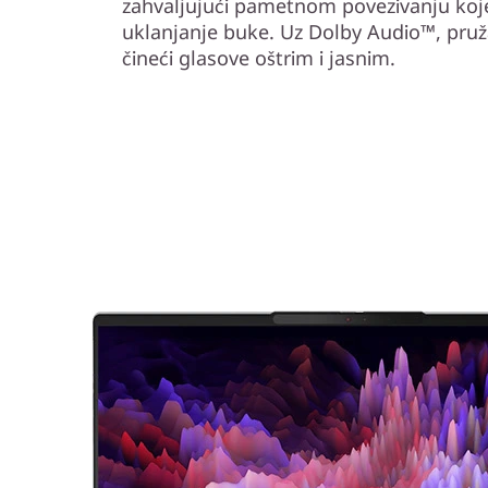
zahvaljujući pametnom povezivanju koj
uklanjanje buke. Uz Dolby Audio™, pruž
čineći glasove oštrim i jasnim.