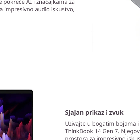
e pokreće AI i značajkama za
a impresivno audio iskustvo,
Sjajan prikaz i zvuk
Uživajte u bogatim bojama i 
ThinkBook 14 Gen 7. Njegov 
prostora za impresivno isku