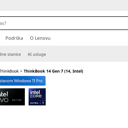
Podrška
O Lenovu
adne stanice
AI usluge
ThinkBook
>
ThinkBook 14 Gen 7 (14, Intel)
Za izrazito efikas