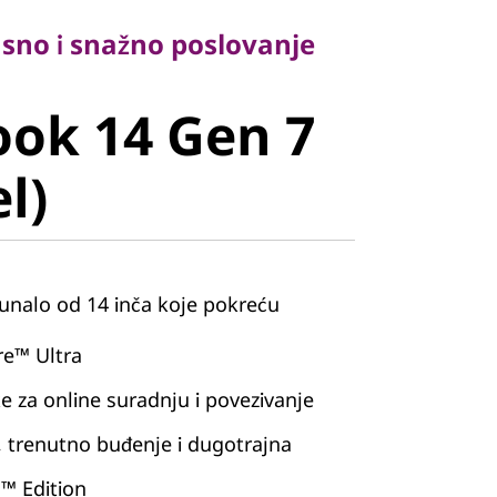
kasno i snažno poslovanje
k 14 Gen 7
ok 14 Gen 7
)
el)
unalo od 14 inča koje pokreću
e™ Ultra
 za online suradnju i povezivanje
, trenutno buđenje i dugotrajna
o™ Edition