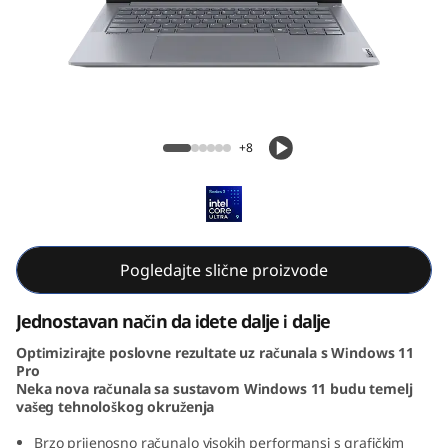
k
B
o
o
ThinkBook 14 Gen 6+ (14, Intel)
+8
k
1
4
Pogledajte slične proizvode
G
Jednostavan način da idete dalje i dalje
e
Optimizirajte poslovne rezultate uz računala s Windows 11
Pro
n
Neka nova računala sa sustavom Windows 11 budu temelj
vašeg tehnološkog okruženja
6
Brzo prijenosno računalo visokih performansi s grafičkim