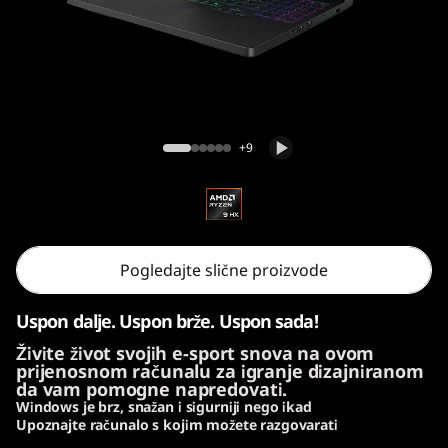
Legion Pro 5 Gen 10 (16, AMD)
+9
Pogledajte slične proizvode
Uspon dalje. Uspon brže. Uspon sada!
Živite život svojih e-sport snova na ovom
prijenosnom računalu za igranje dizajniranom
da vam pomogne napredovati.
Windows je brz, snažan i sigurniji nego ikad
Upoznajte računalo s kojim možete razgovarati