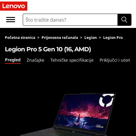
F
A
Q
Početna stranica
>
Prijenosna računala
>
Legion
>
Legion Pro
s
Legion Pro 5 Gen 10 (16, AMD)
Pregled
Značajke
Tehničke specifikacije
Priključci i utori