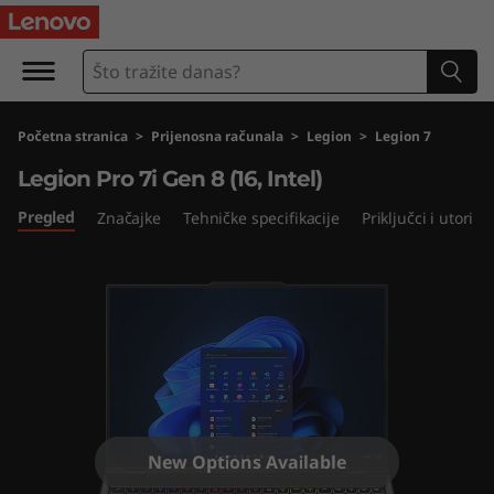
L
e
g
Početna stranica
>
Prijenosna računala
>
Legion
>
Legion 7
i
Legion Pro 7i Gen 8 (16, Intel)
o
Pregled
Značajke
Tehničke specifikacije
Priključci i utori
n
P
r
o
7
New Options Available