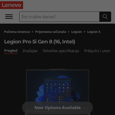
L
e
g
Početna stranica
>
Prijenosna računala
>
Legion
>
Legion 5
i
Legion Pro 5i Gen 8 (16, Intel)
o
Pregled
Značajke
Tehničke specifikacije
Priključci i utori
n
P
r
o
5
New Options Available