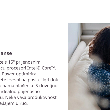
manse
ze s 15" prijenosnim
ću procesori Intel® Core™.
 Power optimizira
 izvrsni na poslu i igri dok
razinama hlađenja. S dovoljno
 idealno prijenosno
ju. Neka vaša produktivnost
eđajem u ruci.