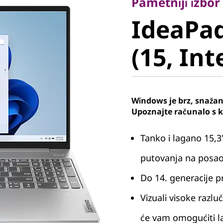
IdeaPad 
Pametniji izbor
IdeaPad
9 (15, Int
(15, Int
Windows je brz, snažan 
Upoznajte računalo s 
Tanko i lagano 15,3
putovanja na posao 
Do 14. generacije 
Vizuali visoke razlu
će vam omogućiti la