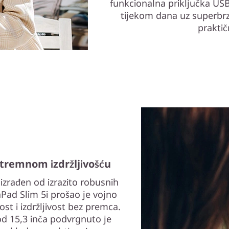
funkcionalna priključka USB
tijekom dana uz superbrz
praktič
stremnom izdržljivošću
i izrađen od izrazito robusnih
aPad Slim 5i prošao je vojno
st i izdržljivost bez premca.
d 15,3 inča podvrgnuto je