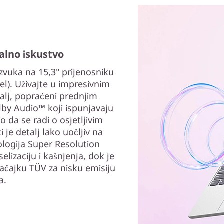
ualno iskustvo
i zvuka na 15,3" prijenosniku
el). Uživajte u impresivnim
etalj, popraćeni prednjim
lby Audio™ koji ispunjavaju
 da se radi o osjetljivim
 je detalj lako uočljiv na
logija Super Resolution
elizaciju i kašnjenja, dok je
ačajku TÜV za nisku emisiju
a.