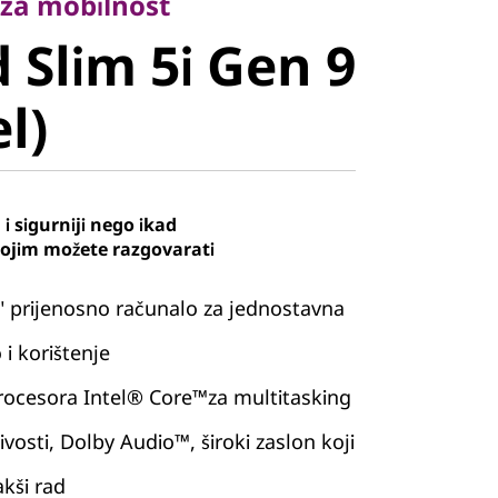
Slim 5i Gen
 za mobilnost
 Slim 5i Gen 9
el)
el)
i sigurniji nego ikad
kojim možete razgovarati
" prijenosno računalo za jednostavna
i korištenje
procesora Intel® Core™za multitasking
čivosti, Dolby Audio™, široki zaslon koji
kši rad