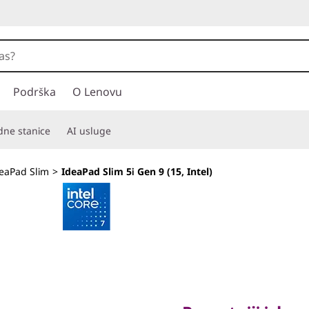
Podrška
O Lenovu
adne stanice
AI usluge
eaPad Slim
>
IdeaPad Slim 5i Gen 9 (15, Intel)
Pametniji izbor z