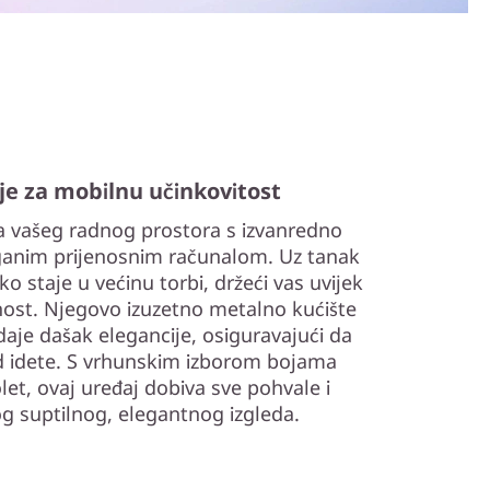
e za mobilnu učinkovitost
a vašeg radnog prostora s izvanredno
ganim prijenosnim računalom. Uz tanak
ako staje u većinu torbi, držeći vas uvijek
vnost. Njegovo izuzetno metalno kućište
je dašak elegancije, osiguravajući da
 idete. S vrhunskim izborom bojama
let, ovaj uređaj dobiva sve pohvale i
g suptilnog, elegantnog izgleda.