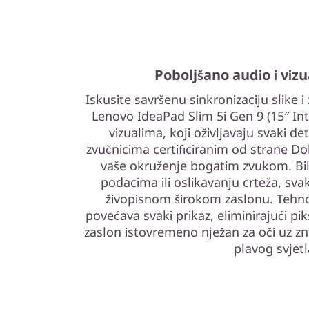
Poboljšano audio i viz
Iskusite savršenu sinkronizaciju slike 
Lenovo IdeaPad Slim 5i Gen 9 (15″ Int
vizualima, koji oživljavaju svaki d
zvučnicima certificiranim od strane Do
vaše okruženje bogatim zvukom. Bilo
podacima ili oslikavanju crteža, svaki
živopisnom širokom zaslonu. Tehno
povećava svaki prikaz, eliminirajući piks
zaslon istovremeno nježan za oči uz zn
plavog svjetl