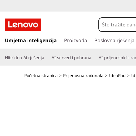
I
d
e
P
r
Umjetna inteligencija
Proizvoda
Poslovna rješenja
a
e
s
P
Hibridna Ai rješenja
AI serveri i pohrana
AI prijenosnici i r
k
o
a
č
Početna stranica
>
Prijenosna računala
>
IdeaPad
>
Id
i
d
n
a
S
g
l
l
a
v
i
n
i