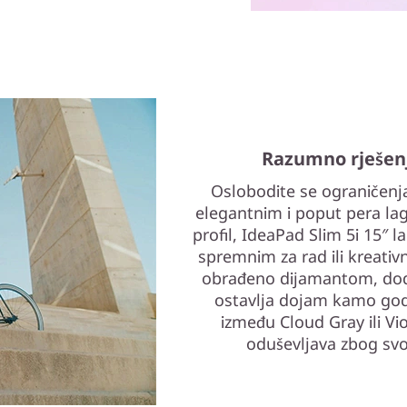
Razumno rješenj
Oslobodite se ograničenj
elegantnim i poput pera la
profil, IdeaPad Slim 5i 15″ l
spremnim za rad ili kreati
obrađeno dijamantom, doda
ostavlja dojam kamo god
između Cloud Gray ili Vio
oduševljava zbog svo