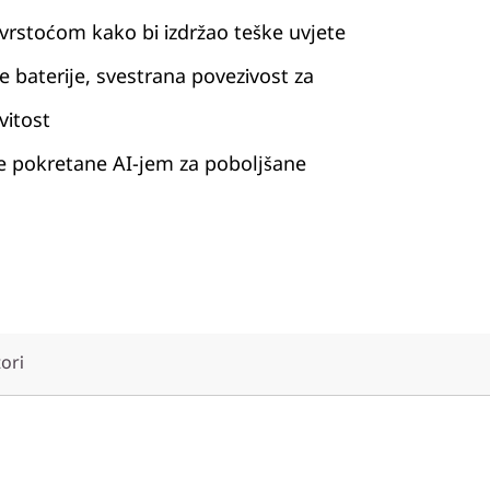
vrstoćom kako bi izdržao teške uvjete
e baterije, svestrana povezivost za
itost
ke pokretane AI-jem za poboljšane
tori