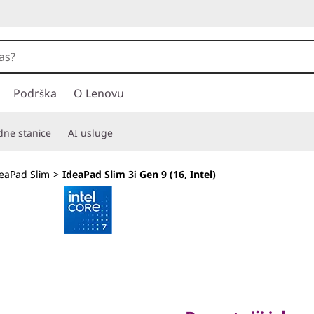
Podrška
O Lenovu
adne stanice
AI usluge
eaPad Slim
>
IdeaPad Slim 3i Gen 9 (16, Intel)
Pametniji izbor z