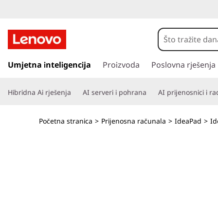
L
e
n
P
r
Umjetna inteligencija
Proizvoda
Poslovna rješenja
o
e
s
v
Hibridna Ai rješenja
AI serveri i pohrana
AI prijenosnici i r
k
o
o
č
Početna stranica
>
Prijenosna računala
>
IdeaPad
>
Id
i
I
n
a
d
g
l
e
a
v
a
n
i