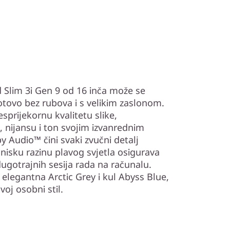
 Slim 3i Gen 9 od 16 inča može se
otovo bez rubova i s velikim zaslonom.
sprijekornu kvalitetu slike,
, nijansu i ton svojim izvanrednim
y Audio™ čini svaki zvučni detalj
 nisku razinu plavog svjetla osigurava
ugotrajnih sesija rada na računalu.
 elegantna Arctic Grey i kul Abyss Blue,
oj osobni stil.