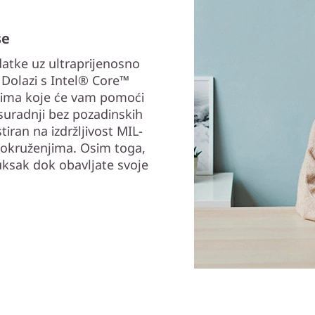
se
adatke uz ultraprijenosno
 Dolazi s Intel® Core™
ima koje će vam pomoći
 suradnji bez pozadinskih
tiran na izdržljivost MIL-
 okruženjima. Osim toga,
ruksak dok obavljate svoje