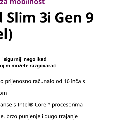
Slim 3i Gen
 za mobilnost
 Slim 3i Gen 9
el)
el)
i sigurniji nego ikad
kojim možete razgovarati
o prijenosno računalo od 16 inča s
nom
anse s Intel® Core™ procesorima
, brzo punjenje i dugo trajanje