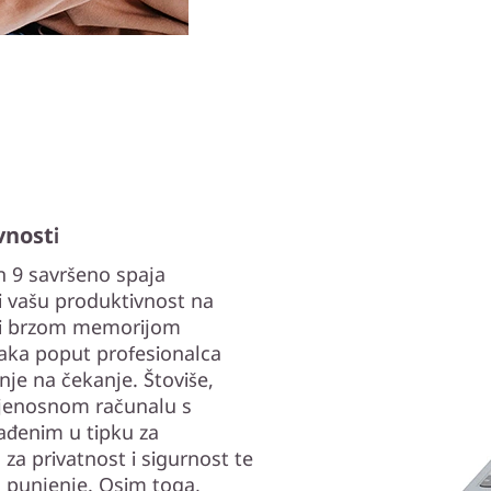
vnosti
n 9 savršeno spaja
i vašu produktivnost na
 i brzom memorijom
aka poput profesionalca
nje na čekanje. Štoviše,
ijenosnom računalu s
ađenim u tipku za
za privatnost i sigurnost te
o punjenje. Osim toga,