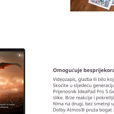
Omogućuje besprijekoran
Videozapis, glazba ili bilo k
Skočite u sljedeću generaciju
Prijenosnik IdeaPad Pro 5 Gen
slike. Brze reakcije i pokret
filma na drugi, bez smetnji 
Dolby Atmos® pruža bogat z