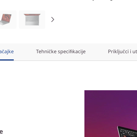
ačajke
Tehničke specifikacije
Priključci i u
e