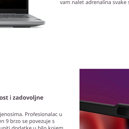
vam nalet adrenalina svake
st i zadovoljne
ijenosima. Profesionalac u
en 9 brzo se povezuje s
uniti dodatke u bilo kojem