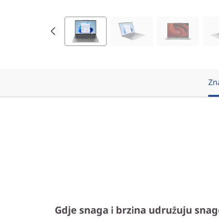
(
1
4
″
Zn
A
M
D
)
Gdje snaga i brzina udružuju snag