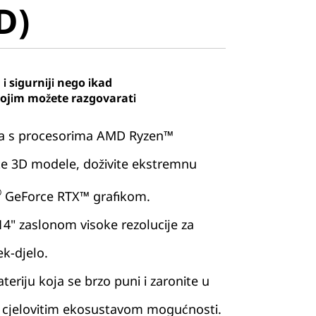
D)
i sigurniji nego ikad
kojim možete razgovarati
ga s procesorima AMD Ryzen™
ajte 3D modele, doživite ekstremnu
®
GeForce RTX™ grafikom.
 14" zaslonom visoke rezolucije za
k-djelo.
ateriju koja se brzo puni i zaronite u
s cjelovitim ekosustavom mogućnosti.