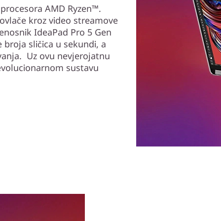
e procesora AMD Ryzen™.
provlače kroz video streamove
ijenosnik IdeaPad Pro 5 Gen
 broja sličica u sekundi, a
ivanja. Uz ovu nevjerojatnu
 revolucionarnom sustavu