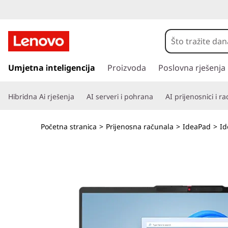
L
e
n
P
r
Umjetna inteligencija
Proizvoda
Poslovna rješenja
o
e
s
v
Hibridna Ai rješenja
AI serveri i pohrana
AI prijenosnici i r
k
o
o
č
Početna stranica
>
Prijenosna računala
>
IdeaPad
>
Id
i
I
n
a
d
g
l
e
a
v
a
n
i