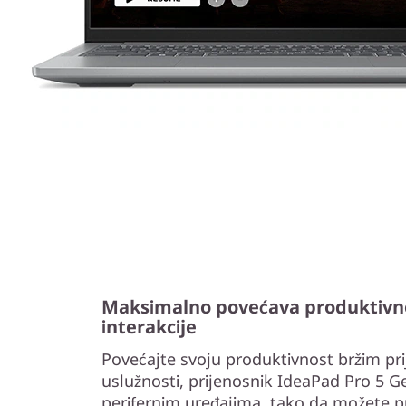
Maksimalno povećava produktivno
interakcije
Povećajte svoju produktivnost bržim pr
uslužnosti, prijenosnik IdeaPad Pro 5 G
perifernim uređajima, tako da možete p