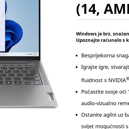
(14, AM
Windows je brz, snažan 
Upoznajte računalo s 
Besprijekorna sna
Igrajte igre, stvar
fluidnost s NVIDIA
Počastite svoje oči
audio-vizualno reme
Ostanite agilni uz b
svijet mogućnosti 