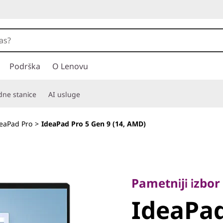
Podrška
O Lenovu
adne stanice
AI usluge
eaPad Pro
>
IdeaPad Pro 5 Gen 9 (14, AMD)
Pametniji izbor z
IdeaPad 
Pametniji izbor
IdeaPad
(14, AMD