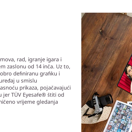
ova, rad, igranje igara i
jem zaslonu od 14 inča. Uz to,
obro definiranu grafiku i
uređaj u smislu
jasnoću prikaza, pojačavajući
 jer TÜV Eyesafe® štiti od
aničeno vrijeme gledanja