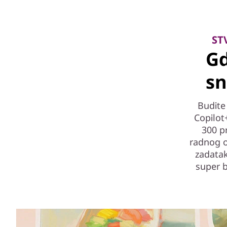
ST
Gd
sn
Budite
Copilot
300 p
radnog o
zadatak
super b