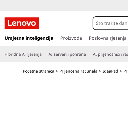
I
d
e
P
r
Umjetna inteligencija
Proizvoda
Poslovna rješenja
a
e
s
P
Hibridna Ai rješenja
AI serveri i pohrana
AI prijenosnici i r
k
o
a
č
Početna stranica
>
Prijenosna računala
>
IdeaPad
>
Pr
i
d
n
a
5
g
l
2
a
v
-
n
i