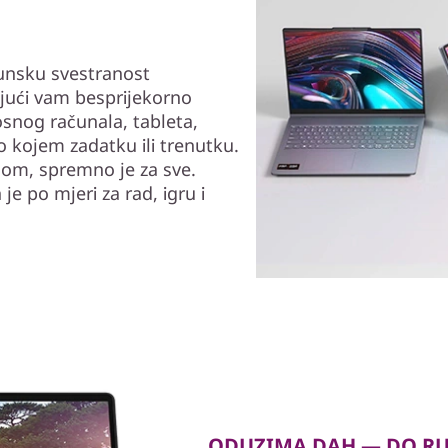
unsku svestranost
jući vam besprijekorno
snog računala, tableta,
lo kojem zadatku ili trenutku.
nom, spremno je za sve.
je po mjeri za rad, igru i
ODUZIMA DAH — DO R