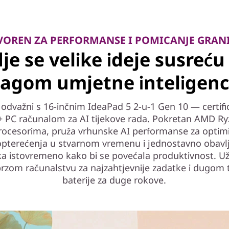
VOREN ZA PERFORMANSE I POMICANJE GRAN
je se velike ideje susreću
agom umjetne inteligenc
 odvažni s 16-inčnim IdeaPad 5 2-u-1 Gen 10 — certifi
+ PC računalom za AI tijekove rada. Pokretan AMD R
rocesorima, pruža vrhunske AI performanse za optimi
pterećenja u stvarnom vremenu i jednostavno obavlj
a istovremeno kako bi se povećala produktivnost. Už
rzom računalstvu za najzahtjevnije zadatke i dugom 
baterije za duge rokove.