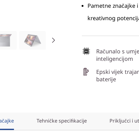
Pametne značajke i 
kreativnog potencij
Računalo s umj
inteligencijom
Epski vijek traja
baterije
ačajke
Tehničke specifikacije
Priključci i u