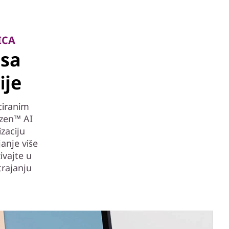
ICA
 sa
ije
ciranim
yzen™ AI
zaciju
anje više
ivajte u
trajanju