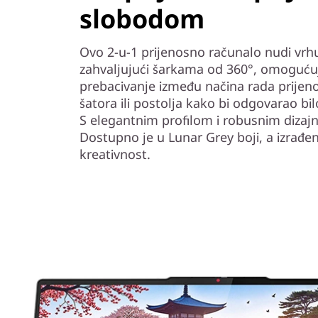
slobodom
Ovo 2-u-1 prijenosno računalo nudi vrh
zahvaljujući šarkama od 360°, omoguću
prebacivanje između načina rada prijeno
šatora ili postolja kako bi odgovarao bi
S elegantnim profilom i robusnim dizaj
Dostupno je u Lunar Grey boji, a izrađen 
kreativnost.