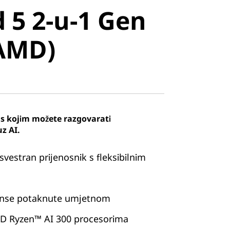
 5 2-u-1 Gen
AMD)
 AMD)
s kojim možete razgovarati
uz AI.
svestran prijenosnik s fleksibilnim
anse potaknute umjetnom
MD Ryzen™ AI 300 procesorima