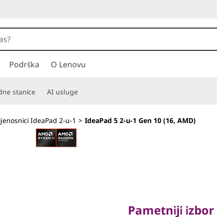
Podrška
O Lenovu
adne stanice
AI usluge
ijenosnici IdeaPad 2-u-1
>
IdeaPad 5 2-u-1 Gen 10 (16, AMD)
Pametniji izbor za
IdeaPad 
Pametniji izbor