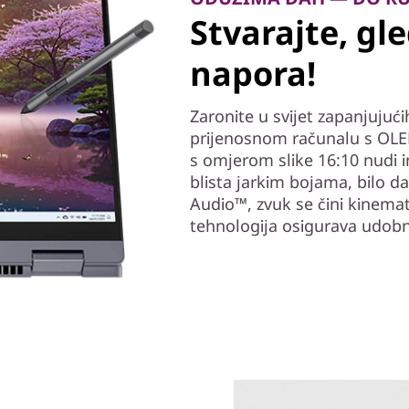
Stvarajte, gle
napora!
Zaronite u svijet zapanjujuć
prijenosnom računalu s OLED 
s omjerom slike 16:10 nudi i
blista jarkim bojama, bilo da
Audio™, zvuk se čini kinema
tehnologija osigurava udobn