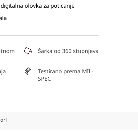
digitalna olovka za poticanje
ala
etnom
Šarka od 360 stupnjeva
nja
Testirano prema MIL-
SPEC
tori