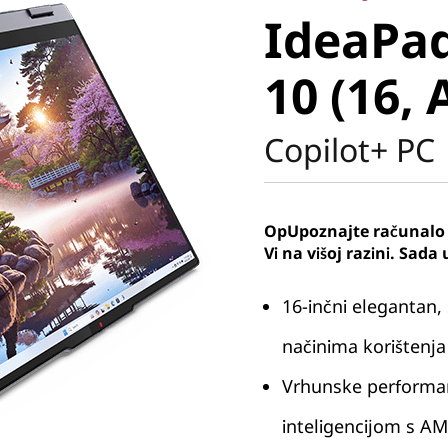
IdeaPad
10 (16, 
10 (16,
Copilot+ PC
OpUpoznajte računalo 
Vi na višoj razini. Sada 
16-inčni elegantan, 
načinima korištenja
Vrhunske perform
inteligencijom s A