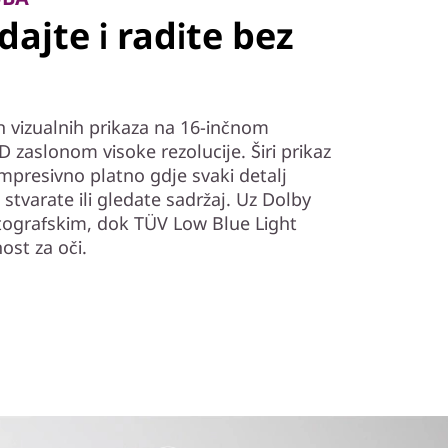
dajte i radite bez
ih vizualnih prikaza na 16-inčnom
zaslonom visoke rezolucije. Širi prikaz
mpresivno platno gdje svaki detalj
 stvarate ili gledate sadržaj. Uz Dolby
tografskim, dok TÜV Low Blue Light
ost za oči.