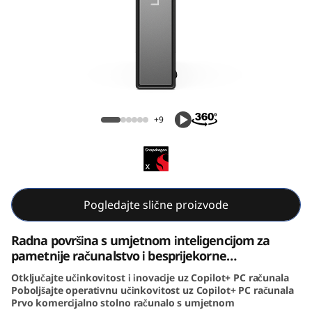
e
N
e
o
ThinkCentre Neo 50q (Snapdragon) Tiny
5
+9
0
q
(
Pogledajte slične proizvode
S
Radna površina s umjetnom inteligencijom za
pametnije računalstvo i besprijekorne
n
performanse
Otključajte učinkovitost i inovacije uz Copilot+ PC računala
Poboljšajte operativnu učinkovitost uz Copilot+ PC računala
a
Prvo komercijalno stolno računalo s umjetnom