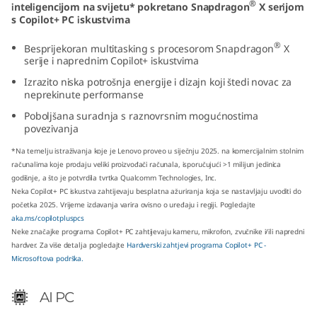
®
inteligencijom na svijetu* pokretano Snapdragon
X serijom
p
s Copilot+ PC iskustvima
d
®
Besprijekoran multitasking s procesorom Snapdragon
X
serije i naprednim Copilot+ iskustvima
r
Izrazito niska potrošnja energije i dizajn koji štedi novac za
neprekinute performanse
a
Poboljšana suradnja s raznovrsnim mogućnostima
povezivanja
g
*Na temelju istraživanja koje je Lenovo proveo u siječnju 2025. na komercijalnim stolnim
o
računalima koje prodaju veliki proizvođači računala, isporučujući >1 milijun jedinica
godišnje, a što je potvrdila tvrtka Qualcomm Technologies, Inc.
Neka Copilot+ PC iskustva zahtijevaju besplatna ažuriranja koja se nastavljaju uvoditi do
n
početka 2025. Vrijeme izdavanja varira ovisno o uređaju i regiji. Pogledajte
aka.ms/copilotpluspcs
)
Neke značajke programa Copilot+ PC zahtijevaju kameru, mikrofon, zvučnike i/ili napredni
hardver. Za više detalja pogledajte
Hardverski zahtjevi programa Copilot+ PC -
T
Microsoftova podrška.
i
AI PC