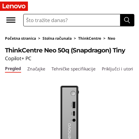
T
h
i
Početna stranica
>
Stolna računala
>
ThinkCentre
>
Neo
n
ThinkCentre Neo 50q (Snapdragon) Tiny
k
Copilot+ PC
Pregled
Značajke
Tehničke specifikacije
Priključci i utori
C
e
n
t
r