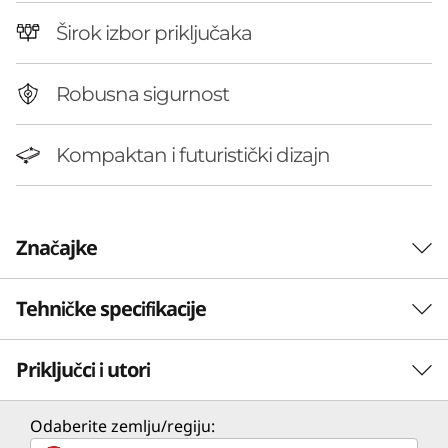
n
Širok izbor priključaka
y
|
Robusna sigurnost
S
Kompaktan i futuristički dizajn
M
B
Značajke
C
o
Tehničke specifikacije
SIĆUŠNO RAČUNALO, VELIKE PERFORMANSE
Svakodnevni zadaci su
m
Priključci i utori
Performanse
brži i pametniji
p
Procesor
Odaberite zemlju/regiju:
a
Upoznajte prvo komercijalno stolno računalo s