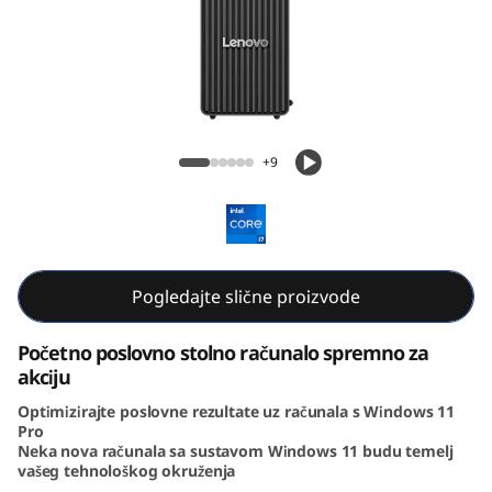
k
C
e
n
ThinkCentre Neo 50s Gen 5 (Intel) SFF
+9
t
r
e
Pogledajte slične proizvode
N
Početno poslovno stolno računalo spremno za
e
akciju
Optimizirajte poslovne rezultate uz računala s Windows 11
o
Pro
Neka nova računala sa sustavom Windows 11 budu temelj
3
vašeg tehnološkog okruženja