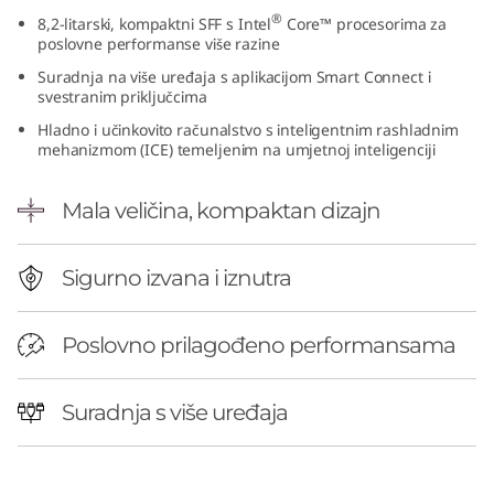
0
®
8,2-litarski, kompaktni SFF s Intel
Core™ procesorima za
poslovne performanse više razine
s
Suradnja na više uređaja s aplikacijom Smart Connect i
svestranim priključcima
G
Hladno i učinkovito računalstvo s inteligentnim rashladnim
mehanizmom (ICE) temeljenim na umjetnoj inteligenciji
e
Mala veličina, kompaktan dizajn
n
5
Sigurno izvana i iznutra
(
Poslovno prilagođeno performansama
I
n
Suradnja s više uređaja
t