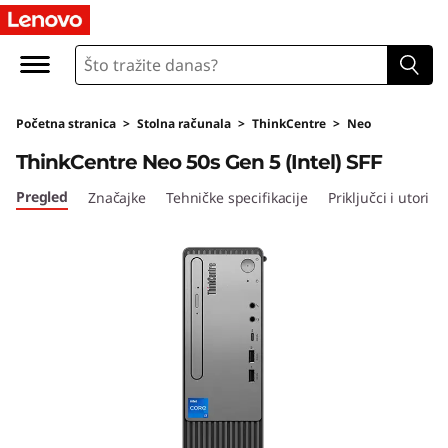
L
e
n
Početna stranica
>
Stolna računala
>
ThinkCentre
>
Neo
o
ThinkCentre Neo 50s Gen 5 (Intel) SFF
v
Pregled
Značajke
Tehničke specifikacije
Priključci i utori
o
T
h
i
n