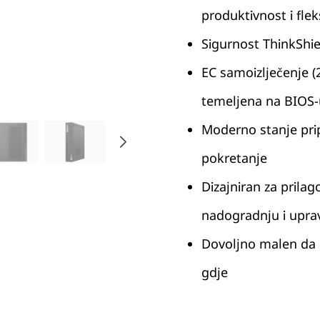
produktivnost i flek
Sigurnost ThinkShi
EC samoizlječenje (
temeljena na BIOS-
Moderno stanje prip
pokretanje
Dizajniran za prila
nadogradnju i uprav
Dovoljno malen da s
gdje