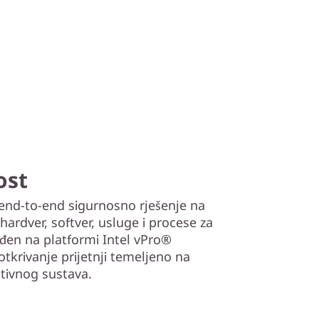
ost
 end-to-end sigurnosno rješenje na
 hardver, softver, usluge i procese za
ađen na platformi Intel vPro®
otkrivanje prijetnji temeljeno na
ativnog sustava.