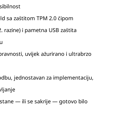
sibilnost
eld sa zaštitom TPM 2.0 čipom
2. razine) i pametna USB zaštita
u
ravnosti, uvijek ažurirano i ultrabrzo
godbu, jednostavan za implementaciju,
ljanje
tane — ili se sakrije — gotovo bilo