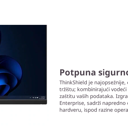
Potpuna sigurn
ThinkShield je najopsežnije,
tržištu; kombinirajući vodeći
zaštitu vaših podataka. Izgr
Enterprise, sadrži napredno 
hardveru, ispod razine oper