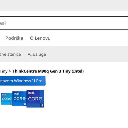
Podrška
O Lenovu
adne stanice
AI usluge
Tiny
>
ThinkCentre M90q Gen 3 Tiny (Intel)