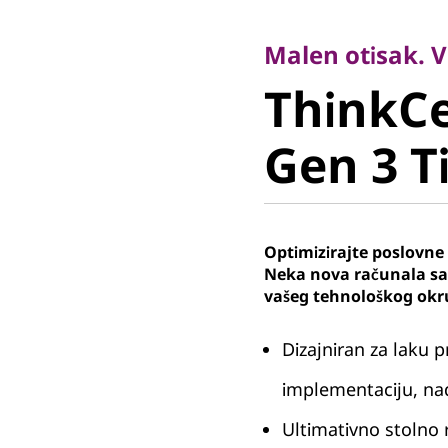
Malen otisak. Vel
ThinkCe
Malen otisak. V
ThinkC
Gen 3 Tin
Gen 3 Ti
Optimizirajte poslovne
Neka nova računala s
vašeg tehnološkog okr
Dizajniran za laku 
implementaciju, nad
Ultimativno stolno