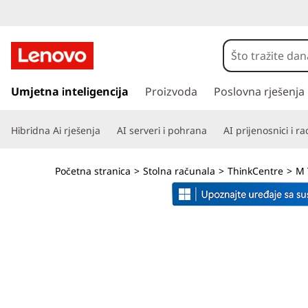
T
h
i
P
r
Umjetna inteligencija
Proizvoda
Poslovna rješenja
n
e
s
k
Hibridna Ai rješenja
AI serveri i pohrana
AI prijenosnici i r
k
o
C
č
Početna stranica
>
Stolna računala
>
ThinkCentre
>
M 
i
e
n
a
n
g
l
t
a
v
r
n
i