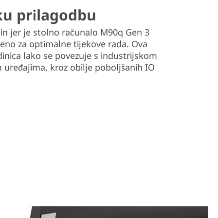
aku prilagodbu
čin jer je stolno računalo M90q Gen 3
đeno za optimalne tijekove rada. Ova
nica lako se povezuje s industrijskom
 uređajima, kroz obilje poboljšanih IO