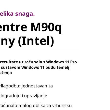
ika snaga.
ntre M90q
elika snaga.
entre M90q
y (Intel)
ny (Intel)
 rezultate uz računala s Windows 11 Pro
a sustavom Windows 11 budu temelj
uženja
prilagodbu: jednostavan za
ogradnju i upravljanje
 računalo malog oblika za vrhunsku