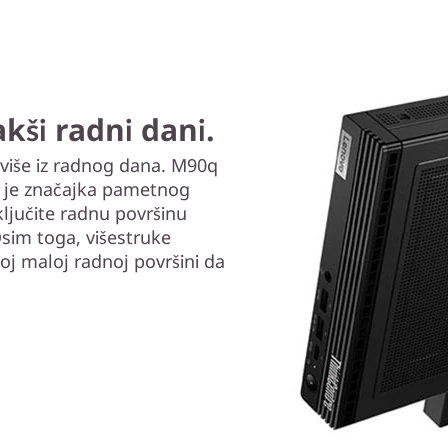
kši radni dani.
više iz radnog dana. M90q
to je značajka pametnog
ljučite radnu površinu
sim toga, višestruke
j maloj radnoj površini da