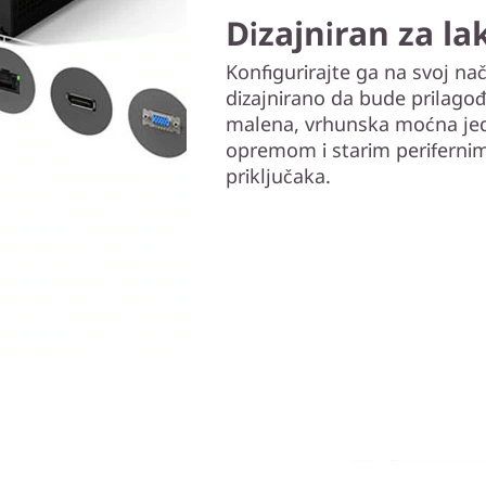
Dizajniran za l
Konfigurirajte ga na svoj na
dizajnirano da bude prilago
malena, vrhunska moćna jedi
opremom i starim perifernim
priključaka.