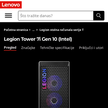
L
e
n
Početna stranica
>
...
>
Legion stolna računala serije T
o
Legion Tower 7i Gen 10 (Intel)
v
Pregled
Značajke
Tehničke specifikacije
Priključci i utori
o
L
e
g
i