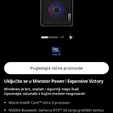
o
n
T
o
Legion Tower 7i Gen 10 (Intel)
+7
w
e
r
Pogledajte slične proizvode
7
Uključite se u Monster Power i Expansive Victory
i
Windows je brz, snažan i sigurniji nego ikad
Upoznajte računalo s kojim možete razgovarati
G
Moćni Intel® Core™ Ultra 9 procesori
e
NVIDIA Blackwell, GeForce RTX™ 50 serija grafičkih kartica