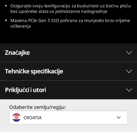
n
Osigurajte svoju konfiguraciju za budućnost uz bočnu ploču
bez upotrebe alata za jednostavne nadogradnje
1
Masivna PCIe Gen 5 SSD pohrana za munjevito brzo vrijeme
učitavanja
0
Značajke
Tehničke specifikacije
INTEL® CORE™ ULTRA (SERIJA 2) PROCESORI
ZA STOLNA RAČUNALA
Igrajte bez
Priključci i utori
Performanse
kompromisa
Procesor
Odaberite zemlju/regiju:
Intel® Core™ Ultra 9 285K 125 W 24C (8+16) 24T 36M
Bezbrižno igrajte i streamajte. Intel® Core™
CROATIA
Intel® Core™ Ultra 7 265K/K 125 W 20C (8+12) 20T 30M
Ultra (serija 2) procesori i ugrađena Intel®
grafika dizajnirani su kako bi vam pružili
Operativni sustav