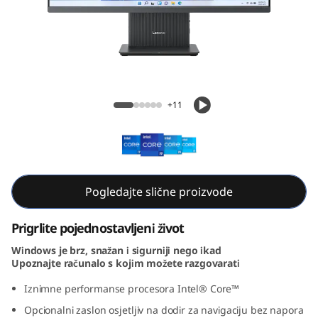
A
I
O
i
IdeaCentre AIO i Gen 9 (27, Intel)
+11
G
e
n
Pogledajte slične proizvode
9
Prigrlite pojednostavljeni život
(
Windows je brz, snažan i sigurniji nego ikad
Upoznajte računalo s kojim možete razgovarati
2
Iznimne performanse procesora Intel® Core™
7
Opcionalni zaslon osjetljiv na dodir za navigaciju bez napora