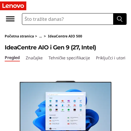
I
d
e
Početna stranica
>
...
>
IdeaCentre AIO 500
a
IdeaCentre AIO i Gen 9 (27, Intel)
C
Pregled
Značajke
Tehničke specifikacije
Priključci i utori
e
n
t
r
e