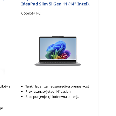
IdeaPad Slim 5i Gen 11 (14" Intel).
Copilot+ PC
ilot+ s
Tank i lagan za neusporedivu prenosivost
Prekrasan, svijetao 14” zaslon
Brzo punjenje, cjelodnevna baterija
je