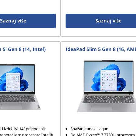
Saznaj više
Saznaj više
5i Gen 8 (14, Intel)
IdeaPad Slim 5 Gen 8 (16, AM
i izdržljivi 14" prijenosnik
Snažan, tanak i lagan
generacijom procesora Intel®
Do AMD Ryzen™ 7 7730U procesora