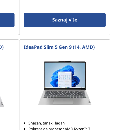
Saznaj više
D)
IdeaPad Slim 5 Gen 9 (14, AMD)
Snažan, tanak i lagan
Pokreće ga procesor AMD Ryzen™ 7