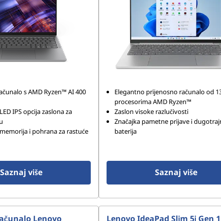
računalo s AMD Ryzen™ AI 400
Elegantno prijenosno računalo od 13
procesorima AMD Ryzen™
ED IPS opcija zaslona za
Zaslon visoke razlučivosti
ku
Značajka pametne prijave i dugotraj
memorija i pohrana za rastuće
baterija
Saznaj više
Saznaj više
računalo Lenovo
Lenovo IdeaPad Slim 5i Gen 1