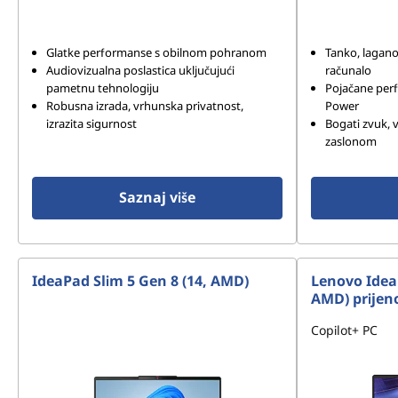
Glatke performanse s obilnom pohranom
Tanko, lagano 
Audiovizualna poslastica uključujući
računalo
pametnu tehnologiju
Pojačane per
Robusna izrada, vrhunska privatnost,
Power
izrazita sigurnost
Bogati zvuk, 
zaslonom
Saznaj više
IdeaPad Slim 5 Gen 8 (14, AMD)
Lenovo Idea
AMD) prijen
Copilot+ PC