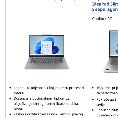
IdeaPad Slim
Snapdragon
Copilot+ PC
Lagani 14" prijenosnik koji pokreću procesori
15,3-inčni pr
Intel®
za performan
Dostupan s opcionalnom tipkom za
Pokreće ga S
uključivanje s integriranim čitačem otiska
serije
prsta
Robusno alumi
Zaslon s certifikatom za nisku emisiju plavog
pozadinskim 