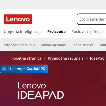
I
d
e
P
r
Umjetna inteligencija
Proizvoda
Poslovna rješenja
a
e
s
P
Prijenosna računala
Stolna računala
Radne stanice
Tabl
k
o
a
č
Početna stranica
>
Prijenosna računala
>
IdeaPad
i
d
n
a
S
g
l
l
a
v
i
n
i