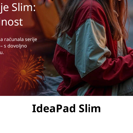
je Slim:
lnost
na računala serije
– s dovoljno
u.
IdeaPad Slim