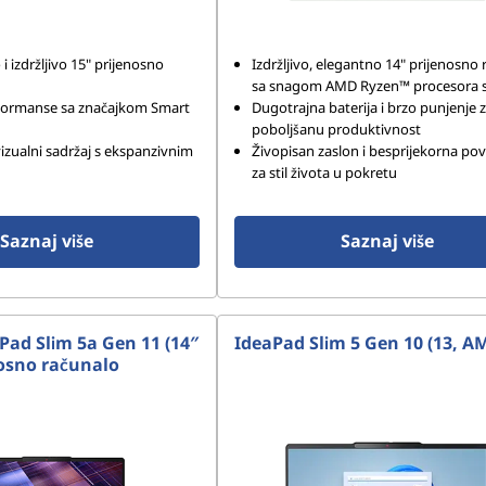
i izdržljivo 15" prijenosno
Izdržljivo, elegantno 14" prijenosno
sa snagom AMD Ryzen™ procesora se
formanse sa značajkom Smart
Dugotrajna baterija i brzo punjenje 
poboljšanu produktivnost
vizualni sadržaj s ekspanzivnim
Živopisan zaslon i besprijekorna pov
za stil života u pokretu
Saznaj više
Saznaj više
Pad Slim 5a Gen 11 (14″
IdeaPad Slim 5 Gen 10 (13, A
osno računalo