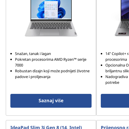
Snažan, tanak i lagan
14" Copilot+ 
Pokretan procesorima AMD Ryzen™ serije
procesorima
7000
Opcionalna OL
Robustan dizajn koji može podnijeti životne
briljantnu sli
padove i prolijevanja
Nadogradiva 
potrebe
Saznaj više
IdeaPad Slim 3i Gen 8 (14, Intel)
Prijenosno 