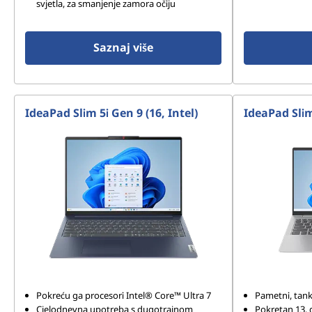
svjetla, za smanjenje zamora očiju
Saznaj više
IdeaPad Slim 5i Gen 9 (16, Intel)
IdeaPad Slim 
Pokreću ga procesori Intel® Core™ Ultra 7
Pametni, tanki 
Cjelodnevna upotreba s dugotrajnom
Pokretan 13. 