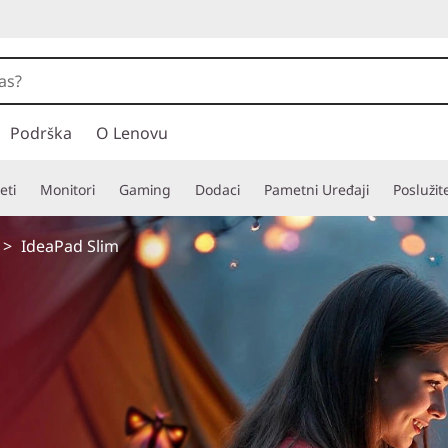
Podrška
O Lenovu
eti
Monitori
Gaming
Dodaci
Pametni Uređaji
Poslužit
>
IdeaPad Slim