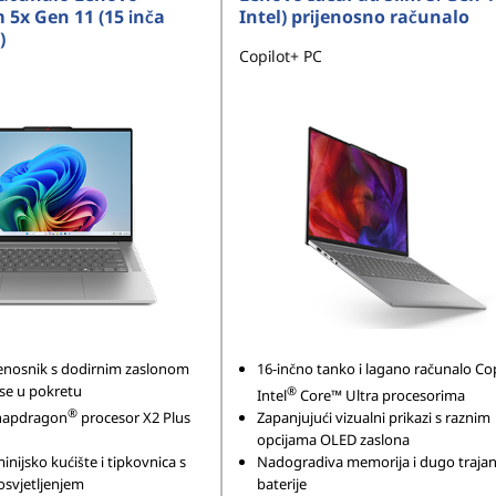
 5x Gen 11 (15 inča
Intel) prijenosno računalo
)
Copilot+ PC
ijenosnik s dodirnim zaslonom
16-inčno tanko i lagano računalo Cop
se u pokretu
®
Intel
Core™ Ultra procesorima
®
napdragon
procesor X2 Plus
Zapanjujući vizualni prikazi s raznim
opcijama OLED zaslona
nijsko kućište i tipkovnica s
Nadogradiva memorija i dugo trajan
osvjetljenjem
baterije