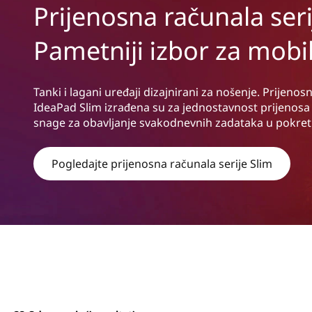
m
Prijenosna računala seri
s
S
a
d
Pametniji izbor za mobi
e
r
ž
r
a
Tanki i lagani uređaji dizajnirani za nošenje. Prijenos
j
IdeaPad Slim izrađena su za jednostavnost prijenosa 
i
snage za obavljanje svakodnevnih zadataka u pokret
e
Pogledajte prijenosna računala serije Slim
s