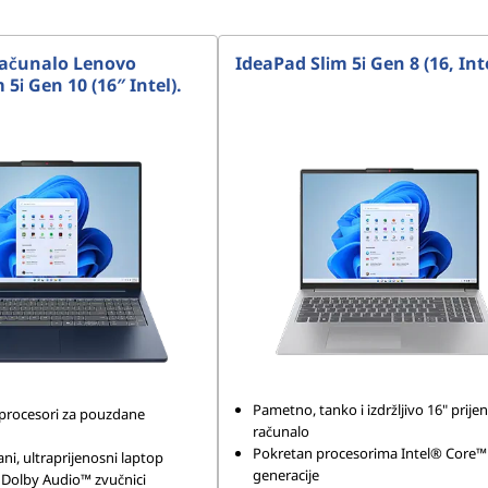
računalo Lenovo
IdeaPad Slim 5i Gen 8 (16, Int
 5i Gen 10 (16″ Intel).
Pametno, tanko i izdržljivo 16" prij
procesori za pouzdane
računalo
Pokretan procesorima Intel® Core™ 
gani, ultraprijenosni laptop
generacije
 Dolby Audio™ zvučnici