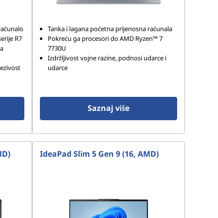
 računalo
Tanka i lagana početna prijenosna računala
rije R7
Pokreću ga procesori do AMD Ryzen™ 7
za
7730U
Izdržljivost vojne razine, podnosi udarce i
ezivost
udarce
Saznaj više
MD)
IdeaPad Slim 5 Gen 9 (16, AMD)