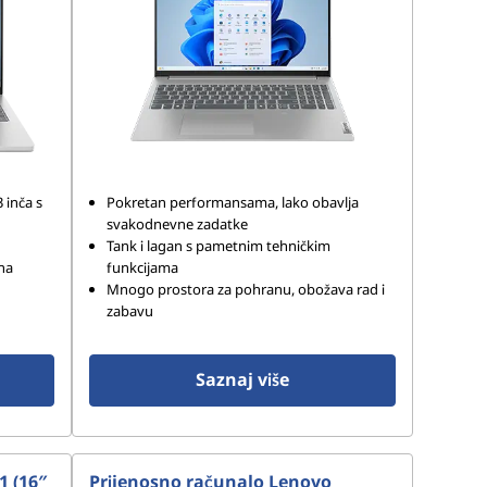
 inča s
Pokretan performansama, lako obavlja
svakodnevne zadatke
Tank i lagan s pametnim tehničkim
na
funkcijama
Mnogo prostora za pohranu, obožava rad i
zabavu
Saznaj više
1 (16″
Prijenosno računalo Lenovo