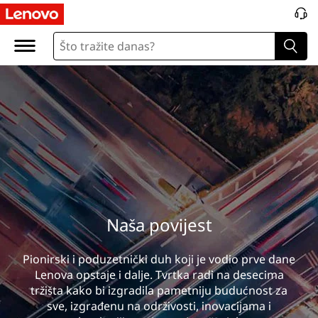
N
a
š
a
p
o
v
Naša povijest
i
j
Pionirski i poduzetnički duh koji je vodio prve dane
Lenova opstaje i dalje. Tvrtka radi na desecima
e
tržišta kako bi izgradila pametniju budućnost za
sve, izgrađenu na održivosti, inovacijama i