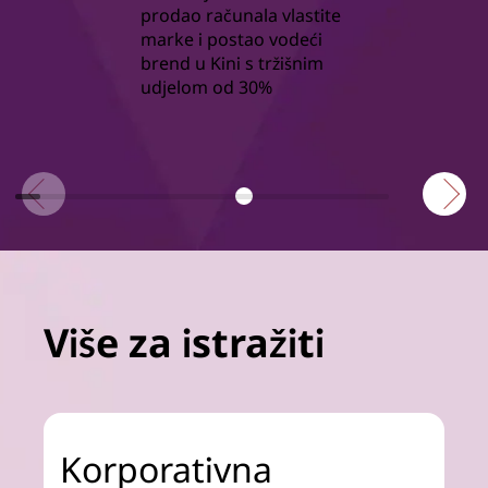
prodao računala vlastite
marke i postao vodeći
brend u Kini s tržišnim
udjelom od 30%
Više za istražiti
Korporativna