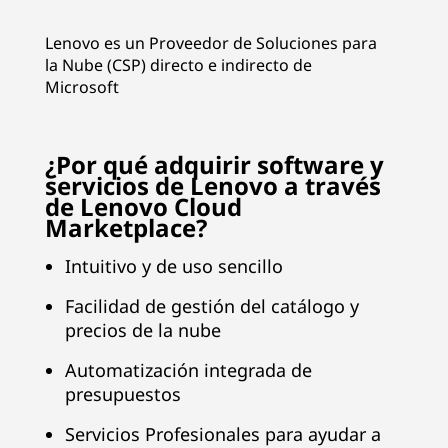
S
h
Lenovo es un Proveedor de Soluciones para
la Nube (CSP) directo e indirecto de
o
Microsoft
p
¿Por qué adquirir software y
f
servicios de Lenovo a través
de Lenovo Cloud
o
Marketplace?
r
Intuitivo y de uso sencillo
S
Facilidad de gestión del catálogo y
precios de la nube
o
Automatización integrada de
f
presupuestos
t
Servicios Profesionales para ayudar a