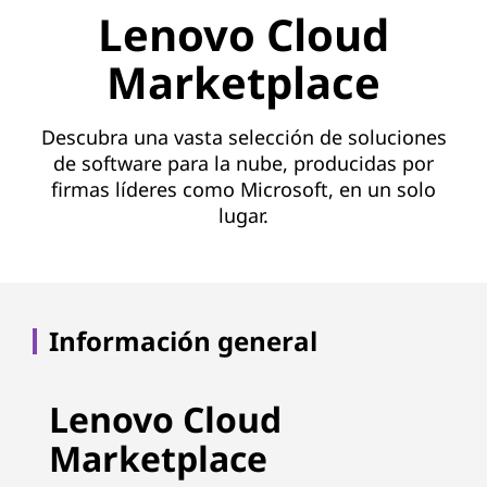
d
Lenovo Cloud
M
Marketplace
a
r
Descubra una vasta selección de soluciones
de software para la nube, producidas por
k
firmas líderes como Microsoft, en un solo
lugar.
e
t
p
Información general
l
Lenovo Cloud
a
Marketplace
c