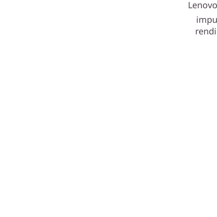
Lenovo
r
impu
rendi
a
T
e
a
m
s