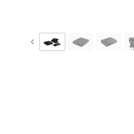
r
e
G
e
n
2
+
I
P
C