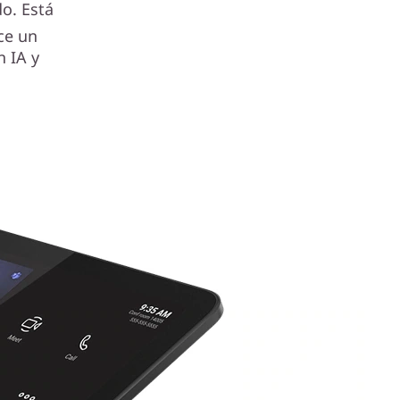
o. Está
ce un
n IA y