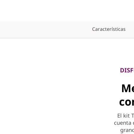
o
n
t
Características
r
o
l
DISF
l
Me
e
co
r
El kit
p
cuenta 
a
grand