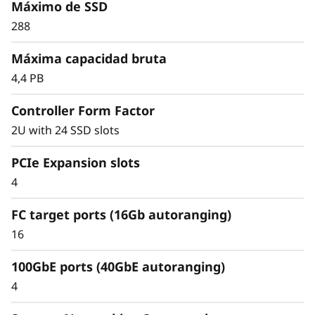
Reduzca el espacio de bastidor y logre una
Máximo de SSD
mejor eficiencia energética en comparación
288
con los tradicionales conjuntos 'flash'
Concrete ahorros todavía mayores con una
Máxima capacidad bruta
eficiencia de almacenamiento 4:1
4,4 PB
garantizada para cargas de trabajo SAN y
fácil organización en niveles de 'cold data'
Controller Form Factor
(datos fríos) en la nube.
2U with 24 SSD slots
PCIe Expansion slots
4
FC target ports (16Gb autoranging)
16
100GbE ports (40GbE autoranging)
4