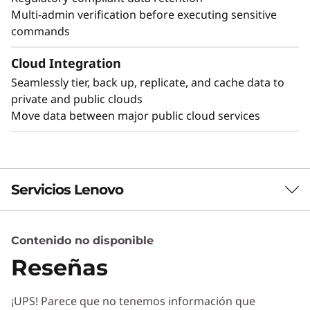
Multi-admin verification before executing sensitive
commands
Cloud Integration
Seamlessly tier, back up, replicate, and cache data to
private and public clouds
Move data between major public cloud services
Servicios Lenovo
Contenido no disponible
Servicios de Soluciones
Reseñas
Diseñe la mejor estrategia para su empresa.
Trabajaremos con usted para hallar la solución
¡UPS! Parece que no tenemos información que
correcta para sus exclusivas necesidades