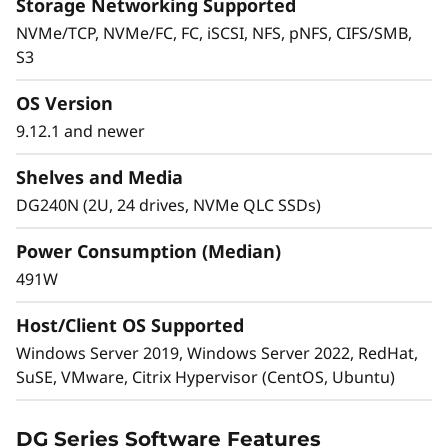
Storage Networking Supported
NVMe/TCP, NVMe/FC, FC, iSCSI, NFS, pNFS, CIFS/SMB,
Amplíe la capacidad y el rendimiento
S3
Amplíe fácilmente la capacidad y elimine silos
OS Version
de datos y migraciones de datos. Combine
9.12.1 and newer
flash de rendimiento, flash de capacidad y
almacenamiento híbrido, a través de SAN, NAS
Shelves and Media
y almacenamiento de objetos, en un único
DG240N (2U, 24 drives, NVMe QLC SSDs)
'cluster' (conjunto).
Power Consumption (Median)
Cluster 2 de 24 nodos (12 pares de alta
491W
disponibilidad).
Gestione contenedores NAS ampliables
Host/Client OS Supported
masivamente de hasta 20 PB y 400.000
Windows Server 2019, Windows Server 2022, RedHat,
millones de archivos con un único espacio de
SuSE, VMware, Citrix Hypervisor (CentOS, Ubuntu)
nombre.
DG Series Software Features