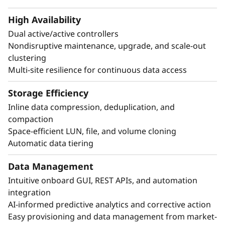
High Availability
Dual active/active controllers
Nondisruptive maintenance, upgrade, and scale-out
clustering
Multi-site resilience for continuous data access
Protección avanzada de datos
El anti-ransomware líder del sector protege su
Storage Efficiency
información sensible in-situ y en la nube.
Inline data compression, deduplication, and
compaction
Autenticación de múltiples factores y control
Space-efficient LUN, file, and volume cloning
de acceso basados en roles.
Automatic data tiering
Protección autónoma contra ransomware
con detección preventiva contra ataques.
Data Management
Simplifique las copias de seguridad y la
Intuitive onboard GUI, REST APIs, and automation
recuperación con protección de datos
integration
consecuente con la aplicación.
AI-informed predictive analytics and corrective action
Logre continuidad de la empresa y rápida
Easy provisioning and data management from market-
recuperación de desastres con nula pérdida