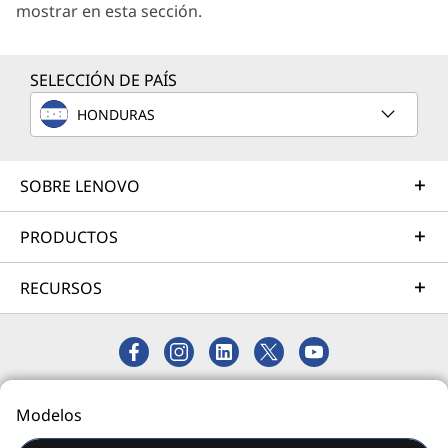
mostrar en esta sección.
empresariales.
Más información
SELECCIÓN DE PAÍS
HONDURAS
Servicios de Implementación
Acelere su tiempo de llegada a la productividad. Le
ayudaremos a simplificar la implementación de nuevas
SOBRE LENOVO
tecnologías para que pueda concentrarse en su
empresa.
PRODUCTOS
Más información
RECURSOS
Servicios de Asistencia
Proteja su inversión en TI. Nuestros expertos están
listos para ayudar, en todo el mundo y durante todo el
© 2026 Lenovo. Todos los derechos reservados.
Modelos
día: 24/7/365.
Privacidad
Mapa del Sitio