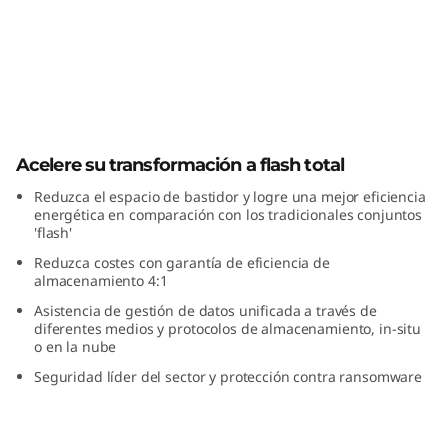
m
S
e
r
ThinkSystem Serie DG Flash Total
i
Acelere su transformación a flash total
Reduzca el espacio de bastidor y logre una mejor eficiencia
e
energética en comparación con los tradicionales conjuntos
'flash'
D
Reduzca costes con garantía de eficiencia de
almacenamiento 4:1
G
Asistencia de gestión de datos unificada a través de
diferentes medios y protocolos de almacenamiento, in-situ
F
o en la nube
Seguridad líder del sector y protección contra ransomware
l
a