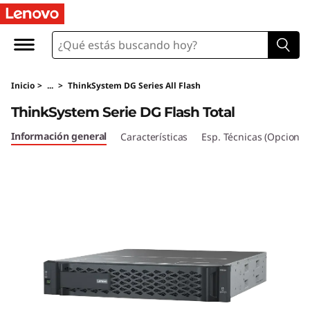
T
h
i
Inicio
>
...
>
ThinkSystem DG Series All Flash
n
ThinkSystem Serie DG Flash Total
k
Información general
Características
Esp. Técnicas (Opcional
S
y
s
t
e