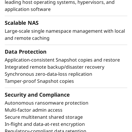
leading host operating systems, hypervisors, and
de datos y nulo tiempo de inactividad.
application software
Scalable NAS
Large-scale single namespace management with local
and remote caching
Data Protection
Application-consistent Snapshot copies and restore
Integrated remote backup/disaster recovery
Synchronous zero-data-loss replication
Tamper-proof Snapshot copies
Security and Compliance
Autonomous ransomware protection
Multi-factor admin access
Secure multitenant shared storage
In-flight and data-at-rest encryption
Regulatory-compliant data retention