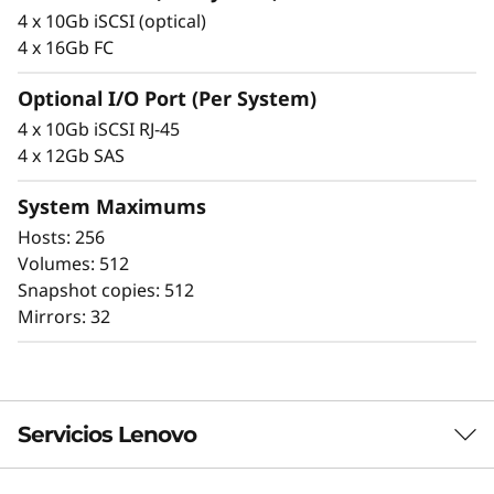
e
redundantes, funcionalidades avanzadas de
4 x 10Gb iSCSI (optical)
protección de datos y amplia capacidad de
m
4 x 16Gb FC
diagnóstico.
D
Optional I/O Port (Per System)
También es sumamente segura, con una
4 x 10Gb iSCSI RJ-45
integridad de datos absoluta que protege tus
E
4 x 12Gb SAS
datos comerciales importantes, así como la
2
información personal confidencial de tus
System Maximums
clientes.
0
Hosts: 256
Volumes: 512
0
Snapshot copies: 512
Mirrors: 32
0
H
2
Servicios Lenovo
U