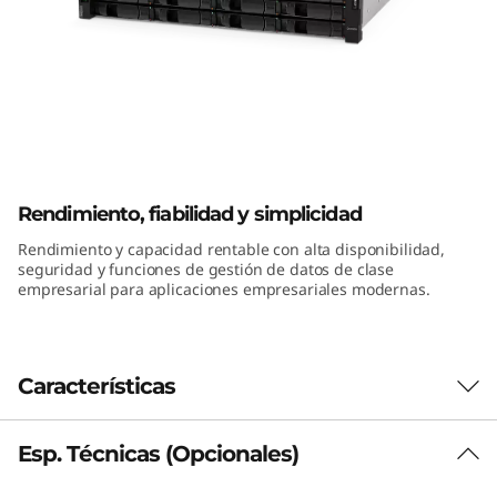
a
s
h
h
ThinkSystem DE2000H 2U12 LFF
í
Hybrid Flash Array
Rendimiento, fiabilidad y simplicidad
b
Rendimiento y capacidad rentable con alta disponibilidad,
seguridad y funciones de gestión de datos de clase
r
empresarial para aplicaciones empresariales modernas.
i
d
Características
o
Esp. Técnicas (Opcionales)
Rendimiento y disponibilidad
d
La matriz de memoria flash híbrida