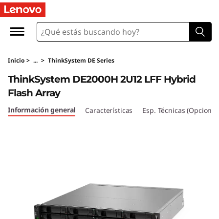
M
a
t
Inicio
>
...
>
ThinkSystem DE Series
r
ThinkSystem DE2000H 2U12 LFF Hybrid
i
Flash Array
z
Información general
Características
Esp. Técnicas (Opcional
d
e
f
l