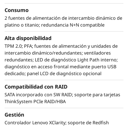
Consumo
2 fuentes de alimentación de intercambio dinámico de
platino o titanio; redundancia N+N compatible
Diseño inteligente y ágil
Alta disponibilidad
El diseño de un sistema que escale sin
TPM 2.0; PFA; fuentes de alimentación y unidades de
problemas no es tarea fácil, pero SR850 V2
intercambio dinámico/redundantes; ventiladores
presenta múltiples características de diseño
redundantes; LED de diagnóstico Light Path interno;
que permiten la ampliación de la CPU, el
diagnóstico en acceso frontal mediante puerto USB
diseño de la memoria, el almacenamiento y las
dedicado; panel LCD de diagnóstico opcional
capacidades de red para abordar áreas de
carga de trabajo en crecimiento.
Compatibilidad con RAID
SATA incorporado con SW RAID; soporte para tarjetas
Con la integración de XClarity, la integración es
ThinkSystem PCIe RAID/HBA
simple y estandarizada, lo que reduce el
tiempo de aprovisionamiento hasta un 95% en
Gestión
comparación con los sistemas manuales.
ThinkShield protege tu negocio con cada
Controlador Lenovo XClarity; soporte de Redfish