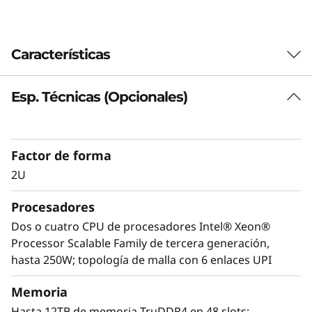
Características
Esp. Técnicas (Opcionales)
Factor de forma
2U
Procesadores
Dos o cuatro CPU de procesadores Intel® Xeon®
Processor Scalable Family de tercera generación,
Optimizado para el crecimiento
hasta 250W; topología de malla con 6 enlaces UPI
Lenovo ThinkSystem SR850 V2 distribuye sin
esfuerzo cargas de trabajo estándar, como
Memoria
aplicaciones empresariales generales y
Hasta 12TB de memoria TruDDR4 en 48 slots;