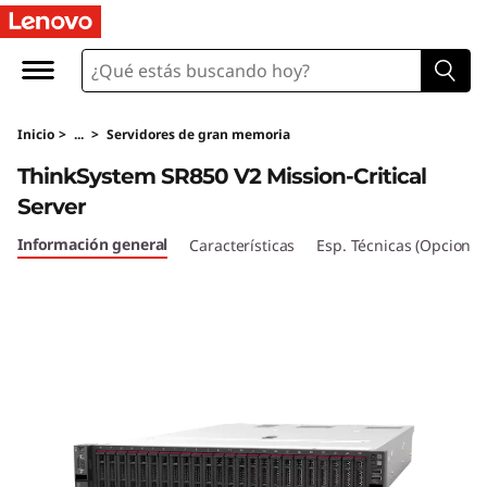
T
h
i
Inicio
>
...
>
Servidores de gran memoria
n
ThinkSystem SR850 V2 Mission-Critical
k
Server
S
Información general
Características
Esp. Técnicas (Opcional
y
s
t
e