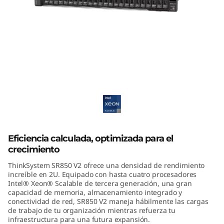
m
S
R
8
ThinkSystem SR850 V2 Mission-Critical
5
Server
0
V
Eficiencia calculada, optimizada para el
2
crecimiento
ThinkSystem SR850 V2 ofrece una densidad de rendimiento
increíble en 2U. Equipado con hasta cuatro procesadores
Intel® Xeon® Scalable de tercera generación, una gran
capacidad de memoria, almacenamiento integrado y
conectividad de red, SR850 V2 maneja hábilmente las cargas
de trabajo de tu organización mientras refuerza tu
infraestructura para una futura expansión.