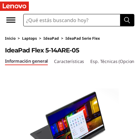
I
d
e
Inicio
>
Laptops
>
IdeaPad
>
IdeaPad Serie Flex
a
IdeaPad Flex 5-14ARE-05
P
Información general
Características
Esp. Técnicas (Opcional
a
d
F
l
e