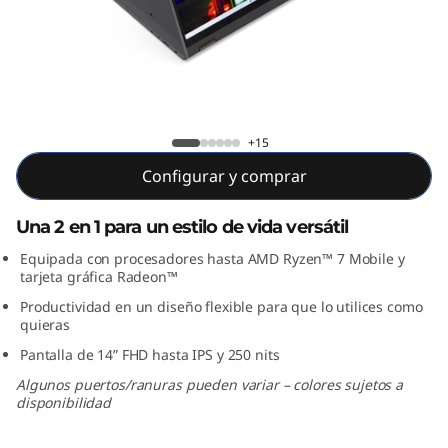
x
5
(
1
IdeaPad Flex 5-14ARE-05
+15
4
Configurar y comprar
"
Una 2 en 1 para un estilo de vida versátil
,
Equipada con procesadores hasta AMD Ryzen™ 7 Mobile y
tarjeta gráfica Radeon™
A
Productividad en un diseño flexible para que lo utilices como
quieras
M
Pantalla de 14” FHD hasta IPS y 250 nits
D
Algunos puertos/ranuras pueden variar – colores sujetos a
disponibilidad
)