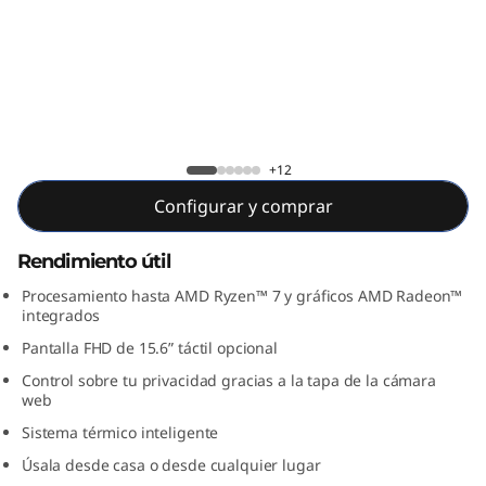
a
G
e
n
IdeaPad 3 15ALC6
+12
(
Configurar y comprar
1
Rendimiento útil
5
Procesamiento hasta AMD Ryzen™ 7 y gráficos AMD Radeon™
integrados
.
Pantalla FHD de 15.6” táctil opcional
6
Control sobre tu privacidad gracias a la tapa de la cámara
web
"
Sistema térmico inteligente
,
Úsala desde casa o desde cualquier lugar