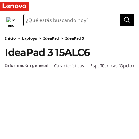
I
d
e
Inicio
>
Laptops
>
IdeaPad
>
IdeaPad 3
a
IdeaPad 3 15ALC6
P
Información general
Características
Esp. Técnicas (Opcional
a
d
3
6
t