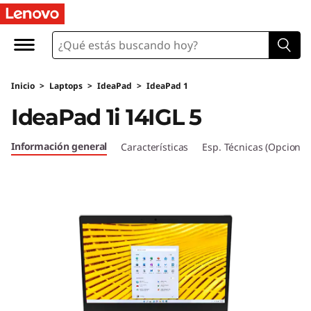
I
d
e
Inicio
>
Laptops
>
IdeaPad
>
IdeaPad 1
a
IdeaPad 1i 14IGL 5
P
Información general
Características
Esp. Técnicas (Opcional
a
d
1
(
1