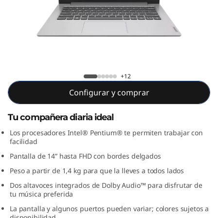
4
”
,
I
IdeaPad 1i 14IGL 5
+12
n
Configurar y comprar
t
Tu compañera diaria ideal
e
Los procesadores Intel® Pentium® te permiten trabajar con
facilidad
l
Pantalla de 14” hasta FHD con bordes delgados
)
Peso a partir de 1,4 kg para que la lleves a todos lados
Dos altavoces integrados de Dolby Audio™ para disfrutar de
tu música preferida
La pantalla y algunos puertos pueden variar; colores sujetos a
disponibilidad