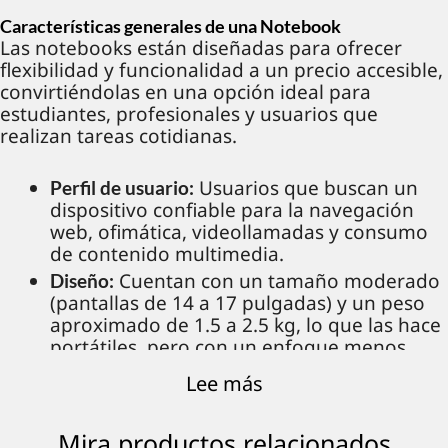
Características generales de una Notebook
Las notebooks están diseñadas para ofrecer
flexibilidad y funcionalidad a un precio accesible,
convirtiéndolas en una opción ideal para
estudiantes, profesionales y usuarios que
realizan tareas cotidianas.
Usuarios que buscan un
Perfil de usuario:
dispositivo confiable para la navegación
web, ofimática, videollamadas y consumo
de contenido multimedia.
Cuentan con un tamaño moderado
Diseño:
(pantallas de 14 a 17 pulgadas) y un peso
aproximado de 1.5 a 2.5 kg, lo que las hace
portátiles, pero con un enfoque menos
minimalista que otras categorías.
Lee más
Equipadas con procesadores
Rendimiento:
de gama media, como Intel Core i3/i5 o
Mira productos relacionados
AMD Ryzen 3/5, y capacidades de RAM