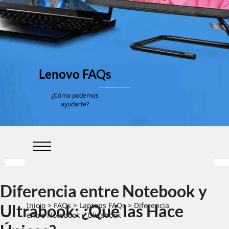
Lenovo FAQs
¿Cómo podemos
ayudarte?
Diferencia entre Notebook y
Inicio
>
FAQs
>
Laptops FAQs
> Diferencia
Ultrabook: ¿Qué las Hace
entre Notebook y Ultrabook