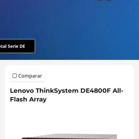
m
D
E
S
tal Serie DE
e
r
Comparar
i
Lenovo ThinkSystem DE4800F All-
e
Flash Array
s
A
l