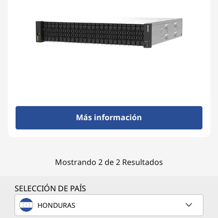
a
y
Más información
Mostrando 2 de 2 Resultados
SELECCIÓN DE PAÍS
HONDURAS