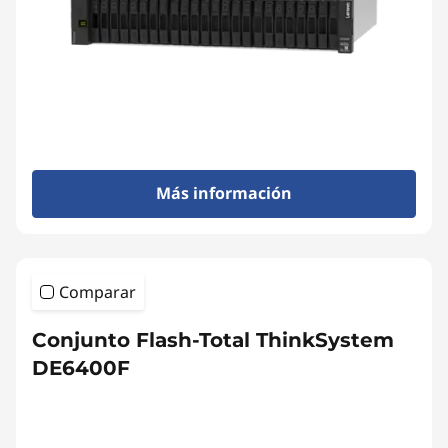
l
-
F
l
a
Más información
s
h
Comparar
A
Conjunto Flash-Total ThinkSystem
r
DE6400F
r