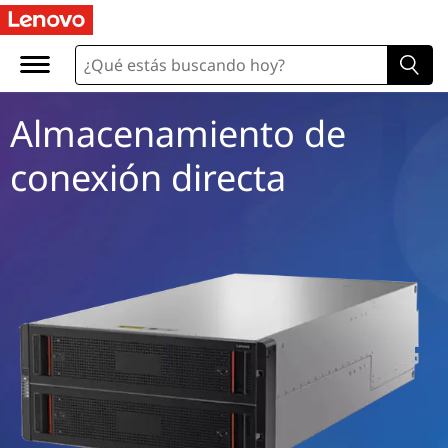
D
i
r
Almacenamiento de
e
conexión directa
c
t
-
A
t
t