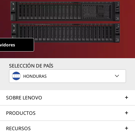
e
r
e
d
vidores
b
y
SELECCIÓN DE PAÍS
A
HONDURAS
M
SOBRE LENOVO
D
PRODUCTOS
RECURSOS