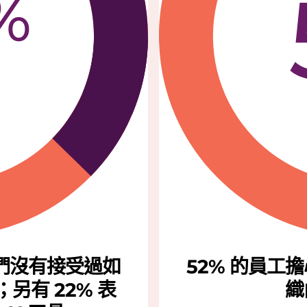
，他們沒有接受過如
52% 的員工
另有 22% 表
織