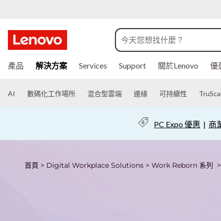
以
A
I
跳
解決方案
產品
Services
Support
關於Lenovo
優
至
引
主
要
領
AI
數碼化工作場所
混合型雲端
邊緣
可持續性
TruSca
內
容
團
PC Expo 優惠
|
商業
隊
邁
首頁
>
Digital Workplace Solutions
>
Work Reborn 系列
向
成