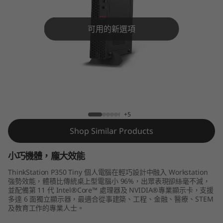
o
n
可用的新選項
P
3
5
ThinkStation P350 Tiny workstation
0
+5
T
Shop Similar Products
i
小巧機體，龐大效能
n
ThinkStation P350 Tiny 個人電腦在輕巧設計中融入 Workstation
強勢效能，體積比傳統桌上型電腦小 96%，出眾表現卻絲毫不減，
y
並配備第 11 代 Intel®Core™ 處理器及 NVIDIA®專業顯示卡，支援
多達 6 面獨立顯示器，最適合從事建築、工程、金融、醫療、STEM
及教育工作的專業人士。
w