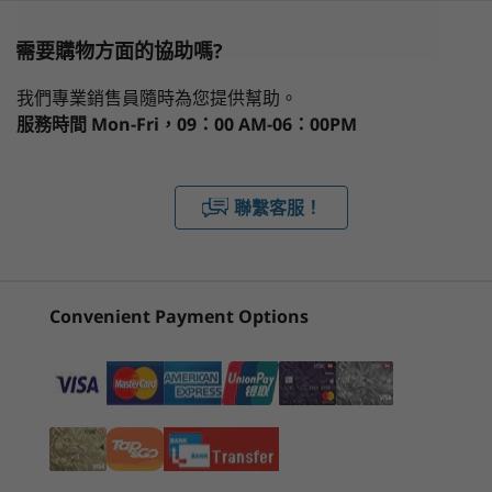
Windows 10 專業版
What specs do you want to compare?
需要購物方面的協助嗎?
®
®
Ubuntu
Linux
(經預載提供；因應配置而異)
1
-
耳機 / 咪高峰複合埠
處理器
作業系統
記憶體
儲存裝置
Deselec
®
®
Red Hat
Enterprise Linux
(認證)
我們專業銷售員隨時為您提供幫助。
®
®
Fedora
Linux
服務時間
Mon-Fri，09：00 AM-06：00PM
2
-
USB-A 3.2 Gen 2 (always on)
目前正在瀏覽
記憶體
ThinkStation
Lenovo
Lenovo
最高搭載 64GB DDR4 (3200MHz)
3
-
USB-C 3.2 Gen 2
聯繫客服！
P350 Tiny
ThinkStation
ThinkSta
workstation
P3 Ultra SFF
P3 Towe
儲存裝置
Gen 2 (Intel)
2 Intel
4
-
儲存磁碟活動指示器
最高搭載 2 個 2TB M.2 NVMe PCIe Gen 4 SSD
Worksta
Convenient Payment Options
(63)
(21)
(4
顯示卡
5
-
電源按鈕
®
整合式 Intel
UHD 顯示卡
®
®
另購項目：NVIDIA
Quadro
P1000
6
-
Kensington 安全鎖插槽
®
另購項目：NVIDIA
T600
安全性
7
-
電源輸入埠