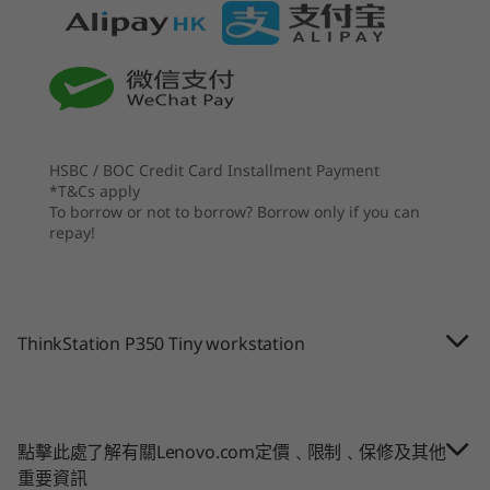
起價
起價
可信任平台模組 (TPM) 2.0
HK$14,439.0
HK$14,
智能 USB 防護
8
-
DisplayPort 輸出埠
自癒 BIOS
8
1
Kensington 安全鎖插槽
9
-
USB-A 3.2 Gen 1
處理器
處理器
處理器
尺寸 (高 x 寬 x 深)
Up to 11th Gen
Up to Intel®
Up to Inte
HSBC / BOC Credit Card Installment Payment
179 毫米 x 36.5 毫米 x 182.9 毫米 / 7.0 吋 x 1.4 吋 x 7.2 吋
Intel® Core™ i9-
Core™ Ultra 9
Core™ Ultr
*T&Cs apply
11900 vPro®
(Series 2) with
(Series 2) 
10
-
HDMI 輸出
To borrow or not to borrow? Borrow only if you can
(2.5GHz, up to
Intel vPro® (up to
Intel vPro
repay!
5.2GHz with Turbo
24 cores, up to
音效
Boost, 8 cores, 16
5.7GHz)
11
-
USB-A 3.2 Gen 1
threads, 16MB
Realtec Audio
cache)
重量
ThinkStation P350 Tiny workstation
12
-
2 個 USB-A 3.2 Gen 2
作業系統
作業系統
作業系統
由 1.32 公斤 / 2.91 磅起
Windows 10 Pro /
Up to Windows 11
Up to Win
Ubuntu® Linux® /
Pro
Pro or Ub
13
-
RJ45 ethernet
Red Hat®
Linux®
連線功能
Enterprise Linux®
®
®
點擊此處了解有關Lenovo.com定價﹑限制﹑保修及其他
另購 WLAN：Intel
WiFi 6 AX 201 2 x 2AX + Bluetooth
5
重要資訊
®
®
14
-
WiFi 天線槽
另購 WLAN：Intel
WiFi 9560 2 x 2AC + Bluetooth
5