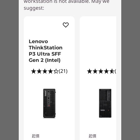
workstation is not available. May we
另購選項：Thunderbolt™ 4
suggest:
USB 連接埠傳輸速度僅為約數，取決於多項因素，包括主機/周邊裝置的處理效能、檔案屬性、
系統配置及作業環境。實際速度或有不同，並可能低於預期。
ISV 認證
Lenovo
®
3D Experience
ThinkStation
®
AutoCAD
P3 Ultra SFF
Gen 2 (Intel)
®
Creo
®
(21)
(45)
Inventor
®
McKesson
®
Media Composer
®
Microstation
®
NX
®
PDMS
®
Revit
®
Solid Edge
起價
起價