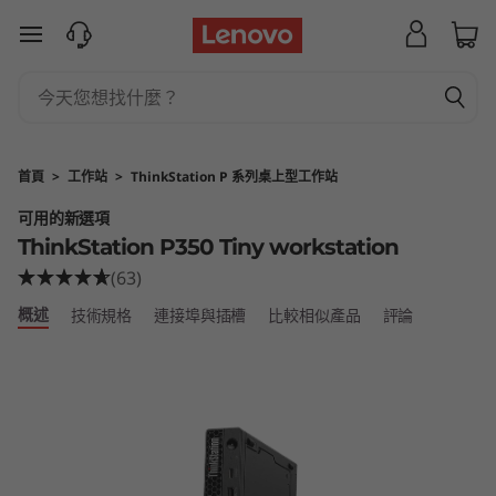
T
跳至主要內容
h
i
n
首頁
>
工作站
>
ThinkStation P 系列桌上型工作站
k
可用的新選項
ThinkStation P350 Tiny workstation
S
(63)
t
概述
技術規格
連接埠與插槽
比較相似產品
評論
a
t
i