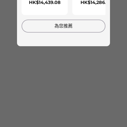
HK$14,439.08
HK$14,286.51
®
SolidWorks
®
Teamcenter
®
Tecnomatix
為您推薦
®
Vectorworks
查看 ISV 認證的
完整列表
.
環保認證
®
EPEAT
Gold
®
ENERGY STAR
8
符合 RoHS 規範
預載軟件
Lenovo Commercial Vantage (僅限 Windows 作業系統配
置)
Office 365 試用版 (僅限 Windows 作業系統)
包裝內容