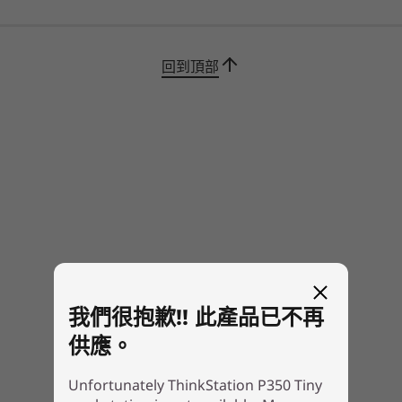
記憶體
記憶體
記憶體
Up to 64GB DDR4
Up to 128GB
Up to 256
另購 WLAN：Foxconn RTL8822CE 2 x 2AC +
(3200MHz)
DDR5, 6400MT/s
DDR5, 640
®
Bluetooth
5
(Memory s
15
-
4 個另購 mini DisplayPorts
回到頂部
frequency)
WWAN (需另行購買) 供應情況因應不同地區 / 型號而異，且必須於購買裝置時配置，並已選用
網絡服務供應商。
儲存裝置
儲存裝置
儲存裝置
連接埠 / 插槽
Up to 2 x 2TB M.2
Up to 14TB
Up to Up t
NVMe PCIe Gen 4
internal storage
internal s
正面：
SSD
USB-C 3.2 Gen 2
USB-A 3.2 Gen 2
購物
購
耳機 / 咪高峰複合埠
背面：
2 個 USB-A 3.2 Gen 2
2 個 USB-A 3.2 Gen 1
Explore All 工作站
DisplayPort
我們很抱歉!! 此產品已不再
HDMI
供應。
RJ45 (1GB ethernet)
WiFi Dipole 天線 (隨另購 WiFi 卡附上)
Unfortunately ThinkStation P350 Tiny
4 個 mini DisplayPort (獨立顯示卡標準配置)