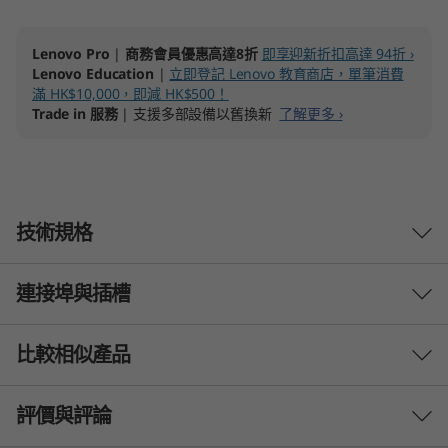
o
Lenovo Pro
|
商務會員優惠高達8折
即享迎新折扣高達 94折 ›
r
Lenovo Education
|
立即登記 Lenovo 教育商店，單筆消費
滿 HK$10,000，即減 HK$500！
k
Trade in 服務
| 支援多部設備以舊換新
了解更多 ›
s
t
技術規格
a
t
連接埠與插槽
處理器
i
最高搭載第 11 代 Intel®Core™ i9-11900 vPro®(2.5GHz；
比較相似產品
o
最高搭載 5.2GHz 連 Turbo Boost；8 核心；16 執行緒；
16MB 快取)
n
3 Similiar products selected
評價與評論
作業系統