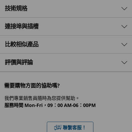
技術規格
LENOVO THINKSTATION P2 TOWER GEN 2
工作站效能與桌上型電腦
連接埠與插槽
效能
價值
處理器
比較相似產品
Lenovo ThinkStation P2 Tower Gen 2 讓工作站
®
®
最高搭載 Intel
Core™ Ultra 9 (Series 2) 及 Intel vPro
–
®
效能觸手可及。Intel
Core™ Ultra 處理器配備整
最高搭載 24 核心
3 Similiar products selected
評價與評論
合式神經處理器 (NPU) 及 NVIDIA RTX™ Ada
作業系統
Generation 顯示卡，在提供卓越價值的同時，樹
What specs do you want to compare?
立了入門級的新標準。這款工作站非常適合入門級
Windows 11 專業版 — Lenovo 推薦商務用 Windows 11
需要購物方面的協助嗎?
CAD、產品設計、STEAM 等應用。
專業版
處理器
作業系統
記憶體
儲存裝置
Deselec
Windows 11 家用版
我們專業銷售員隨時為您提供幫助。
®
Ubuntu Linux
*
服務時間
Mon-Fri，09：00 AM-06：00PM
1
-
光碟機*
®
®
Red Hat
Enterprise Linux
**
目前正在瀏覽
ThinkStation
Lenovo
Lenovo
*特定版本已預載 **特定版本已認證
聯繫客服！
2
-
正面存取儲存托架或 HDD 托架
P2 Tower Gen
ThinkStation
ThinkSta