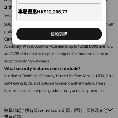
Is the ThinkStation P2 Tower Gen 2 ISV certified?
規格可能因地區 / 機型而異。
專屬優惠
HK$12,266.77
Explore All 工作站
17
-
PS/2 (滑鼠)
®
®
Yes, it’s certified for applications such as AutoCAD
, Revit
,
®
SOLIDWORKS
, and more, ensuring reliability and compatibility with
連接性
18
-
PS/2 (鍵盤)
professional software workflows.
繼續選購
Can I upgrade the ThinkStation P2 Tower Gen 2?
連接埠/插槽
Absolutely. With support for PCIe Gen 5, up to 128GB DDR5 memory,
19
-
乙太網絡 （RJ45）
正面：
and 24TB of internal storage, it’s designed for future scalability to
2 x USB-A (USB 5Gbps)
adapt to evolving workloads.
2 x USB-A (USB 10Gbps)
20
-
電子鎖插槽
®
What security features does it include?
USB-C
(USB 20Gbps)
跨行業的多功能效能
耳機 / 麥克風組合
It includes ThinkShield Security, Trusted Platform Module (TPM) 2.0, a
21
-
序列 (9 針)
麥克風
self-healing BIOS, and optional biometric authentication. These
ISV 認證，適用於主要工作
features ensure enterprise-grade security and data protection.
背面：
負載
22
-
2 x 智能電纜夾插槽
®
HDMI
2.1 TMDS
2 x DisplayPort 1.4
點擊此處了解有關Lenovo.com定價﹑限制﹑保修及其他
2 x USB-A (USB 10Gbps) – 1 x Smart Power On
23
-
靈活 IO (HDMI® / 3 x DisplayPort)
重要資訊