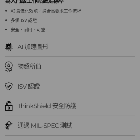
為入門級工作站設定標準
n
AI 最佳化效能，適合高要求工作流程
2
多個 ISV 認證
安全、耐用、可靠
(
I
AI 加速圖形
n
物超所值
t
ISV 認證
e
l
ThinkShield 安全防護
)
通過 MIL-SPEC 測試