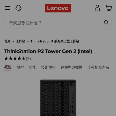
T
跳至主要內容
h
i
n
首頁
>
工作站
>
ThinkStation P 系列桌上型工作站
k
ThinkStation P2 Tower Gen 2 (Intel)
(5)
S
概述
機型
功能
技術規格
連接埠與插槽
比較相似產品
t
a
t
i