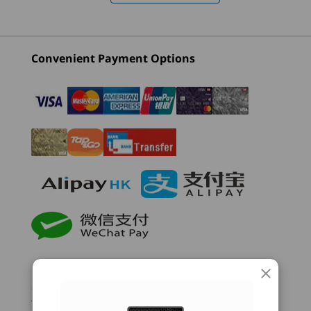
2 (Intel)
P3 Ultra SFF
P3 Towe
神經網絡處理器 (NPU)
Gen 2 (Intel)
2 Intel
高達每秒 13 兆次運算（TOPS）的 AI 效能
3
-
電源按鈕
Worksta
螢幕、鍵盤及滑鼠為選購配件，均須另行購買。
Convenient Payment Options
(5)
(21)
(4
圖像
4
-
SD 讀卡器*
最高搭載 NVIDIA RTX™ 2000 Ada，配備 16GB GDDR6 記
憶體及高達 192 TOPS AI 效能
5
-
麥克風
記憶體
最高搭載 128GB DDR5、5600MT/s*
6
-
耳機/麥克風組合
起價
起價
起價
*僅列出記憶體規格頻率；系統支援頻率或因應配置而異
HK$12,266.7
HK$14,439.0
HK$14,
7
-
USB-C® (USB 20Gbps)
7
8
1
儲存空間
最高搭載 24TB 內部儲存
處理器
處理器
處理器
8
-
兩個 USB-A 連接埠 (USB 5Gbps)
Up to Intel®
Up to Intel®
Up to Inte
增強 AI 處理效率
儲存空間類型 容量*
HSBC / BOC Credit Card Installment Payment
Core™ Ultra 9
Core™ Ultra 9
Core™ Ultr
*T&Cs apply
®
最高搭載 4TB M.2 PCIe
NVMe SSD
(Series 2) with
(Series 2) with
(Series 2) 
透過 N
®
9
-
2 x USB-A (USB 10Gbps)
To borrow or not to borrow? Borrow only if you can
透過最高搭載 Intel
Core™ Ultra 9 處理
Intel vPro®
Intel vPro® (up to
Intel vPro