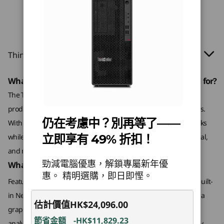
最高搭載 4TB 3.5 吋 SATA HDD
repay!
192 
24 cores, up to
®
器及 Intel vPro
，體驗先進的 AI、資料處
5.7GHz)
工作
理及多工處理，並配備內置 NPU，並提供
總儲存
10
-
音訊輸出埠
算工
高達 36 TOPS。最佳化複雜工作流程，同
空間最高搭載六個硬碟；最多四個 M.2 (16TB)** + 最多兩
作業系統
作業系統
作業系統
時保持可靠性和效率。
個 3.5 吋 (8TB) = 24TB
Up to Windows 11
Up to Windows 11
Up to Win
ThinkStation P2 Tower Gen 2 (Intel)
11
-
靈活 IO
Pro
Pro
Pro or Ub
Linux®
* 任何儲存空間組合均等於最大儲存空間；總儲存空間取決於所選的 PSU。
What is the ThinkStation P2 Tower Gen 2 best suited for?
** 選購的 M.2 Add In 卡（最高 4TB）可增加額外儲存空間。
12
-
HDMI® 2.1 TMDS
強大組合 AI 加速
The ThinkStation P2 Tower Gen 2 is perfect for entry-level CAD,
記憶體
記憶體
記憶體
Up to 128GB
Up to 128GB
Up to 256
RAID
product design, engineering, STEM education, and AI workloads.
DDR5, 5600MT/s
DDR5, 6400MT/s
DDR5, 640
透過先進的 AI 加速工作
M.2 = 0 / 1 /5
仍在考慮中？別再等了——
13
-
2 個 DisplayPort 1.4
With AI-optimized performance, it’s ideal for compute-heavy tasks
(Memory s
frequency)
SATA = 0 / 1
流程
立即享有 49% 折扣！
while remaining accessible for professionals in creative, technical,
and research-focused industries.
14
-
2 x USB-A（USB 5Gbps）
音效
儲存裝置
儲存裝置
儲存裝置
透過新一代 AI 突破你的創意界限，系統及整合式
勁減電腦優惠，解鎖專屬新年優
What makes this workstation AI-ready?
Up to 24TB
Up to 14TB
Up to Up t
®
Realtek
NPU 最高可達 36 TOPS，以及 NVIDIA RTX™ Ada
惠。 精明選購，即日即慳。
internal storage
internal storage
internal s
®
®
Featuring Intel
Core™ Ultra processors with Intel vPro
, with built-
顯示卡 192 TOPS。從模擬、建模到自動化，
15
-
2 x USB-A (USB 10Gbps)
電源供應器
in Neural Processing Units (up to 36 TOPS) and NVIDIA RTX™ Ada
ThinkStation P2 Tower Gen 2 讓團隊能簡化工作
估計價值
HK$24,096.00
購物
購
500W (92 % 節能)
graphics (up to 192 TOPS), it excels in machine learning, data
並更快地創新。
16
-
掛鎖環扣
節省金額
-HK$11,829.23
750W (92 % 節能)
analysis, and automation tasks, seamlessly boosting productivity.