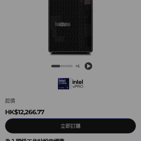
o
n
P
2
T
ThinkStation P2 Tower Gen 2 (Intel)
o
+6
w
e
起價
r
HK$12,266.77
G
立即訂購
e