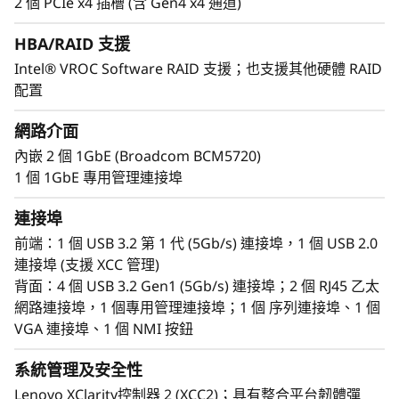
2 個 PCIe x4 插槽 (含 Gen4 x4 通道)
透過 ThinkSystem ST50 V3 搭配 XClarity 控制
器，Lenovo 能提供企業級的系統管理軟體。
HBA/RAID 支援
XClarity 控制器提供快速部署和集中系統管理的功
Intel® VROC Software RAID 支援；也支援其他硬體 RAID
能。可於分部辦公室部屬，並在總公司辦公室管
配置
理，減少分部 IT 管理員的工作負載。
Think System ST50 V3 也與 ThinkSystem 整體產
網路介面
品線一起擁有共通的選項，讓整個基礎架構更容易
內嵌 2 個 1GbE (Broadcom BCM5720)
管理。
1 個 1GbE 專用管理連接埠
連接埠
前端：1 個 USB 3.2 第 1 代 (5Gb/s) 連接埠，1 個 USB 2.0
連接埠 (支援 XCC 管理)
背面：4 個 USB 3.2 Gen1 (5Gb/s) 連接埠；2 個 RJ45 乙太
網路連接埠，1 個專用管理連接埠；1 個 序列連接埠、1 個
VGA 連接埠、1 個 NMI 按鈕
系統管理及安全性
Lenovo XClarity控制器 2 (XCC2)；具有整合平台韌體彈