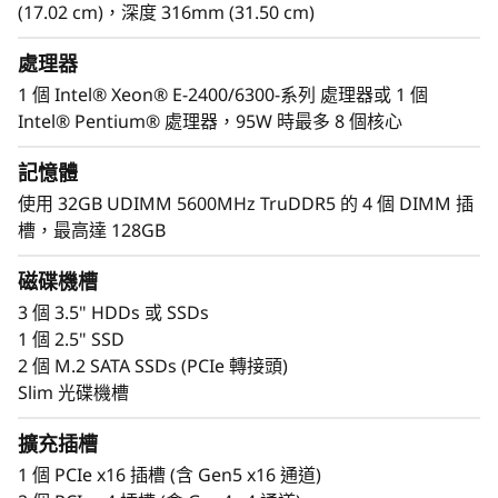
公的 IT 基礎架構所需的效能。
(17.02 cm)，深度 316mm (31.50 cm)
ThinkSystem ST50 V3 具有小巧的尺寸和低噪音等
處理器
級，是安裝在非傳統資料中心的理想選擇。隨著企
業成長，提供安裝在資料中心所需的靈活度。
1 個 Intel® Xeon® E-2400/6300-系列 處理器或 1 個
Intel® Pentium® 處理器，95W 時最多 8 個核心
記憶體
使用 32GB UDIMM 5600MHz TruDDR5 的 4 個 DIMM 插
槽，最高達 128GB
磁碟機槽
3 個 3.5" HDDs 或 SSDs
1 個 2.5" SSD
2 個 M.2 SATA SSDs (PCIe 轉接頭)
Slim 光碟機槽
擴充插槽
1 個 PCIe x16 插槽 (含 Gen5 x16 通道)
容易部署管理