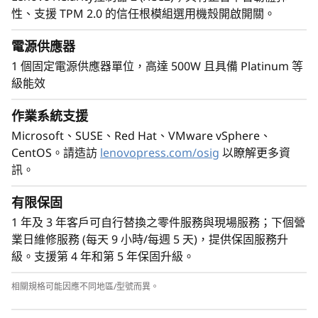
性、支援 TPM 2.0 的信任根模組選用機殼開啟開關。
電源供應器
1 個固定電源供應器單位，高達 500W 且具備 Platinum 等
高效節能 $ 功能強大
級能效
ThinkSystem ST50 V3 結合了最新技術和能源效
率。支援最新的 DDR5 記憶體、第 5 代 PCIe 以及
作業系統支援
多達 8C 效能，其中 TDP 不會超過 95W。
Microsoft、SUSE、Red Hat、VMware vSphere、
ThinkSystem ST50 V3 具備白金級電源供應選項，
CentOS。請造訪
lenovopress.com/osig
以瞭解更多資
符合 Energy Star 4.0 標準。
訊。
有限保固
1 年及 3 年客戶可自行替換之零件服務與現場服務；下個營
業日維修服務 (每天 9 小時/每週 5 天)，提供保固服務升
級。支援第 4 年和第 5 年保固升級。
相關規格可能因應不同地區/型號而異。