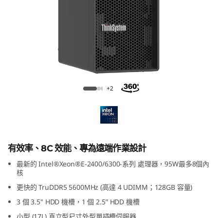
安
裝
設
計
Lenovo ThinkSystem ST50 V3
+2
並
最
佳
有效率、8C 效能、專為遠端作業設計
最新的 Intel®Xeon®E-2400/6300-系列 處理器，95W最多8個內
化
核
更快的 TruDDR5 5600MHz (高達 4 UDIMM；128GB 容量)
3 個 3.5" HDD 機槽，1 個 2.5” HDD 機槽
小型 (17L) 直立型尺寸外型單插槽伺服器