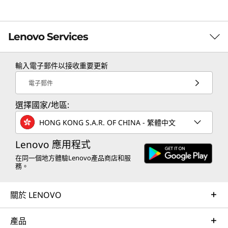
Lenovo Services
相關規格可能因應不同地區/型號而異。
輸入電子郵件以接收重要更新
TruScale Services
電子郵件
Leverage real-time monitoring, 24x7 incident response,
選擇國家/地區:
and problem resolution, all through a single point of
contact. Quarterly health checks ensure ongoing
HONG KONG S.A.R. OF CHINA - 繁體中文
optimization and business innovation. Lenovo provides
remote active monitoring of hardware in the
Lenovo 應用程式
customer’s data center, enabling ongoing performance
在同一個地方體驗Lenovo產品商店和服
務。
and productivity.
Learn more
關於 LENOVO
產品
AI Services