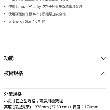
使用 Lenovo XClarity 控制器輕鬆部署和管理系統
使用硬體信任根 (RoT) 模組增加安全性
與 Energy Star 4.0 相容
功能
技術規格
專為遠端作業設計
ThinkSystem ST50 V3 是一款強大的的入門伺服
器，專為以執行 IT 基礎架構和商務應用程式為目
外型規格
標，正在成長的企業設計。以最新的 Intel®
Xeon® E-2400/6300-系列 處理器、DDR5 記憶體
小尺寸直立型規格；可選用機架組
和第 5 代 PCIe 驅動，提供足以處理遠端或居家辦
高度 (搭配支架)：376mm (37.59 cm)，寬度：170mm