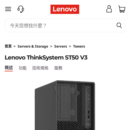
專
跳至主要內容
為
小
型
首頁
>
Servers & Storage
>
Servers
>
Towers
Lenovo ThinkSystem ST50 V3
辦
概述
功能
技術規格
服務
公
室
和
遠
端