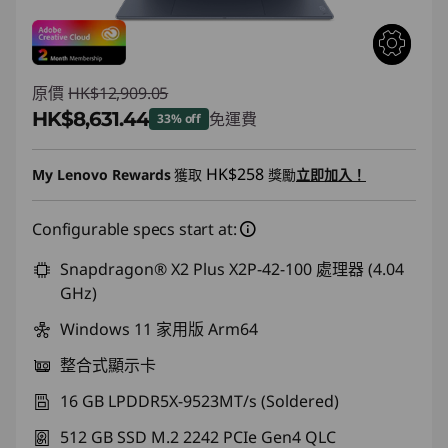
原價
HK$12,909.05
HK$8,631.44
免運費
33% off
即省 :
-HK$4,277.61
HK$258
My Lenovo Rewards
獲取
獎勵
立即加入！
Configurable specs start at:
Snapdragon® X2 Plus X2P-42-100 處理器 (4.04
GHz)
Windows 11 家用版 Arm64
整合式顯示卡
16 GB LPDDR5X-9523MT/s (Soldered)
512 GB SSD M.2 2242 PCIe Gen4 QLC