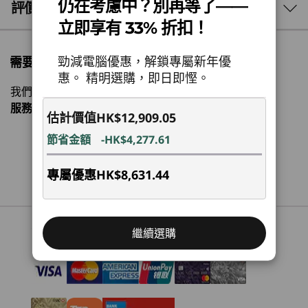
Snapdragon
X2 Elite X2E80100 處理器 12C
效率。 配備全天候電池續航力的 14 吋 OLED 螢幕
3 Similiar products selected
仍在考慮中？別再等了——
評價與評論
耗電量低，並配有可選配的 2.8K 120Hz
®
Snapdragon
X2 Elite X2P42100 處理器 6C
立即享有 33% 折扣！
PureSight Pro 技術，讓你隨時隨地保持生產力。
What specs do you want to compare?
作業系統
勁減電腦優惠，解鎖專屬新年優
需要購物方面的協助嗎?
Windows 11 專業版
處理器
作業系統
記憶體
儲存裝置
顯示器
惠。 精明選購，即日即慳。
Windows 11 家用版
我們專業銷售員隨時為您提供幫助。
1
-
網絡攝影機電子私隱快門開關
服務時間
Mon-Fri，09：00 AM-06：00PM
估計價值
HK$12,909.05
記憶體
目前正在瀏覽
節省金額
-HK$4,277.61
最高搭載 32GB 雙通道 LPDDR5X、9600
2
-
電源按鈕
Yoga Slim 7x
Yoga Slim 7i
Yoga Sli
立即觀看
聯繫客服！
(14", Gen 11)
Aura Edition
Gen 11 1
儲存空間
專屬優惠
HK$8,631.44
Snapdragon
(14", Gen 10)
AMD
3
-
USB-C® (USB4® 40Gbps)
最高搭載 2TB PCIe Gen 4 M.2
(6)
(64)
電池
Convenient Payment Options
4
-
2 個 USB-C® (USB4® 40Gbps)
繼續選購
70WHr
不包括配件。
Rapid Charge Express：15 分鐘 @ 3 小時
音效