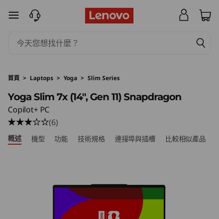
Y
跳至主要內容
o
g
a
首頁
>
Laptops
>
Yoga
>
Slim Series
S
Yoga Slim 7x (14", Gen 11) Snapdragon
Copilot+ PC
l
(6)
i
概述
機型
功能
技術規格
連接埠與插槽
比較相似產品
m
7
x