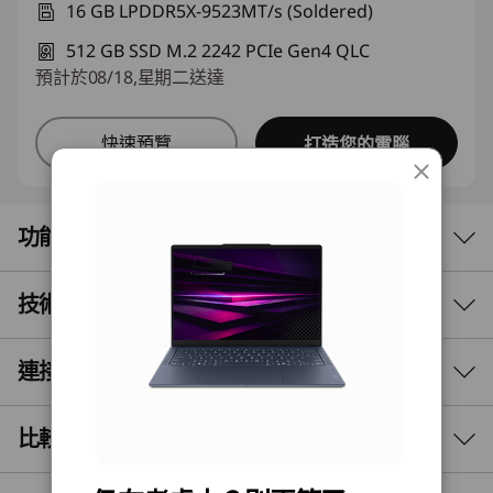
16 GB LPDDR5X-9523MT/s (Soldered)
512 GB SSD M.2 2242 PCIe Gen4 QLC
預計於08/18,星期二送達
快速預覽
打造您的電腦
功能
技術規格
極致輕薄，勢不可擋
隨時隨地保持穩定電源
連接埠與插槽
效能
Lenovo Yoga Slim 7x Gen 11 (14 吋
處理器
比較相似產品
®
Snapdragon) 筆記型電腦配備 Snapdragon
X2
®
Snapdragon
X2 Elite X2E88100 處理器 18C
Elite 處理器，採用纖薄輕巧的設計，提供新一代
®