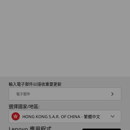
輸入電子郵件以接收重要更新
配備高亮度的 HDR
電子郵件
透過可選購的 OLED 顯示器，配備 HDR、
透過 10
1100 尼特峰值亮度及 DisplayHDR True
以及 
選擇國家/地區:
Black 1000 認證，清晰呈現每個細節。享
域表
HONG KONG S.A.R. OF CHINA - 繁體中文
受鮮明生動的色彩、逼真的準確度，以及
呈現生
強化的高光和陰影細節。 清晰地創作、編
保你
Lenovo 應用程式