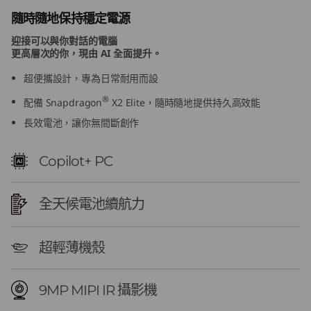
S
隨時隨地保持穩定電源
迎接可以與你對話的電腦
n
更高層次的你，現由 AI 全面提升。
a
超便攜設計，專為日常耐用而設
®
p
配備 Snapdragon
X2 Elite，隨時隨地提供持久高效能
長效電池，讓你無間斷創作
d
Copilot+ PC
r
a
全天候電池續航力
g
超輕薄機殼
o
n
9MP MIPI IR 攝影機