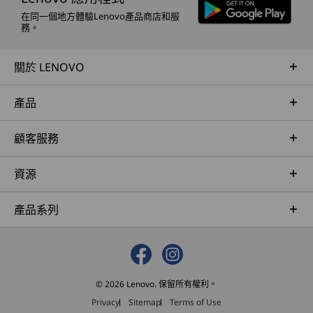
輯和觀看 HDR 內容。
在同一個地方體驗Lenovo產品商店和服
務。
*並非所有型號都配備。
關於 LENOVO
產品
顧客服務
資源
產品系列
9MP MIPI IR 攝影機
清晰畫面，對焦準
高
© 2026 Lenovo. 保留所有權利。
確
Privacy
Sitemap
Terms of Use