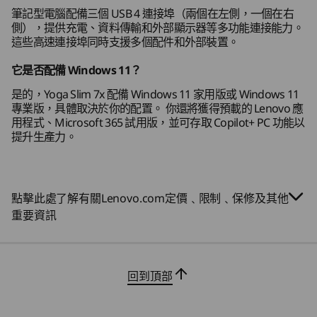
1000、TÜV 低藍光認證、Eyesafe
認證、無閃爍認證、玻
筆記型電腦配備三個 USB 4 連接埠（兩個在左側，一個在右
璃、觸控螢幕
側），提供充電、資料傳輸和外部顯示器等多功能連接能力。
14 吋 2.8K (2880 x 1800) OLED、120Hz VRR、16:10、
這些高速連接埠同時支援多個配件和外部裝置。
PureSight Pro、1100 尼特峰值亮度 (HDR)、100%
sRGB、100% P3、99% Adobe RGB、Delta E < 1、Dolby
它是否配備 Windows 11？
®
SNAPDRAGON
X2 ELITE 處理器
®
Vision
、VESA Certified DisplayHDR™ True Black
是的，Yoga Slim 7x 配備 Windows 11 家用版或 Windows 11
透過超高級效能、多天電
專業版，具體取決於你的配置。 你還將獲得預載的 Lenovo 應
®
1000、TÜV 低藍光認證、Eyesafe
認證、無閃爍認證、玻
用程式、Microsoft 365 試用版，並可存取 Copilot+ PC 功能以
璃
池續航力及驚人的 AI 處
提升生產力。
14 吋 WUXGA (1920 x 1200) OLED、60Hz VRR、16:10、
600 尼特峰值亮度 (HDR)、100% sRGB、100% P3、Delta
理能力，打造你的傑作
®
E < 1、Dolby Vision
、VESA Certified DisplayHDR™
點擊此處了解有關Lenovo.com定價﹑限制﹑保修及其他
高效 18 核心 Snapdragon X2 Elite 平台解鎖終極
®
True Black 500、TÜV 低藍光認證、Eyesafe
認證、無閃
重要資訊
PC 體驗。 專為在輕薄電腦中提供最快速度而設，
爍認證、玻璃、 觸控螢幕
讓多工處理變得輕鬆，可同時處理數十億參數的
14 吋 WUXGA (1920 x 1200) OLED、60Hz VRR、16:10、
AI 模型、計算密集型資料分析、專業媒體編輯或
600 尼特峰值亮度 (HDR)、100% sRGB、100% P3、Delta
科學研究。
®
E < 1、Dolby Vision
、VESA Certified DisplayHDR™
回到頂部
®
True Black 500、TÜV 低藍光認證、Eyesafe
認證、無閃
爍認證、玻璃