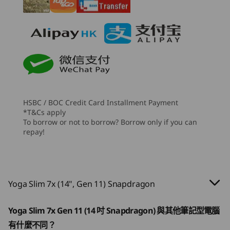
4 x 2W 立體聲喇叭（2 個低音喇叭、2 個高音喇叭）
®
Dolby Atmos
起價
起價
起價
HK$8,631.44
HK$9,104.60
HK$8,9
攝影機
9MP MIPI 網絡攝影機
IR 攝影機
處理器
處理器
處理器
Snapdragon® X2
Up to Intel®
Up to AMD
規格可能因地區/型號而異。
Elite
Core™ Ultra 7
Ryzen™ AI
你的日常好夥伴
HSBC / BOC Credit Card Installment Payment
Processor 258V
輕便易攜
無
*T&Cs apply
To borrow or not to borrow? Borrow only if you can
連接性
作業系統
作業系統
作業系統
repay!
Up to Windows 11
Up to Windows 11
Up to Win
Yoga Slim 7x 纖薄輕巧且易於攜帶。 重量
連接埠/插槽
Pro
Pro
Pro
僅為 1.17 公斤 / 2.58 磅，厚度僅為 13.9 毫
左側：
70W
米 / 0.55 英吋，是你的完美選擇。無論是
記憶體
記憶體
記憶體
®
®
和工作。
2 x USB-C
(USB4
40Gbps)
編輯或多工處理，它都能跟上腳步，隨時
Yoga Slim 7x (14", Gen 11) Snapdragon
Up to 32GB
Up to 32GB
Up to 32G
強大運
隨地幫助你創作。
LPDDR5X
LPDDR5X
LPDDR5X d
到進
右側：
channel
Yoga Slim 7x Gen 11 (14 吋 Snapdragon) 與其他筆記型電腦
®
®
USB-C
(USB4
40Gbps)
有什麼不同？