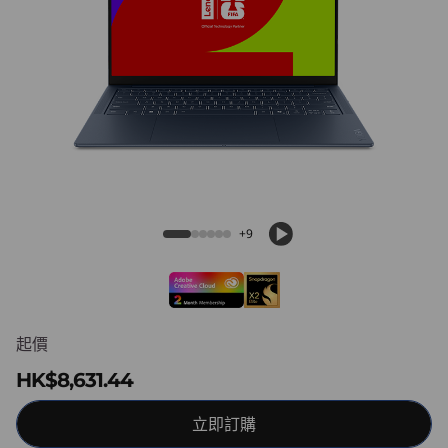
(
1
4
"
,
Yoga Slim 7x (14", Gen 11) Snapdragon
G
+9
e
n
1
起價
HK$8,631.44
1
)
立即訂購