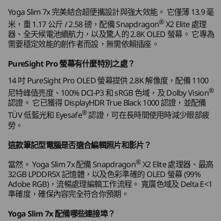
儲存裝置
儲存裝置
儲存裝置
Up to 2TB PCIe
Up to 1TB SSD
Up to 2TB
Yoga Slim 7x 完美結合超便攜設計與強大效能。 它僅薄 13.9 毫
USB 連接埠的傳輸速度為近似值，取決於眾多因素，例如主機/周邊裝置的處理能力、檔案屬
Gen 4 M.2 SSD
PCIe Gen4
®
米，重 1.17 公斤 / 2.58 磅，配備 Snapdragon
X2 Elite 處理
性、系統組態和作業環境；實際速度會有所不同，可能會低於預期。
纖薄輕巧設計
器、全天候電池續航力，以及驚人的 2.8K OLED 螢幕。 它專為
需要穩定效能的創作者而設，無需依賴插座。
無線
購物
購
準備就緒
WiFi 7
PureSight Pro 螢幕有什麼特別之處？
®
Bluetooth
5.4
Yoga Slim 7x 重量僅為 1.17 公斤 / 2.58 磅，薄
14 吋 PureSight Pro OLED 螢幕提供 2.8K 解像度，配備 1100
Explore All Laptops
®
13.9 毫米 / 0.55 吋，集強大功能與輕鬆便攜性於
尼特峰值亮度、100% DCI-P3 和 sRGB 色域，及 Dolby Vision
規格可能因地區/型號而異。
認證。 它已獲得 DisplayHDR True Black 1000 認證，並配備
一身。 Comfort Edge 設計使其更易於握持。無論
®
你正在編輯或隨時隨地多工處理，它都能支援你的
TÜV 低藍光和 Eyesafe
認證，可在長時間使用時減少眼部疲
勞。
工作流程，同時不會影響便攜性。 採用 Cosmic
設計
Blue 配色，外觀時尚又現代，全面反映你的生活
這款筆記型電腦是否適合編輯照片和影片？
方式。
螢幕
®
當然。 Yoga Slim 7x 配備 Snapdragon
X2 Elite 處理器、最高
14 吋 2.8K (2880 x 1800) OLED、120Hz VRR、16:10、
32GB LPDDR5X 記憶體，以及色彩準確的 OLED 螢幕 (99%
PureSight Pro、1100 尼特峰值亮度 (HDR)、100%
Adobe RGB)，流暢處理編輯工作流程。 寬廣色域及 Delta E<1
sRGB、100% P3、99% Adobe RGB、Delta E < 1、Dolby
準確度，確保內容完全符合你預期。
®
Vision
、VESA Certified DisplayHDR™ True Black
Yoga Slim 7x 配備哪些連接埠？
®