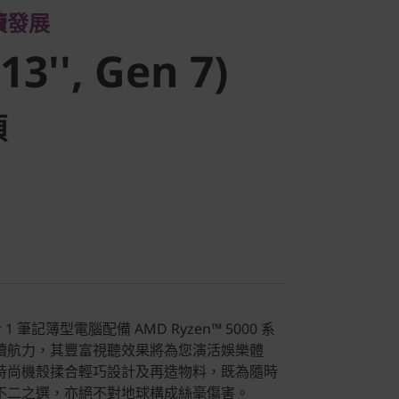
續發展
13'', Gen 7)
項
 2 合 1 筆記簿型電腦配備 AMD Ryzen™ 5000 系
續航力，其豐富視聽效果將為您演活娛樂體
時尚機殼揉合輕巧設計及再造物料，既為隨時
不二之選，亦絕不對地球構成絲毫傷害。