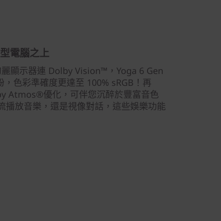
簿型電腦之上
絢麗顯示器連 Dolby Vision™，Yoga 6 Gen
，色彩準確度更達至 100% sRGB！再
by Atmos®優化，可伴您沉醉於豐富音色
流播放音樂，還是視像對話，這些娛樂功能