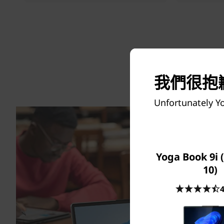
我們很抱歉
Unfortunately Yo
Yoga Book 9i 
10)
4