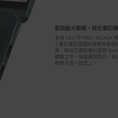
影院級大銀幕，就在筆記
多得 13.3 吋 FHD+ WUXGA 
7 筆記簿型電腦的視覺效果繽紛
者，朝向正面的喇叭歷經 Dol
體驗之中，無論觀賞影片、串
都將令您一試愛上。