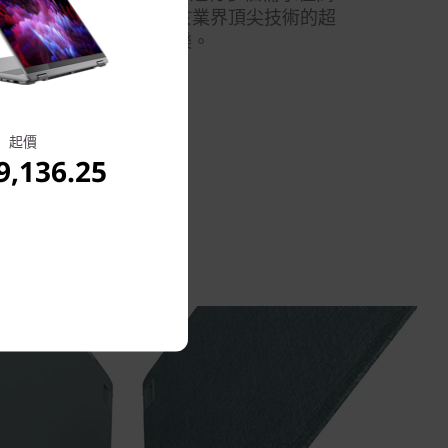
如閃電；您亦可體驗源於業界頂尖技術的超
持生產力，同時盡賞娛樂。
起價
,136.25