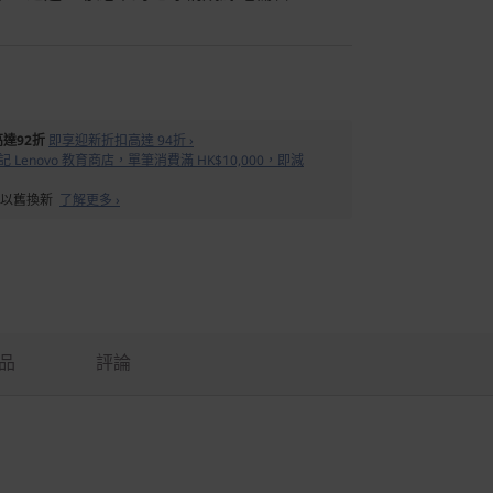
達92折
即享迎新折扣高達 94折 ›
 Lenovo 教育商店，單筆消費滿 HK$10,000，即減
備以舊換新
了解更多 ›
品
評論