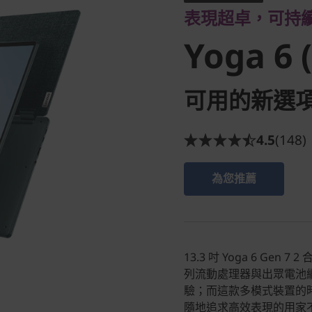
表現超卓，可持
7)
Yoga 6 (
可用的新選
4.5
(148)
為您推薦
13.3 吋 Yoga 6 Gen 7
列流動處理器與出眾電池
驗；而這款多模式裝置的
隨地追求高效表現的用家