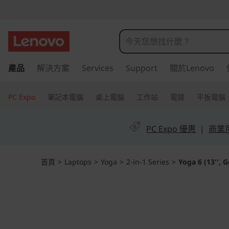
Y
o
g
跳
產品
解決方案
Services
Support
關於Lenovo
至
a
主
6
要
PC Expo
筆記本電腦
桌上電腦
工作站
電競
平板電腦
內
(
容
PC Expo 優惠
|
商業用 
1
3
首頁
>
Laptops
>
Yoga
>
2-in-1 Series
>
Yoga 6 (13'', G
'
'