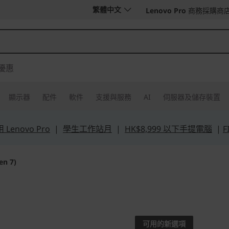
繁體中文
Lenovo Pro
商務採購商
優惠
顯示器
配件
軟件
支援與服務
AI
伺服器及儲存裝置
Lenovo Pro
|
學生工作站月
|
HK$8,999 以下手提電腦
|
F
en 7)
表現超卓，可持
Yoga 6 (
可用的新選項