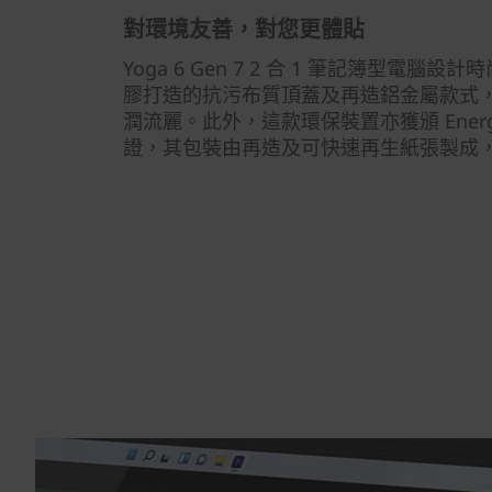
對環境友善，對您更體貼
Yoga 6 Gen 7 2 合 1 筆記簿型電腦
膠打造的抗污布質頂蓋及再造鋁金屬款式
潤流麗。此外，這款環保裝置亦獲頒 Energy St
證，其包裝由再造及可快速再生紙張製成