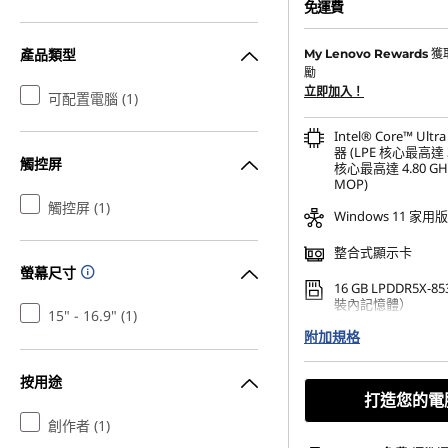
免運費
產品類型
獲
My Lenovo Rewards
勵
立即加入！
可配置電腦 (1)
Intel® Core™ Ultr
器 (LPE 核心最高達 3
觸控屏
核心最高達 4.80 GHz
MOP)
觸控屏 (1)
Windows 11 家用版
整合式顯示卡
螢幕尺寸
16 GB LPDDR5X-8
裝內記憶體）
15" - 16.9" (1)
附加規格
512 GB SSD M.2 22
Gen4 TLC
按用途
打造您的電
創作者 (1)