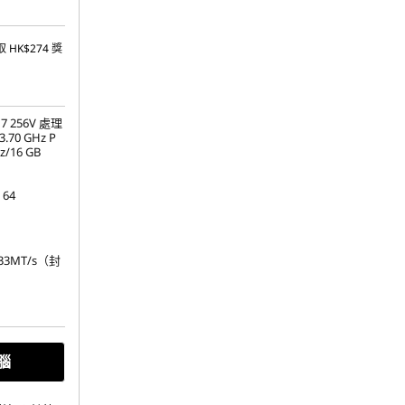
取
HK$274
獎
a 7 256V 處理
.70 GHz P
/16 GB
 64
533MT/s（封
42 PCIe
腦