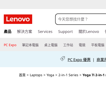
Y
o
g
跳
產品
解決方案
Services
Support
關於Lenovo
至
a
主
7
要
PC Expo
筆記本電腦
桌上電腦
工作站
電競
平板電腦
內
i
容
PC Expo 優惠
|
商業用 
2
-
首頁
>
Laptops
>
Yoga
>
2-in-1 Series
>
Yoga 7i 2-in-1
i
n