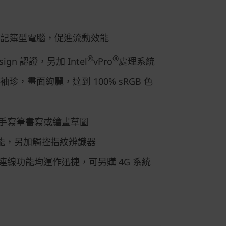
1 筆記簿型電腦，促進流動效能
®
®
esign 認證，另加 Intel
vPro
處理系統
袖珍，畫面絢麗，達到 100% sRGB 色
手寫筆書寫或繪畫草圖
安全功能，另加觸控指紋辨識器
連線功能均運作迅捷，可另購 4G 系統