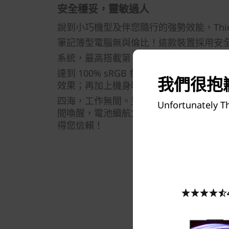
安全穩妥，靈敏過人
說到小巧機型及伴您隨行的強勢效能，ThinkPad 
筆記簿型電腦無與倫比！這款裝置採用安全周密
®
系統，最高搭載第 13 代 Intel
Core™ i
®
達到 100% sRGB 色域，讓您盡賞 Intel
I
我們很抱歉
效果；再加上機身輕巧便攜，電池電力長
®
四海，工作無間。另一方面，Intel
Evo
Unfortunately Th
間喚醒，電池續航力長達全日，充電快速
得您信賴！