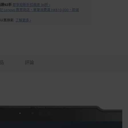
達92折
即享迎新折扣高達 94折 ›
 Lenovo 教育商店，單筆消費滿 HK$10,000，即減
備以舊換新
了解更多 ›
品
評論