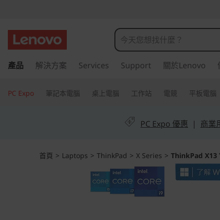
T
h
i
跳
產品
解決方案
Services
Support
關於Lenovo
至
n
主
k
要
PC Expo
筆記本電腦
桌上電腦
工作站
電競
平板電腦
內
P
容
PC Expo 優惠
|
商業用 
a
d
首頁
>
Laptops
>
ThinkPad
>
X Series
>
ThinkPad X13 Y
X
1