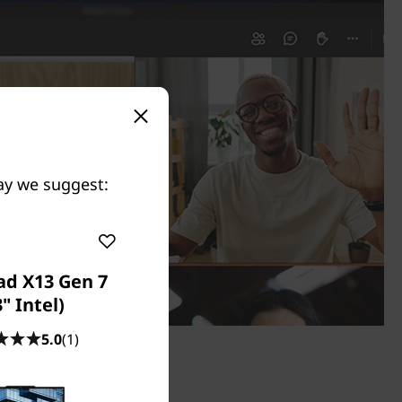
May we suggest:
ad X13 Gen 7
3" Intel)
5.0
(1)