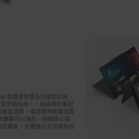
hinkPad 裝置享負盛名的強勁效能、
特色，旋即融合為一！無論用作筆記
寫檢查清單，還是選擇帳幕或直
度鉸鏈都可以讓您一瞬轉換心儀
圖及書寫，內置機泊手寫筆則效