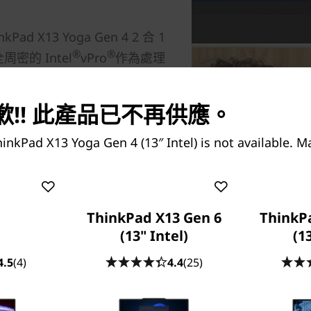
X13 Yoga Gen 4 2 合 1
®
®
的 Intel
vPro
作為處理
7 CPU；其流線型 13.3 吋顯示器
®
e
ris
X
顯示卡呈獻的繽紛視覺
!! 此產品已不再供應。
效，您可帶著筆記簿型電腦周遊
™ 認證足見裝置反應一致，可瞬
inkPad X13 Yoga Gen 4 (13″ Intel) is not available. 
，並支援智能視像會議功能，值
ThinkPad X13 Gen 6
ThinkP
(13" Intel)
(1
4.5
(4)
4.4
(25)