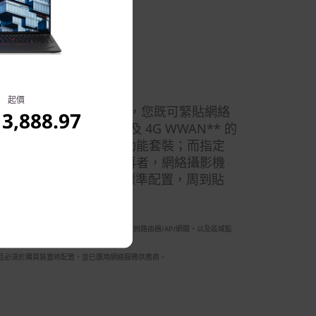
cted
起價
a Gen 4 2 合 1 筆記簿型電腦，您既可緊貼網絡
3,888.97
高達 WiFi 6E* 及 4G WWAN** 的
ield 強效硬件與軟件安全功能套裝；而指定
 安全核心防護的多一重保障。再者，網絡攝影機
識器開機系統均屬裝置標準配置，周到貼
用。運作情況取決於作業系統支援、支援 WiFi 6E 的路由器/AP/網關，以及區域監
異，且必須於購買裝置時配置，並已選用網絡服務供應商。