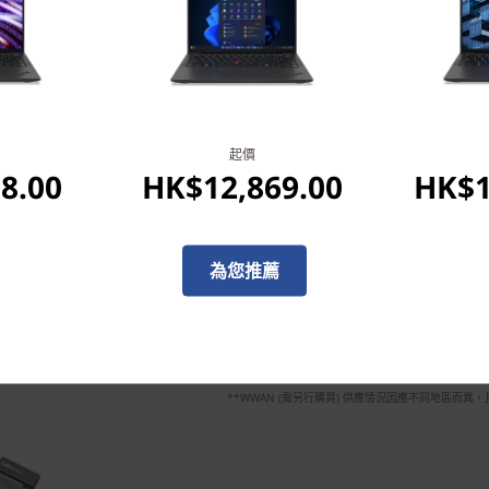
Stay connected & prote
起價
有了 ThinkPad X13 Yog
8.00
HK$12,869.00
HK$1
現況，亦能獲享全面防護—裝置可提供
連線選項，並配備 ThinkSh
型號更獲享 Microsoft
為您推薦
私隱防護鏡頭蓋與觸控指紋辨
心！
*WiFi 6E 須具備 Windows 11 專業版，方可使
管認證及頻譜分配
**WWAN (需另行購買) 供應情況因應不同地區而