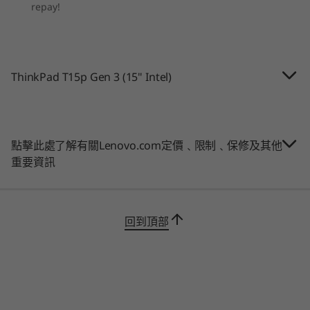
快速登入、連線能力和資料存取
repay!
作業系統
作業系統
Graphics
Up to Windows 11
Up to Win
9
-
Thunderbolt 4 / USB4™ 40Gbps / USB-C 3.2 Gen 2
ThinkPad T15p 行動工作站專為實現終極的行動
Pro
Pro & Ubu
NVIDIA® GeForce RTX™ 3050 (4GB VRAM)
Linux®
生產力而設計，具有重新設計的一鍵式電話會議按
鍵和選配的指紋辨識器，可實現快速、安全的登
Security
10
-
Optional: Smart card reader
ThinkPad T15p Gen 3 (15" Intel)
記憶體
記憶體
入。最高搭載 4TB PCIe Gen 4 SSD 儲存裝置，需
Discrete Trusted Platform Module (dTPM) 2.0
Up to 64GB DDR5
Up to 64G
®
要快速連線可使用 Intel
Thunderbolt™4 連接
Self-healing BIOS
LPDDR5X
11
-
Optional: Nano-SIM card
埠，以及選配的 WiFi 6E* 和 4G LTE WWAN** 技
(7500MT/s
Webcam privacy shutter
soldered 
術。
®
Kensington NanoSaver
Security Slot
點擊此處了解有關Lenovo.com定價﹑限制﹑保修及其他
(dual chan
Optional: Match-on-chip touch fingerprint reader
重要資訊
* 6GHz WiFi 6E 運作情況取決於作業系統支援、支援 WiFi 6E 的路
Optional: FHD hybrid infrared (IR) camera for facial
儲存裝置
儲存裝置
由器/AP/閘道，以及區域監管認證和頻譜分配。
recognition
Up to 2TB M.2
Up to 1TB
** 選配 WWAN 供應情況視地區而異，必須在購買時進行配置；這
PCIe Gen 4 x 4
PCIe Gen4
需要網路服務供應商來配合。
回到頂部
(2280)
Audio
Dolby Audio™
購物
購
Dual speakers
Camera