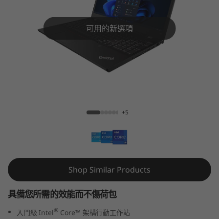
5
p
可用的新選項
G
e
n
ThinkPad T15p Gen 3 (Intel)
3
+5
(
1
5
Shop Similar Products
"
具備您所需的效能而不傷荷包
I
®
入門級 Intel
Core™ 架構行動工作站