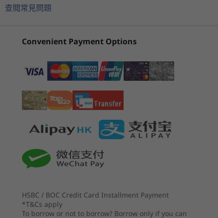
Gen 3 (Intel)
Gen 6 (14″
Gen 6 R
®
擇快速的 Intel
Core™ H 系列處理器，並可選配
®
查閱常見問題
Adobe color gamut,DisplayHDR™ 400, Dolby Vision
AMD)
AI
®
®
HDR, X-Rite Factory Color Display Calibration
獨立式 NVIDIA
GeForce
RTX™ 顯示卡和超高效
2
-
SD card reader
(82)
(47)
(6
15.6″ FHD (1920 x 1080) IPS touchscreen, antiglare, 300
能模式，可幫助您更快完成最嚴苛的任務。
Convenient Payment Options
nits, 45% sRGB
3
-
HDMI 2.0
15.6″ FHD (1920 x 1080) IPS, antiglare, 300 nits, 100%
sRGB
15.6″ FHD (1920 x 1080) IPS, antiglare, 300 nits, 45%
4
-
USB-A 3.2 Gen 1
NTSC
起價
起價
Memory
5
-
USB-A 3.2 Gen 1 (always on)
HK$10,298.0
HK$11,
Up to 64GB DDR5, 4800MHz
0
0
6
-
Ethernet (RJ45)
Battery
68WHr
處理器
處理器
Support for Rapid Charge
Up to AMD
Next-Gene
7
-
Kensington NanoSaver™ Security Slot
Ryzen™ AI Pro 7
AMD Ryzen
350
PRO 360
HSBC / BOC Credit Card Installment Payment
Storage
*T&Cs apply
8
-
Power connector
Up to 4TB PCIe Gen 4 SSD
To borrow or not to borrow? Borrow only if you can