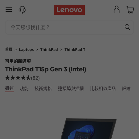
T
跳至主要內容
h
i
n
首頁
>
Laptops
>
ThinkPad
>
ThinkPad T
k
可用的新選項
ThinkPad T15p Gen 3 (Intel)
P
(82)
a
概述
功能
技術規格
連接埠與插槽
比較相似產品
評論
d
T
1