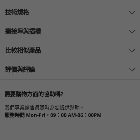
技術規格
連接埠與插槽
Processor
®
Up to Intel
Core™ i7-12800H H Series (6+8C, 20
比較相似產品
threads, 2.4GHz P-Core, Turbo 4.0GHz P-Core, 24MB)
3 Similiar products selected
評價與評論
Operating System
Up to Windows 11 Pro – Lenovo recommends
What specs do you want to compare?
Windows 11 Pro for business
需要購物方面的協助嗎?
Windows 11 Home
處理器
作業系統
記憶體
儲存裝置
顯示器
®
®
Ubuntu
Linux
(select models available via preload)
以實惠價格提供行動效能
我們專業銷售員隨時為您提供幫助。
®
®
Red Hat
Enterprise Linux
(certified)
服務時間
Mon-Fri，09：00 AM-06：00PM
您不用再被困在辦公桌前 — 現在您的工作站也不
目前正在瀏覽
Display
用了。ThinkPad T15p Gen 3 (15" Intel) 彌補了入
1
-
Headphone / mic combo
ThinkPad T15p
ThinkPad T14
ThinkPa
門級和高階行動工作站之間的價格/效能差距。選
15.6″ UHD (3840 x 2160) IPS, antiglare, 600 nits, 100%