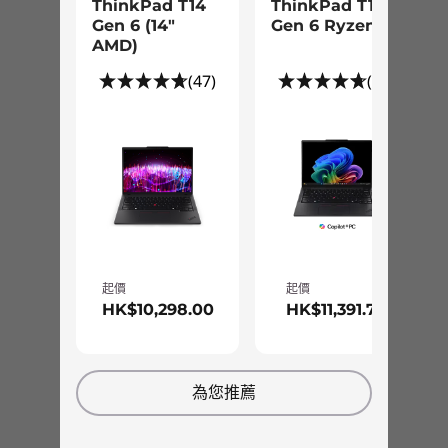
Optional: WWAN** FIBOCOM L860-GL 4G LTE CAT16
ThinkPad T14
ThinkPad T14s
with eSIM
Gen 6 (14″
Gen 6 Ryzen AI
AMD)
* 6GHz WiFi 6E operation is dependent on the support of the operating system,
(47)
(67)
routers/APs/gateways that support WiFi 6E, along with the regional regulatory
certifications and spectrum allocation.
** Optional WWAN availability varies by region and must be configured at time of
purchase; it requires a network service provider.
Ports/Slots
®
Intel
Thunderbolt™ 4
2 x USB-A 3.2 Gen 1 (1 x always on)
起價
起價
HDMI 2.0
HK$10,298.00
HK$11,391.70
Headphone / mic combo
Ethernet (RJ45)
由外而內極致安全
SD card reader
為您推薦
ThinkPad T15p 行動工作站配備 ThinkShield 硬體
Optional: smart card reader
和軟體安全性功能，包括用於加密資料的獨立信任
USB port transfer speeds are approximate and depend on many factors, such as
平台模組 (dTPM)。除了用於快速、安全登入的選
processing capability of host/peripheral devices, file attributes, system configuration