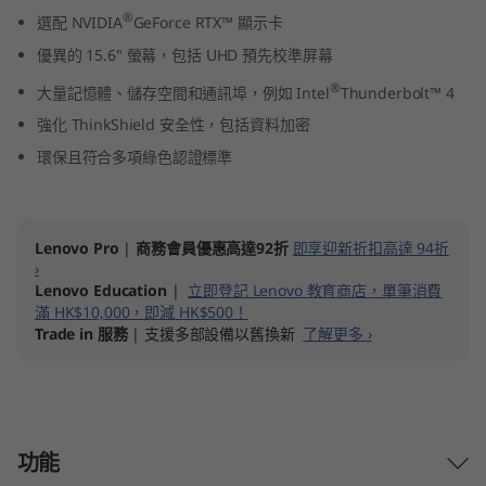
n
®
選配 NVIDIA
GeForce RTX™ 顯示卡
優異的 15.6" 螢幕，包括 UHD 預先校準屏幕
t
®
大量記憶體、儲存空間和通訊埠，例如 Intel
Thunderbolt™ 4
e
強化 ThinkShield 安全性，包括資料加密
環保且符合多項綠色認證標準
l
)
Lenovo Pro
|
商務會員優惠高達92折
即享迎新折扣高達 94折
›
Lenovo Education
|
立即登記 Lenovo 教育商店，單筆消費
滿 HK$10,000，即減 HK$500！
Trade in 服務
| 支援多部設備以舊換新
了解更多 ›
功能