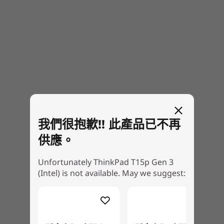
HD camera with privacy shutter
Explore All Laptops
Optional: Hybrid infrared (IR) camera with privacy
shutter
Dimensions (H x W x D)
21.2-24.2mm x 366.5mm x 250.0mm / 0.83-0.95″ x
14.43″ x 9.84″
Weight
Starting at 2.23kg / 4.91lbs
我們很抱歉!! 此產品已不再
讓您的作品栩栩如生
Color
供應。
提供四個 15.6″ 的防眩光顯示選項，體驗絢麗的色
Black
彩 — 從 FHD 到 UHD，均具有 DC 調光功能，可
Unfortunately ThinkPad T15p Gen 3
控制亮度並減輕螢幕閃爍。想要更多？ThinkPad
Connectivity
(Intel) is not available. May we suggest:
T15p Gen 3 行動工作站配備觸控螢幕、X-Rite 出
®
Intel
Wi-Fi 6E* AX211 (2x2ax) (requires Windows 11
廠色彩校準和 100% Adobe 色域，讓您的作品真
OS)
正栩栩如生。
Bluetooth™ 5.2