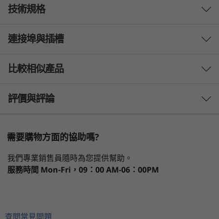
技術規格
外型輕巧，效能與行動力毋庸置疑
縱然如斯輕盈纖薄，ThinkPad T14s Gen 3 (14 吋
連接埠與插槽
AMD) 依舊效能強勢，可讓您隨時隨地盡情工作，
處理器
自在隨心—這款商務用筆記簿型電腦建構於高效能
最高搭載 AMD Ryzen™ 7 PRO 處理器
AMD 處理器 (最高搭載 Ryzen™ 7 PRO) 與 AMD
比較相似產品
Radeon™ 顯示卡的基礎上，附設容量充裕的新世
作業系統
代記憶體及儲存裝置，應對任何工作均游刃有餘，
3 Similiar products selected
評價與評論
最高搭載 Windows 11 專業版
且僅重 1.29 公斤 / 2.84 磅，足以伴您隨行，遊歷
四海！
顯示器
What specs do you want to compare?
需要購物方面的協助嗎?
14 吋 WUXGA IPS (1920 x 1200) 防反光顯示器；300 nit；
1
-
智能讀卡機 (需另行購買)
處理器
作業系統
記憶體
儲存裝置
顯示器
45% NTSC
我們專業銷售員隨時為您提供幫助。
14 吋 WUXGA IPS (1920 x 1200) 防反光觸控屏幕顯示器；
服務時間
Mon-Fri，09：00 AM-06：00PM
300 nit；45% NTSC
2
-
USB 3.2 Gen 1
14 吋 WUXGA IPS (1920 x 1200) 防反光低耗電顯示器；
目前正在瀏覽
®
400 nit；100% sRGB；通過 Eyesafe
低藍光認證
ThinkPad T14s
ThinkPad T14
ThinkPa
3
-
Kensington Nano 安全鎖插槽™
14 吋 2.2K IPS (2240 x 1400) 防反光顯示器；300 nit；
Gen 3 (AMD)
Gen 6 (14″
Gen 6 R
查閱常見問題