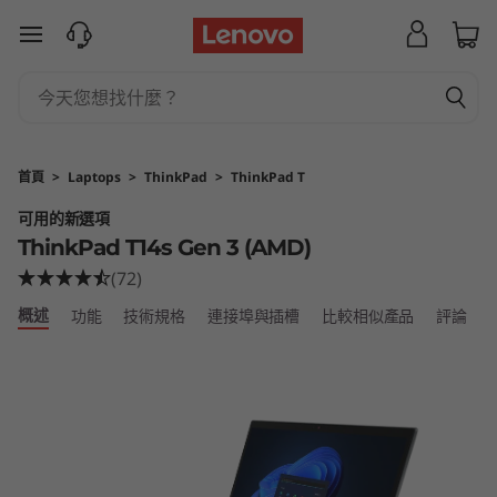
T
跳至主要內容
h
i
n
首頁
>
Laptops
>
ThinkPad
>
ThinkPad T
k
可用的新選項
ThinkPad T14s Gen 3 (AMD)
P
(72)
a
概述
功能
技術規格
連接埠與插槽
比較相似產品
評論
d
T
1