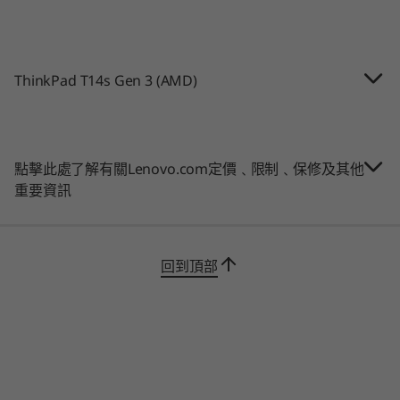
Up to Windows 11
Up to Windows 11
Up to Win
長達 16.5 小時* (MM18；播放影片)
Pro
Pro
Pro & Ubu
RapidCharge 支援
Linux®
57Wh
ThinkPad T14s Gen 3 (AMD)
記憶體
記憶體
記憶體
*所述的一切電池續航力數據皆為約數，以採用 Windows 11 最新更新版連續播放 1080p 本機影片 (亮度設為 150
Up to 32GB
Up to 64GB DDR5
Up to 64G
nit、音量設為預設水平) 的結果為準。實際電池續航力或有不同，取決於多項因素，包括產品配置與使用情況、軟件使
LPDDR5
LPDDR5X
(7500MT/s
用情況、無線功能、電力管理設定及屏幕亮度等。電池容量上限將隨時日及用量退減。
soldered 
點擊此處了解有關Lenovo.com定價﹑限制﹑保修及其他
(dual chan
鏡頭
重要資訊
高清 RGB 鏡頭連網絡攝影機私隱防護鏡頭蓋
儲存裝置
儲存裝置
儲存裝置
全高清 RGB 鏡頭連網絡攝影機私隱防護鏡頭蓋
Up to 2TB PCIe
Up to 2TB M.2
Up to 1TB
全高清 + 紅外線鏡頭連私隱防護鏡頭蓋
SSD Gen 4
PCIe Gen 4 x 4
PCIe Gen4
回到頂部
(2280)
連線功能
®
購物
購
Qualcomm
WiFi 6E*
5G sub-6 連 eSIM
4G/LTE (CAT16) 連 eSim
4G/LTE (CAT4)
Explore All Laptops