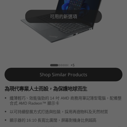
4
s
可用的新選項
G
e
n
ThinkPad T14s Gen 3 (AMD)
3
+5
(
Shop Similar Products
A
為現代專業人士而設，為保護地球而生
M
纖薄輕巧、效能強勁的 14 吋 AMD 商務用筆記簿型電腦，配備整
合式 AMD Radeon™ 顯示卡
D
以可持續發展方式打造與包裝，採用再造物料及天然材質
)
顯示器的 16:10 長寬比廣闊，屏幕對機身比例超高