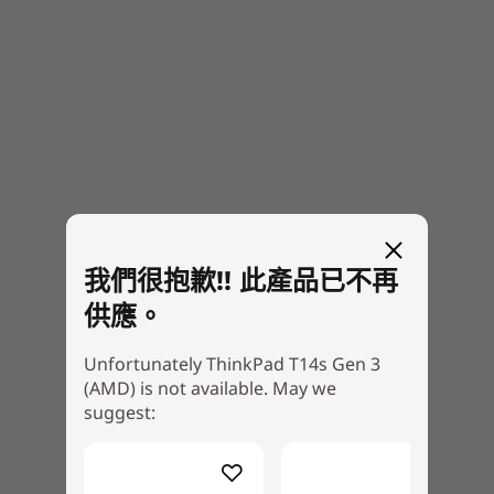
重量
重量由 1.29 公斤 / 2.84 磅起
尺寸 (高 x 寬 x 深)
更明智、更安全，遠勝目前
317.5 毫米 x 226.9 毫米 x 16.6 毫米 / 12.50 吋 x 8.93 吋 x
為保障您的資料，這款商務用筆記簿型電腦配備整
0.65 吋
合式觸控指紋辨識器開機功能及加強版 Microsoft
鍵盤
晶片至雲端安全技術，另設 ThinkShield 全面服務
組合，提供端對端防護，當中包括進階資料加密系
背光式
統；再加上 PrivacyGuard 顯示器，窺探屏幕的視
TrackPoint
線現將全然阻截！
TrackPad
我們很抱歉!! 此產品已不再
供應。
連接埠 / 插槽
2 個 USB-C 3.2 Gen 2
Unfortunately ThinkPad T14s Gen 3
2 個 USB-A 3.2 Gen 1
(AMD) is not available. May we
HDMI 2.0b
suggest:
耳機 / 咪高峰複合埠
USB 連接埠傳輸速度僅為約數，取決於多項因素，包括主機/周邊裝置的處理效能、檔案屬性、系統配置及作業環境。