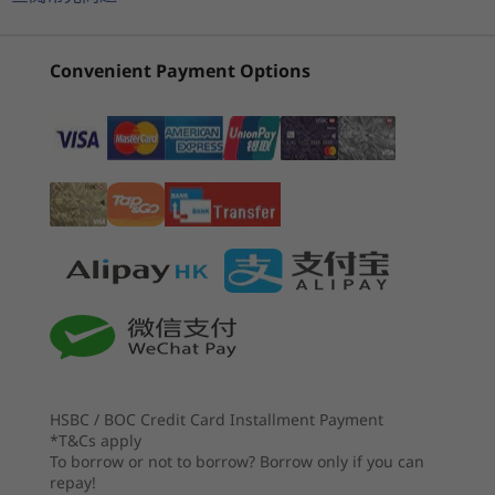
AMD)
AI
®
100% sRGB；通過 Eyesafe
低藍光認證
14 吋 2.8K OLED IPS (2880 x 1800) 顯示器；AGARAS (防
4
-
Thunderbolt™ 4
(72)
(47)
(6
反光、防反射、防靜電)；400 nit；100% DCI-P3；
Convenient Payment Options
®
DisplayHDR™ True Black 500；Dolby
Vision™；通過
5
-
HDMI 2.0b
®
Eyesafe
低藍光認證
全部顯示器的長寬比均為 16:10；最多支援 4 面獨立顯示器或 3 面顯示
6
-
USB 3.2 Gen 1
器連筆記簿型電腦屏幕。
觀之悅目，聽之悅耳
起價
起價
記憶體
ThinkPad T14s Gen 3 備有眾多另購顯示器選項，
HK$10,298.0
HK$11,
7
-
耳機 / 咪高峰複合埠
當中最高搭載 2.8K OLED 連 Dolby Vision™ 型
最高搭載 32GB LPDDR5 4800Mhz；雙頻；焊接
0
0
®
號，並採用 Eyesafe
認證低藍光技術；各顯示器
儲存裝置
的長寬比廣達 16:10，拓展垂直屏幕空間。另一方
處理器
處理器
處理器
面，這款筆記簿型電腦亦配備超卓 Dolby Audio™
最高搭載 2TB PCIe SSD Gen 4
Up to AMD
Up to AMD
Next-Gene
®
喇叭系統連 Dolby Voice
AI 降噪技術，另加全高
Ryzen™ 7 PRO
Ryzen™ AI Pro 7
AMD Ryzen
顯示卡
清 + 紅外線網絡攝影機可供選購。
350
PRO 360
HSBC / BOC Credit Card Installment Payment
整合式 AMD Radeon™ 600M 顯示卡
*T&Cs apply
To borrow or not to borrow? Borrow only if you can
repay!
電池
作業系統
作業系統
作業系統