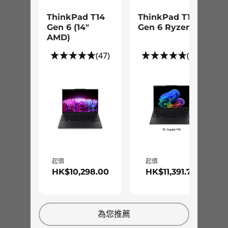
實際速度或有不同，並可能低於預期。
ThinkPad T14
ThinkPad T14s
支援擴充基座
Gen 6 (14″
Gen 6 Ryzen AI
AMD)
ThinkPad USB-C Dock
(47)
(67)
顏色
風暴灰
雷霆黑
結構以地球福祉為重
變壓器
ThinkPad T14s Gen 3 促進生產力與創造力的功能
最高搭載 Type-C 65W
固然出眾，更難得的是其設計心繫地球，以塑膠及
支援 Rapid Charge
天然材質等回收再利用原料 (PCC) 打造，應用範疇
涵蓋喇叭音箱、電池隔層及 PC 變壓器。此外，裝
起價
起價
可持續發展特色
置包裝物料取自可持續發展叢林，配搭 PCC 再造
HK$10,298.00
HK$11,391.70
喇叭音箱採用 97% 回收再利用原料 (PCC) 再造塑膠製成
襯墊，充分體現環保意識！
53.5Wh 電池採用 97% PCC 再造塑膠打造
65W AC 變壓器採用 95% PCC 再造塑膠製成
上述各項均屬 Lenovo 使命之一，銳意助力地球進一步持續發展。
為您推薦
低温焊接
如欲了解詳情，
請按此處
>/=90% PCC 及/或取自可持續發展叢林的包裝*