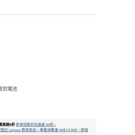
換密封電池
惠高達8折
即享迎新折扣高達 94折 ›
登記 Lenovo 教育商店，單筆消費滿 HK$10,000，即減