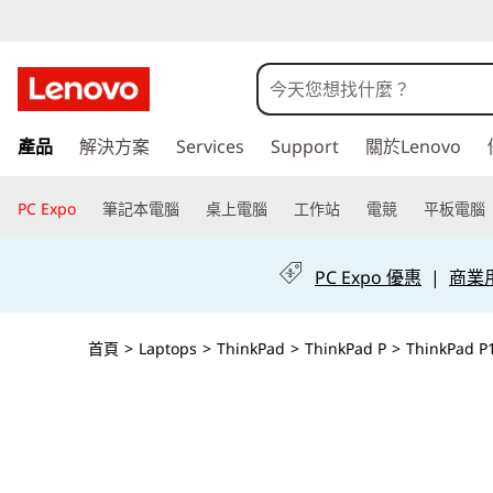
跳
產品
解決方案
Services
Support
關於Lenovo
至
主
要
PC Expo
筆記本電腦
桌上電腦
工作站
電競
平板電腦
內
容
PC Expo 優惠
|
商業用 
首頁
>
Laptops
>
ThinkPad
>
ThinkPad P
>
ThinkPad P1