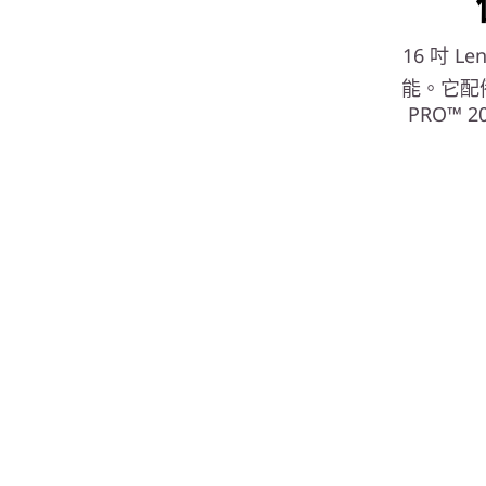
16 吋 L
能。它配備 
PRO™ 