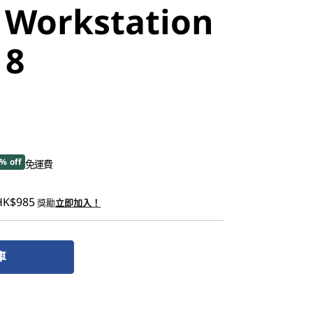
 Workstation
 8
% off
免運費
HK$985
獎勵
立即加入！
車