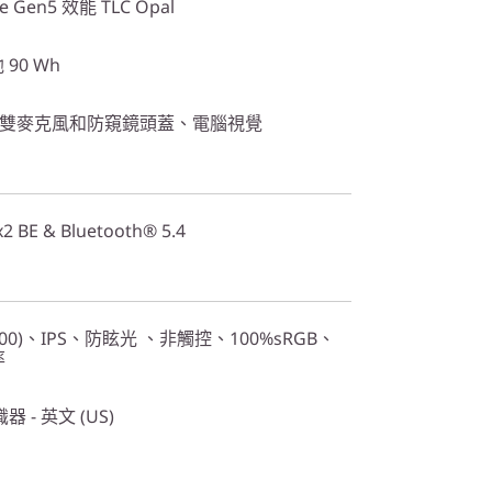
Ie Gen5 效能 TLC Opal
 90 Wh
線配備雙麥克風和防窺鏡頭蓋、電腦視覺
2x2 BE & Bluetooth® 5.4
x 1200)、IPS、防眩光 、非觸控、100%sRGB、
率
- 英文 (US)