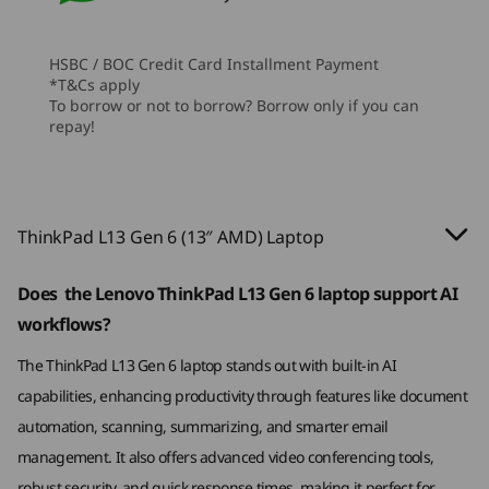
展示的配件需另行購買。
音效
Pro
Pro
Pro
Dolby Audio™
HSBC / BOC Credit Card Installment Payment
Elevoc Voice
記憶體
記憶體
記憶體
*T&Cs apply
2 x 近場麥克風
Up to 32GB
Up to 64GB DDR5
Up to 32G
To borrow or not to borrow? Borrow only if you can
LPDDR5x
5600 MT/s
LPDDR5X,
雙喇叭
repay!
(7500MT/s)
soldered
攝影機
5MP RGB 及紅外線 (IR) 攝影機，配備網絡攝影機私隱快門
儲存裝置
儲存裝置
儲存裝置
HD 720p RGB 網絡攝影機，配備私隱快門
Up to 1TB PCle
Up to 2TB PCIe
Up to 1TB 
ThinkPad L13 Gen 6 (13″ AMD) Laptop
Gen4 SSD (2242)
Gen4x4 SSD
Gen4 x 4 
(2242)
規格可能因地區/型號而異。
Does the Lenovo ThinkPad L13 Gen 6 laptop support AI
滑鼠需另行購買。
workflows?
購物
購
無間斷生產力
連接性
The ThinkPad L13 Gen 6 laptop stands out with built-in AI
隨時隨地工作的最佳夥伴
capabilities, enhancing productivity through features like document
連接埠/插槽
這款精巧筆記型電腦非常適合在桌上、會
Explore All Laptops
automation, scanning, summarizing, and smarter email
®
®
2 x USB-C
(USB4
40Gbps) 支援電源傳輸 3.0 及
Thin
議室或現場實地之間無縫切換，無論身處
management. It also offers advanced video conferencing tools,
DisplayPort 2.1
學生
何地都能確保無間斷的生產力。 靈活。 可
robust security, and quick response times, making it perfect for