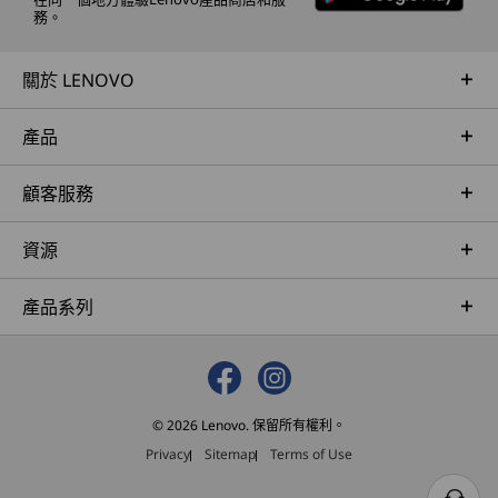
務。
電源鍵、音量加/減、Insert、Enter、Fn、F & J 鍵上的觸
值得企業信賴的耐用性
控標記
關於 LENOVO
ThinkPad TrackPoint 鍵盤（1.5 毫米鍵距）
採用美國國防部 MIL-STD-810H，平衡 ThinkPad
TrackPad 配備 3 個按鈕 (115 毫米 x 61 毫米 / 4.53 吋 x
筆記本電腦的可靠性和耐用性。符合甚或超越 12
產品
2.40 吋)
項標準、26 項程序和超過 200 項質量檢測，確保
這些裝置能在極端條件下運作，包括北極荒野、沙
顏色
顧客服務
漠沙塵暴、極端温度、壓力及震動等嚴苛變數。
日食黑
資源
規格可能因地區/型號而異。
產品系列
可持續性
材料
© 2026 Lenovo. 保留所有權利。
頂蓋採用 50% 回收鋁金屬（A 面）
Privacy
Sitemap
Terms of Use
螢幕（B 面）周圍採用 50% 消費後物料 (PCC) 回收塑膠
鍵盤邊框（C 面）採用 50% 玻璃纖維 (GF) 及聚碳酸酯 (PC)