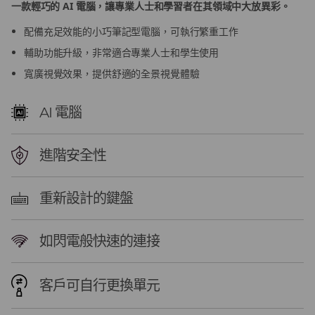
一款輕巧的 AI 電腦，讓專業人士和學習者在其領域中大放異彩。
D
配備充足效能的小巧筆記型電腦，可執行繁重工作
)
輔助功能升級，非常適合專業人士和學生使用
L
寬廣視覺效果，提供舒適的全景視覺體驗
a
AI 電腦
p
進階安全性
t
o
重新設計的鍵盤
p
如閃電般快速的連接
客戶可自行更換單元