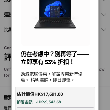
專為便攜性及特定用途而設
精巧設計，卓越性能
連接埠與插槽
效能
ThinkPad L13 Gen 6 筆記型電腦設計纖巧，讓你
處理器
比較相似產品
可以輕鬆攜帶。 無論你正在教學、旅行或遙距工
最高搭載 AMD Ryzen™ PRO 7 250H 處理器
作，這款高效能電腦都能滿足你的需求。 此外，
這款裝置可加速處理繁重工作，高效處理最具挑戰
3 Similiar products selected
作業系統
性的工作。
Content Unavailable
Windows 11 專業版 — Lenovo 推薦商務用 Windows 11
仍在考慮中？別再等了——
評論
What specs do you want to compare?
專業版
立即享有 53% 折扣！
Windows 11 家用版
Unfortunately, we don’t have any information to show
處理器
作業系統
記憶體
儲存裝置
顯示器
®
Ubuntu Linux
勁減電腦優惠，解鎖專屬新年優
for this section
惠。 精明選購，即日即慳。
神經網絡處理器 (NPU)
1
-
2 x USB-C® (USB4® 40Gbps) 支援電源傳輸 3.0 及
目前正在瀏覽
高達每秒 16 兆次運算 (TOPS) AI 效能
DisplayPort 2.1
估計價值
HK$17,691.00
ThinkPad L13
ThinkPad L14
ThinkPa
需要購物方面的協助嗎?
Gen 6 (13″
Gen 6 (14″
2-in-1 Ge
節省金額
-HK$9,542.68
Only for the models with AMD Ryzen 7 PRO 250 processor.
2
-
USB-A (USB 5Gbps)，隨插即用
AMD) Laptop
AMD)
(13″ AMD
自動執行簡單任務
我們專業銷售員隨時為您提供幫助。