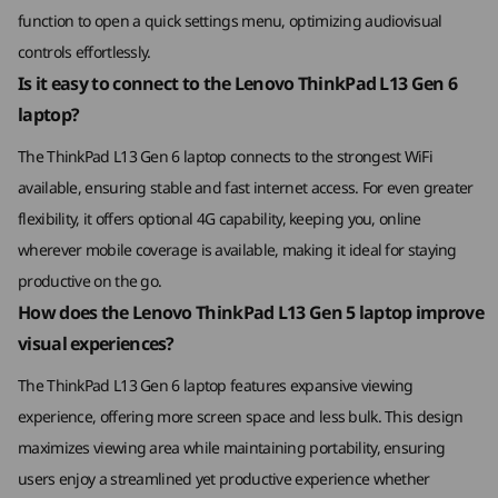
*WiFi 7 需要 Windows 11 作業系統，以及獨立的 WiFi 7 路由器和/或其他網絡裝置，以滿足
function to open a quick settings menu, optimizing audiovisual
WiFi 7 的全部要求。它向後兼容舊版 WiFi 標準，僅適用於支援 WiFi 7 的國家/地區。
controls effortlessly.
** 6GHz WiFi 6E 運作情況取決於作業系統支援、支援 WiFi 6E 的路由器/AP/網關，以及區域
Is it easy to connect to the Lenovo ThinkPad L13 Gen 6
監管認證及頻譜分配。
laptop?
***WWAN (需另行購買) 供應情況因應不同地區而異，且必須在購買時進行配置，並已選用網
The ThinkPad L13 Gen 6 laptop connects to the strongest WiFi
絡服務供應商。
available, ensuring stable and fast internet access. For even greater
支援的對接
flexibility, it offers optional 4G capability, keeping you, online
Thunderbolt™ 4 擴充基座
wherever mobile coverage is available, making it ideal for staying
®
USB-C
擴充基座
productive on the go.
效能。 多功能性。 安全性。
How does the Lenovo ThinkPad L13 Gen 5 laptop improve
規格可能因地區/型號而異。
領先一步，突破界限
visual experiences?
The ThinkPad L13 Gen 6 laptop features expansive viewing
設計
experience, offering more screen space and less bulk. This design
螢幕
maximizes viewing area while maintaining portability, ensuring
users enjoy a streamlined yet productive experience whether
13.3 吋 WUXGA (1920 x 1200) IPS、16:10 長寬比、