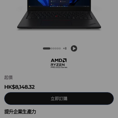
3
G
e
n
6
ThinkPad L13 Gen 6 (13″ AMD) Laptop
+8
(
1
3
起價
HK$8,148.32
″
立即訂購
A
M
提升企業生產力