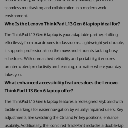
2 x USB-A（USB 5Gbps）1 個隨插即用
途。 
靠。 隨時為在路上的專業人士做好準備。
®
seamless multitasking and collaboration in a modern work
HDMI
2.1（支援解像度高達 4K 每秒 60Hz）
日常
耳機/麥克風組合
environment.
習或
另購選項：Nano SIM 插槽
Who Is the Lenovo ThinkPad L13 Gen 6 laptop ideal for?
The ThinkPad L13 Gen 6 laptop is your adaptable partner, shifting
選購項目：智能讀卡器
effortlessly from boardrooms to classrooms. Lightweight yet durable,
全新升級版鍵盤
it supports professionals on the move and students tackling busy
USB 連接埠的傳輸速度為近似值，取決於許多因素，例如主機/外部裝置的處理能力、檔案屬
schedules. With unmatched reliability and portability, it ensures
性、系統組態和作業環境；實際速度會有所不同並可能會低於預期。
提升無障礙使用與導航能
uninterrupted productivity and learning, no matter where your day
無線
力
takes you.
®
WiFi 7* MediaTek
What enhanced accessibility features does the Lenovo
WiFi 6E**
重新設計的鍵盤，其常用按鍵上設有觸感標記，讓
ThinkPad L13 Gen 6 laptop offer?
4G LTE CAT 6***
視障人士更容易正確識別按鍵。 我們還交換了
另購選項：NFC
The ThinkPad L13 Gen 6 laptop features a redesigned keyboard with
「Ctrl」鍵和「Fn」鍵。 此外，你仍可使用經典紅
色 TrackPoint 導航，只需輕按兩下即可啟動可自
tactile markings for easier navigation by visually impaired users. Key
®
訂的快速設定功能表，以最佳化視聽設定。
最高搭載 Bluetooth
5.4
adjustments, like switching the Ctrl and Fn key positions, enhance
usability. Additionally, the iconic red TrackPoint includes a double-tap