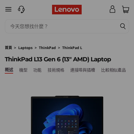
T
跳至主要內容
h
i
n
首頁
>
Laptops
>
ThinkPad
>
ThinkPad L
k
ThinkPad L13 Gen 6 (13″ AMD) Laptop
P
概述
機型
功能
技術規格
連接埠與插槽
比較相似產品
a
d
L
1