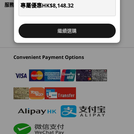
Laptop
圖像
服務時間
Mon-Fri，09：00 AM-06：00PM
專屬優惠
HK$8,148.32
透過 AI 個人電腦提升你
3
-
耳機/麥克風組合
整合式 AMD Radeon™
(12)
的工作效率
記憶體
聯繫客服！
繼續選購
4
-
可選購的智能卡讀卡器
最高搭載 32GB LPDDR5x，焊接式，7500 MT/s
這款 AI 電腦可執行一系列高效工作。盡情享受強
(6400Mhz)
化的視像會議及協作工具、強大安全性、文件自動
5
-
另購選項：nano SIM 插槽
化功能（包括進行掃瞄及摘要）、電郵管理及日程
Convenient Payment Options
Installed memory is actually LPDDR5x-8533 but runs as LPDDR5x-7500 due to platform
安排。 此外，其反應時間迅速，是多工處理的理
起價
起價
起價
limitation.
想選擇。
HK$8,148.32
HK$8,242.96
HK$8,9
6
-
USB-A (USB 5Gbps)
儲存空間
最高搭載 1TB PCle Gen 4 高效能 SSD (2242)
7
-
HDMI® 2.1（支援解像度高達 4K 每秒 60Hz）
處理器
處理器
處理器
電池
Up to AMD
Up to AMD
Up to AMD
Ryzen™ PRO 7
Ryzen™ 7 PRO 250
Ryzen™ PR
8
-
Kensington Nano Security Slot™
54Whr 電池，客戶可更換單元 (CRU)
250H processor
250, 200 S
41Whr 電池，CRU
65Ｗ 或更高功率的變壓器快速充電 (60 分鐘 = 80% 容量)
作業系統
作業系統
作業系統
Up to Windows 11
Up to Windows 11
Up to Win