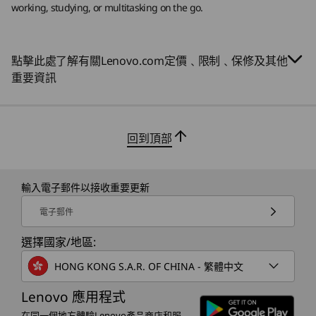
®
working, studying, or multitasking on the go.
400nit、防眩光、60Hz、100% sRGB、TÜV Eyesafe
認
證、觸控螢幕
13.3 吋 WUXGA (1920 x 1200) IPS、16:10 長寬比、
點擊此處了解有關Lenovo.com定價﹑限制﹑保修及其他
400nit、防眩光、60Hz、45% NTSC、3M 雙亮度增強膜
重要資訊
(DBEF5)
尺寸（高：從前到後 x 寬 x 深）
12 毫米 – 15.7 毫米 x 299 毫米 x 215 毫米 / 0.47 吋 – 0.61
回到頂部
吋 x 11.77 吋 x 8.46 吋
先進 AMD 技術
重量
這款 ThinkPad 筆記型電腦配備 AMD
這款
輸入電子郵件以接收重要更新
Ryzen™ PRO 200 系列處理器，在簡化日
(CR
起始重量為 1.21 公斤 / 2.66 磅
常工作的同時，提供 AI 驅動的智能體驗。
換單元
電子郵件
從多工處理到探索 AI 功能，這款筆記型電
過其
鍵盤
選擇國家/地區:
腦讓你在每項活動中都能獨佔鰲頭。
援服
雙功能 TrackPoint：導航光標或雙按以開啟 TrackPoint 快
HONG KONG S.A.R. OF CHINA - 繁體中文
速目錄
選購項目：白色 LED 背光
Lenovo 應用程式
防濺水
MIL-SPEC 級耐用性
在同一個地方體驗Lenovo產品商店和服