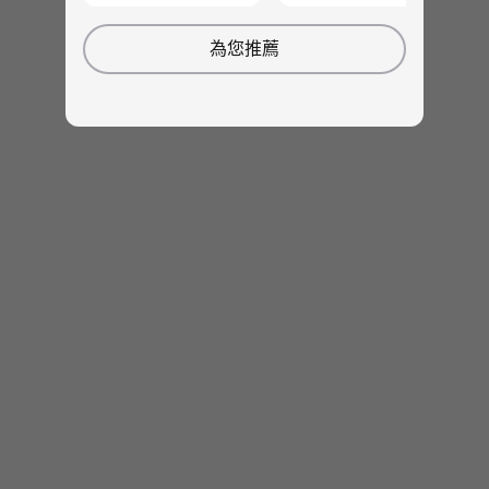
What’s in the Box
台 ThinkPad 創造了可靠性和耐用性的平衡。
ThinkPad E15 Gen (15″ Intel)
為您推薦
ThinkPad E15 Gen 4 商務筆電經過 12 項嚴格標準
Type-C 65W AC adapter
和 200 多項品質檢查的測試，即使是北極荒野或沙
Quick Start Guide
漠沙塵暴這般最惡劣的條件，也能正常運作。
Specifications may vary depending upon region/model.
相關規格可能因應不同地區/型號而異。