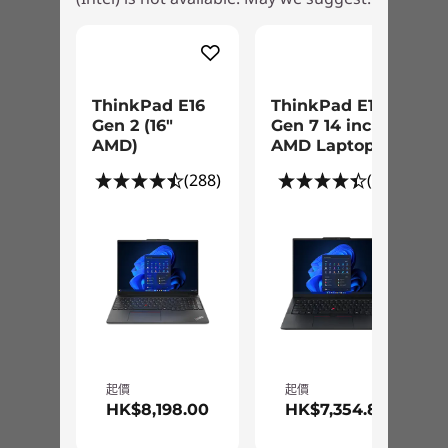
Thunderbolt 4 / USB4™ 40Gbps / USB-C 3.2 Gen 2
(supports data transfer, Power Delivery 3.0, and
DisplayPort™ 1.4)
HDMI 2.0
Ethernet (RJ45)
ThinkPad E16
ThinkPad E14
Headphone mic/combo
Gen 2 (16″
Gen 7 14 inch
AMD)
AMD Laptop
USB port transfer speeds are approximate and depend on many factors, such as
processing capability of host/peripheral devices, file attributes, system configuration
(288)
(67)
and operating environments; actual speeds will vary and may be less than expected.
Green Certifications
®
EPEAT
Gold
®
ENERGY STAR
8.0
ErP Lot 3
TCO 9.0
RoHS
起價
起價
®
為日常生活而設計
Eyesafe
low blue-light certified
HK$8,198.00
HK$7,354.88
我們採用美國國防部的 MIL-STD 810H 標準為每一