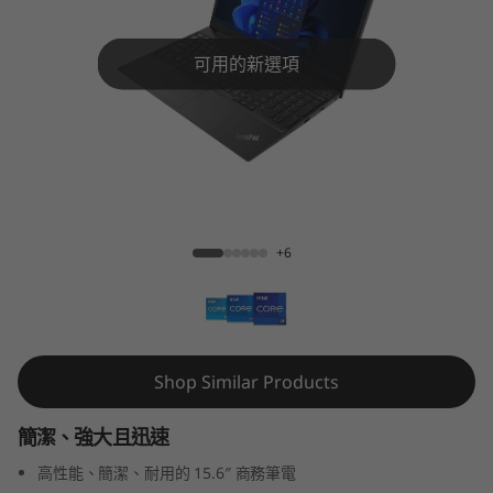
5
G
可用的新選項
e
n
4
ThinkPad E15 Gen 4 (Intel)
(
+6
1
5
″
Shop Similar Products
I
簡潔、強大且迅速
n
高性能、簡潔、耐用的 15.6″ 商務筆電