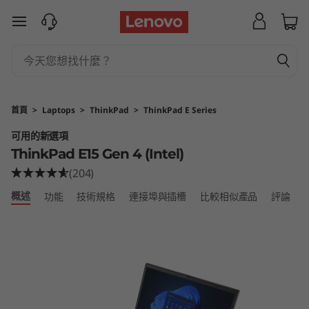
T
跳至主要內容
h
i
n
首頁
>
Laptops
>
ThinkPad
>
ThinkPad E Series
k
可用的新選項
ThinkPad E15 Gen 4 (Intel)
P
(204)
a
概述
功能
技術規格
連接埠與插槽
比較相似產品
評論
d
E
1