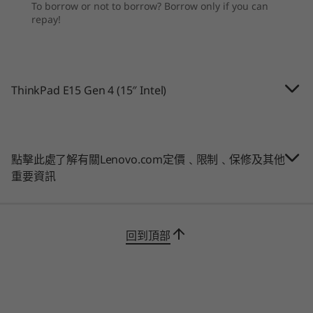
To borrow or not to borrow? Borrow only if you can
*All battery life claims are approximate and based on results using the MobileMark®
repay!
作業系統
作業系統
2018 and JEITA 2.0 battery-life benchmark tests. Actual battery life will vary and
Up to Windows 11
Up to Windows 11
100% 便攜，100% 實用
depends on many factors such as product configuration and usage, software use,
Pro
Pro
wireless functionality, power management settings, and screen brightness. The
ThinkPad E15 Gen 4 僅重 1.78 公斤（3.92 磅），
maximum capacity of the battery will decrease with time and use.
記憶體
記憶體
可隨身攜帶。除了額外耐用的鋁製上蓋外，您也可
ThinkPad E15 Gen 4 (15″ Intel)
Up to 40GB DDR4,
Up to 64GB DDR5
以選配 Versa Tray 配備 Bluetooth®耳機，可放置
Camera
3200MHz
耳機並充電，隨時為您的下一次通話做好準備。此
720p HD camera
外，雙麥克風和環境降噪技術可強化每次虛擬會議
Optional: 1080p FHD camera
的體驗。
點擊此處了解有關Lenovo.com定價﹑限制﹑保修及其他
儲存裝置
Optional: 1080p FHD Hybrid IR camera
重要資訊
Up to 1TB M.2
PCIe Gen 4 x 4
Connectivity
SSD
Up to WiFi 6E*
回到頂部
購物
購
*WiFi 6E requires Windows 11 Pro. Operation is dependent on the support of the
operating system, routers/APs/gateways that support WiFi 6E, along with the regional
regulatory certifications and spectrum allocation.
Explore All Laptops