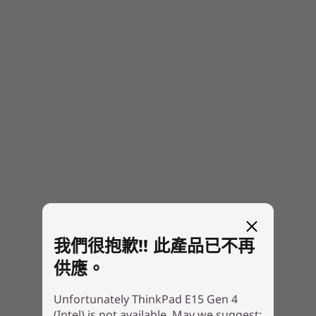
使用簡單，但非常安全
Dimensions (H x W x D)
Starting at 18.9mm x 365mm x 240mm x / 0.74″ x
ThinkPad E15 Gen 4 筆電只要微笑或使用指紋，
14.37″ x 9.44″
就能快速、安全地登入。只需看向選配的 FHD 混
合式紅外線攝影機或輕按電源按鈕上的選配整合式
Color & Finish
指紋辨識器，即可開始使用。還有獨立信任平台模
Black
組 (dTPM) 2.0，這是一種安全晶片，用於加密您
Mineral Metallic
的密碼和其他敏感資料。
Anodized Aluminum, top and bottom covers
Polycarbonate plastic, bottom cover
Keyboard
Full-sized, backlight
VoIP Hot Keys*
*Requires Skype for Business account, not pre-installed
我們很抱歉!! 此產品已不再
Ports/Slots
供應。
USB 2.0
Unfortunately ThinkPad E15 Gen 4
USB A 3.2 Gen 1
(Intel) is not available. May we suggest: