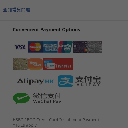
®
代 Intel
Core™i7 處理器與高達 40GB 的記憶體，
touchscreen
Gen 4 (Intel)
Gen 2 (16″
Gen 7 14
可以快速處理最繁重的工作負載。它也具有 WiFi
15.6″ FHD (1920 x 1080) IPS, 300 nits, 100% RGB
查閱常見問題
AMD)
AMD La
6E* 連線選項，讓您無論身在何處都能更快上網。
15.6″ FHD (1920 x 1080) IPS, 300 nits, 45% NTSC
2
-
Ethernet (RJ45)
(204)
(288)
(6
15.6″ FHD (1920 x 1080) TN, 250 nits, 45% NTSC
*WiFi 6E 需要 Windows 11 專業版。運作情況取決於作業系統支援、支援 WiFi
Convenient Payment Options
6E 的路由器/AP/閘道，以及區域監管認證和頻譜分配。
3
-
Kensington Security Slot™
Memory
Up to 40GB DDR4, 3200MHz (on board + single
SoDIMM)
4
-
Thunderbolt 4 / USB4™ 40Gbps / USB-C 3.2 Gen 2
Storage
起價
起價
Up to 1TB M.2 PCIe Gen 4 SSD (supports dual SSD)
5
-
USB 3.2 Gen 1 (Always on)
HK$8,198.00
HK$7,3
Battery
6
-
HDMI 2.0
45Whr: Up to 9.2 hours (MM18), up to 12.1 hours (JEITA
處理器
處理器
Up to 12th Gen
Up to AMD
2.0)*
Intel® Core™ i7
Ryzen™ 7 7000
57Whr: Up to 15 hours (MM18), up to 21 hours (JEITA
7
-
Headphone / mic combo
Series (U & HS)
2.0)*
HSBC / BOC Credit Card Installment Payment
Supports Rapid Charge (up to 80% in 60 minutes) with
*T&Cs apply
65W AC