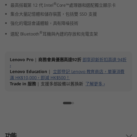
®
最高搭載第 12 代 Intel
Core™處理器和選配獨立顯示卡
t
集合大量記憶體和儲存裝置，包括雙 SSD 支援
e
強化的電話會議體驗，具有降噪技術
l
®
選配 Bluetooth
耳機與內建的存放和充電支架
)
Lenovo Pro
|
商務會員優惠高達92折
即享迎新折扣高達 94折
›
Lenovo Education
|
立即登記 Lenovo 教育商店，單筆消費
滿 HK$10,000，即減 HK$500！
Trade in 服務
| 支援多部設備以舊換新
了解更多 ›
功能