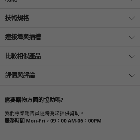
技術規格
連接埠與插槽
Processor
®
Up to 12th Gen Intel
Core™ i7
比較相似產品
Operating System
3 Similiar products selected
評價與評論
Up to Windows 11 Pro
What specs do you want to compare?
Graphics
需要購物方面的協助嗎?
®
Integrated Intel
UHD graphics on UMA
處理器
作業系統
記憶體
儲存裝置
顯示器
®
®
Optional: NVIDIA
GeForce
MX 550
讓辛苦的工作變得輕鬆
我們專業銷售員隨時為您提供幫助。
服務時間
Mon-Fri，09：00 AM-06：00PM
ThinkPad E15 Gen 4 筆電將耐用性與效能相結
Display
目前正在瀏覽
合，讓您可以隨時隨地完成工作。最高搭載第 12
15.6″ FHD (1920 x 1080) IPS, 300 nits, 45% NTSC,
1
-
USB 2.0
ThinkPad E15
ThinkPad E16
ThinkPa