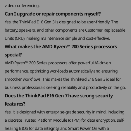
乙太網絡 (RJ45)；
video conferencing.
®
HDMI
2.1（支援解像度高達 4K@60Hz）；
Can I upgrade or repair components myself?
耳機/麥克風組合
Yes, the ThinkPad E16 Gen 3 is designed to be user-friendly. The
battery, speakers, and other components are Customer Replaceable
USB 連接埠傳輸速度僅為約數，取決於多項因素，包括主機/周邊裝置的處理效能、檔案屬性、
Units (CRU), making maintenance simple and cost-effective.
系統配置及作業環境。實際速度或有不同，並可能低於預期。
靈活擴充，實現成功
鮮
What makes the AMD Ryzen™ 200 Series processors
無線
E16 Gen 3 隨著企業發展而進步，為你提
享受 
special?
供可擴充記憶體及多功能儲存選項。配備
明亮
支援 Wi-Fi 6E
AMD Ryzen™ 200 Series processors offer powerful AI-driven
可由客戶自行更換的零件，如電池和喇
細節。
®
和 Bluetooth
5.3
performance, optimizing workloads automatically and ensuring
叭，令維護更簡單，確保有最長的運作時
Leno
smoother workflows. This makes the ThinkPad E16 Gen 3 ideal for
間並延長裝置壽命。
* 6GHz Wi-Fi 6E 的運作情況取決於作業系統支援、支援 Wi-Fi 6E 的路由器/AP/網關，以及區
business professionals seeking reliability and productivity on the go.
域監管認證及頻譜分配。
Does the ThinkPad E16 Gen 7 have strong security
支援的對接
features?
Yes, it is designed with enterprise-grade security in mind, including
®
USB-C
3.0 擴充基座
以私隱和保護為核心
a discrete Trusted Platform Module (dTPM) for data encryption, self-
®
USB-C
擴充基座
healing BIOS for data integrity, and Smart Power On with a