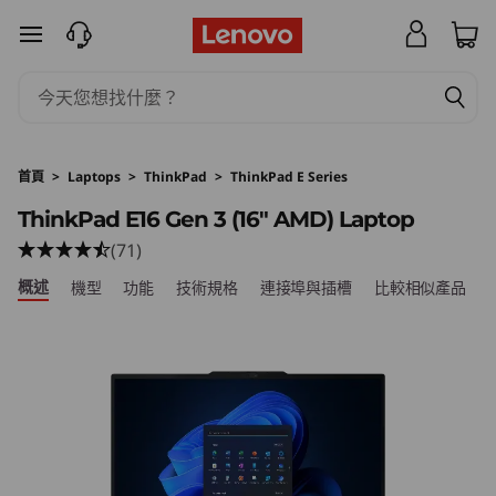
T
跳至主要內容
h
i
n
首頁
>
Laptops
>
ThinkPad
>
ThinkPad E Series
k
ThinkPad E16 Gen 3 (16″ AMD) Laptop
(71)
P
概述
機型
功能
技術規格
連接埠與插槽
比較相似產品
a
d
E
1