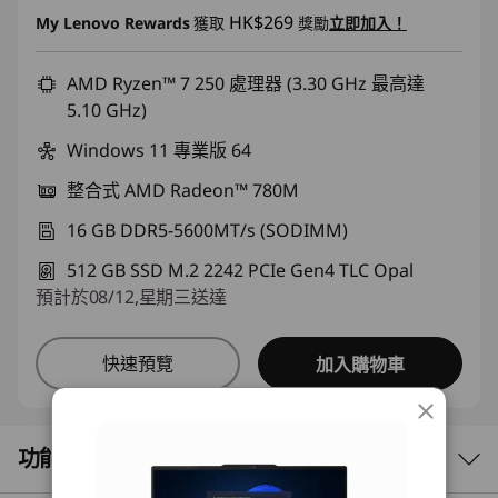
即省 :
-HK$16,331.00
HK$269
My Lenovo Rewards
獲取
獎勵
立即加入！
或者
eCoupon Savings :
AMD Ryzen™ 7 250 處理器 (3.30 GHz 最高達
-HK$16,733.00
5.10 GHz)
*Savings cannot be combined
Windows 11 專業版 64
使用優惠券 :
FLASHSALE16
整合式 AMD Radeon™ 780M
16 GB DDR5-5600MT/s (SODIMM)
eCoupon limited to 3 units
512 GB SSD M.2 2242 PCIe Gen4 TLC Opal
預計於08/12,星期三送達
快速預覽
加入購物車
功能