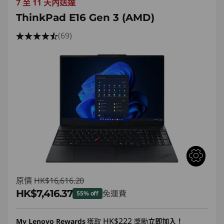
7 至 11 天內送達
ThinkPad E16 Gen 3 (AMD)
(69)
原價
HK$16,616.20
HK$7,416.37
免運費
55% off
即省 :
-HK$9,199.83
HK$222
My Lenovo Rewards
獲取
獎勵
立即加入！