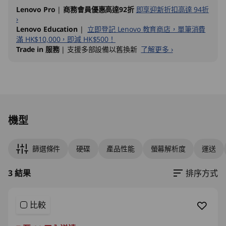
Lenovo Pro
|
商務會員優惠高達92折
即享迎新折扣高達 94折
›
Lenovo Education
|
立即登記 Lenovo 教育商店，單筆消費
滿 HK$10,000，即減 HK$500！
Trade in 服務
| 支援多部設備以舊換新
了解更多 ›
Original Price 16616.20 HKD Discounted Price
Original Price 25421.00 HKD Discounted Pric
Original Price 25731.00 HKD Discounted Pric
機型
篩選條件
硬碟
產品性能
螢幕解析度
運送
3 結果
排序方式
比較