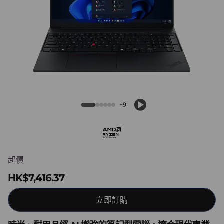
6
G
e
n
3
ThinkPad E16 Gen 3 (16″ AMD) Laptop
(
+9
1
6
起價
″
HK$7,416.37
A
立即訂購
M