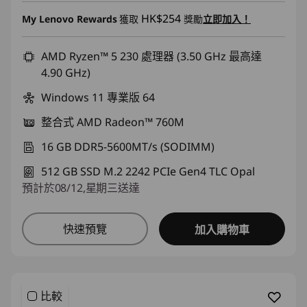
即省 :
-HK$16,133.00
HK$254
My Lenovo Rewards
獲取
獎勵
立即加入！
或者
eCoupon Savings :
AMD Ryzen™ 5 230 處理器 (3.50 GHz 最高達
-HK$16,923.00
4.90 GHz)
*Savings cannot be combined
Windows 11 專業版 64
使用優惠券 :
FLASHSALE17
整合式 AMD Radeon™ 760M
16 GB DDR5-5600MT/s (SODIMM)
eCoupon limited to 3 units
512 GB SSD M.2 2242 PCIe Gen4 TLC Opal
預計於08/12,星期三送達
快速預覽
加入購物車
比較