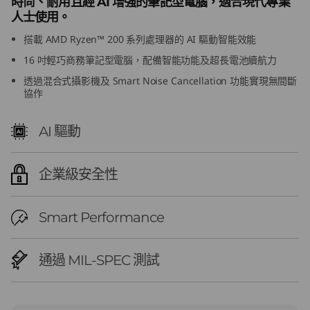
時尚、耐用且經 AI 增強的筆記型電腦，適合現代專業
D
人士使用。
搭載 AMD Ryzen™ 200 系列處理器的 AI 驅動智能效能
)
16 吋輕巧商務筆記型電腦，配備智能功能及超長電池續航力
L
透過混合式攝影機及 Smart Noise Cancellation 功能實現無間斷
協作
a
AI 驅動
p
t
企業級安全性
o
Smart Performance
p
通過 MIL-SPEC 測試