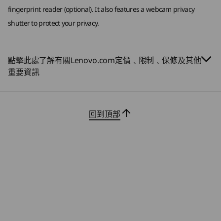
逐步保障企業安全
規格可能因地區 / 機型而異。
fingerprint reader (optional). It also features a webcam privacy
shutter to protect your privacy.
E16 Gen 3 AMD 配備企業級安全性，確保資料安
全無虞。它配備用於加密的獨立可信任平台模組
設計
(dTPM)，並配備自我修復 BIOS 以進行資料恢復。
點擊此處了解有關Lenovo.com定價﹑限制﹑保修及其他
可選購的指紋識別器整合到電源按鈕中，並配備紅
螢幕
重要資訊
外線攝影機，讓你可以安全登入，而網絡攝影機私
16 吋 WUXGA (1920x1200) IPS、16:10 寬高比、300nit、
隱快門則為你提供額外保護。
60Hz、45% NTSC、90.7% STBR、防眩光、TÜV 低藍光認
證（軟件控制）、觸控螢幕
回到頂部
16 吋 WUXGA (1920x1200) IPS、16:10 寬高比、300nit、
60Hz、45% NTSC、90.7% STBR、防眩光、TÜV 低藍光認
證（軟件控制）
尺寸 (高：由前到後 x 寬 x 深)
10.10 – 17.05 x 356 x 249 毫米 / 0.40 – 0.67 x 14.02 x 9.80
吋
重量