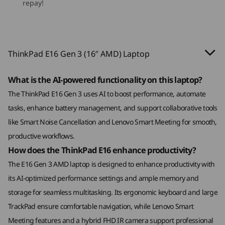
8
-
耳機 / 麥克風組合
作業系統
作業系統
repay!
攝影機
Up to Windows 11
Up to Windows 11
1080p 全高清混合式紅外線鏡頭，配備網絡攝影機私隱快
Pro
Pro
門
5M RGB 配備網絡攝影機私隱快門
記憶體
記憶體
ThinkPad E16 Gen 3 (16″ AMD) Laptop
高清 720p RGB 網絡攝影機，配備私隱快門
Up to 64GB DDR5,
Up to 64GB DDR5
(5600Mhz), dual
SODIMM
規格可能因地區 / 機型而異。
What is the AI-powered functionality on this laptop?
The ThinkPad E16 Gen 3 uses AI to boost performance, automate
儲存裝置
儲存裝置
tasks, enhance battery management, and support collaborative tools
Up to 1TB M.2
Up to 1TB M.2
連接性
卓越效率，多工處理更專業
PCIe Gen4 x 4
PCIe Gen 4 x 4
like Smart Noise Cancellation and Lenovo Smart Meeting for smooth,
dual SSD (2242)
SSD
productive workflows.
連接埠/插槽
How does the ThinkPad E16 enhance productivity?
®
®
USB-C
(USB 4
, 40Gbps) 配備電力傳輸 3.1 及
購物
購
The E16 Gen 3 AMD laptop is designed to enhance productivity with
DisplayPort 1.4a；
its AI-optimized performance settings and ample memory and
®
USB-C
(USB 5Gbps) 配備電力傳輸 3.1 及 DisplayPort
storage for seamless multitasking. Its ergonomic keyboard and large
1.4
Explore All Laptops
；USB-A (USB 10Gbps)；
TrackPad ensure comfortable navigation, while Lenovo Smart
USB-A (USB 5Gbps)；
Meeting features and a hybrid FHD IR camera support professional