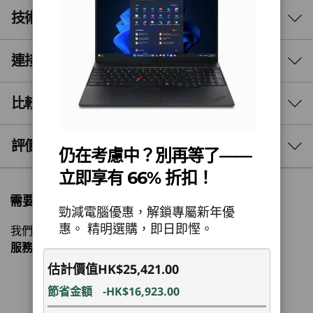
技術規格
AI 最佳化效能及效率
重新定義效能，以滿足高
連接埠與插槽
效能
需求工作流程
處理器
比較相似產品
16 吋 Lenovo ThinkPad E16 Gen 3 筆記型電腦，
最高搭載 AMD Ryzen™ 7 處理器（支援 Ryzen™ 3 210、
專為生活多變的專業人士而設。搭載 AMD
Ryzen™ 5 230、Ryzen™ 7 250）
3 Similiar products selected
評價與評論
Ryzen™ 200 系列處理器，提供卓越的多工處理效
仍在考慮中？別再等了——
作業系統
能，同時透過 AI 驅動最佳化提升生產力。 其小巧
立即享有 66% 折扣！
設計整合了強大的圖形處理能力，非常適合隨時隨
What specs do you want to compare?
Windows 11 專業版 — Lenovo 推薦商務用 Windows 11
地輕鬆處理最繁重的工作。
需要購物方面的協助嗎?
專業版
勁減電腦優惠，解鎖專屬新年優
處理器
作業系統
記憶體
儲存裝置
顯示器
Windows 11 家用版
惠。 精明選購，即日即慳。
我們專業銷售員隨時為您提供幫助。
服務時間
Mon-Fri，09：00 AM-06：00PM
神經網絡處理器 (NPU)
估計價值
HK$25,421.00
高達每秒 16 兆次運算（TOPS）的 AI 效能
目前正在瀏覽
ThinkPad E16
ThinkPad E16
ThinkPa
節省金額
-HK$16,923.00
1
-
USB-A（USB 5Gbps）
聯繫客服！
圖像
Gen 3 (16″
Gen 2 (16″
Gen 7 14