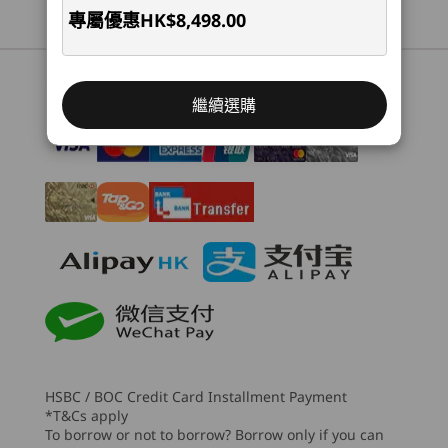
AMD) Laptop
AMD)
AMD La
AMD Radeon™
專屬優惠
HK$8,498.00
2
-
乙太網絡 (RJ45)
(71)
(288)
(6
記憶體
Convenient Payment Options
最高搭載 32GB DDR5（5600Mhz）、雙 SODIMM
3
-
Kensington Nano Security Slot™
繼續選購
儲存空間
經久耐用
最高搭載 1TB M.2 PCIe Gen4 x 4 個雙 SSD (2242)
4
-
HDMI® 2.1 (支援解像度高達 4K@60Hz)
無可比擬的可靠性，適用
電池
起價
起價
起價
於任何工作環境
5
-
USB-C® (USB 5Gbps) 支援電力傳輸 3.1 及 DisplayPort
HK$7,416.37
HK$8,198.00
HK$7,3
64Whr
1.4
48Whr
這款筆記型電腦專為極致便攜性而設，其外形時
處理器
處理器
音效
尚、結構耐用、效能強大。採用回收塑膠等耐用材
6
-
USB-C® (USB 4®、40Gbps) 支援電力傳輸 3.1 及
Up to AMD
Up to AMD
料製成，符合嚴格的 MIL-STD-810H 標準，確保即
2 x 2W 喇叭
Ryzen™ 7
Ryzen™ 7 7000
DisplayPort 1.4a
(Supports Ryzen™
Series (U & HS)
使在惡劣條件下也能保持可靠性。無論你正在工作
®
Harman Kardon
喇叭
3 210, Ryzen™ 5
或旅行，這款筆記型電腦都能滿足你的各種需求。
230, Ryzen™ 7
®
7
-
USB-A (USB 10Gbps),Always On
Dolby Atmos
HSBC / BOC Credit Card Installment Payment
250)
雙陣列麥克風
*T&Cs apply
To borrow or not to borrow? Borrow only if you can