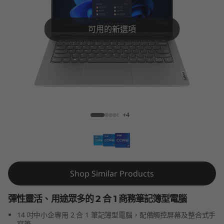
4
s
可用的新選項
Y
o
g
ThinkBook 14s Yoga Gen 3 (14″ Intel)
a
+4
G
e
n
Shop Similar Products
3
彈性靈活、用途眾多的 2 合 1 商務筆記簿型電腦
(
14 吋中小企專用 2 合 1 筆記簿型電腦，配備觸控屏幕及整合式手
寫筆