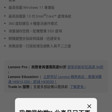
1
最高搭載 Windows 11 專業版
4
®
最高搭載第 13 代 Intel
Core™ 處理系統
360 度鉸鏈及 4 種靈活運作模式
″
海量儲存空間，配備雙重 SSD 選項
I
開機鍵整合指紋辨識器，迅捷安全
商務旅客、行政助理及銷售人員不二之選
n
t
Lenovo Pro
|
商務會員優惠高達92折
即享迎新折扣高達 94折
e
›
Lenovo Education
|
立即登記 Lenovo 教育商店，單筆消費
l
滿 HK$10,000，即減 HK$500！
Trade in 服務
| 支援多部設備以舊換新
了解更多 ›
)