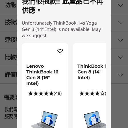
我們很抱歉!! 此產品已不再
功能
供應。
技術規格
Unfortunately ThinkBook 14s Yoga
歷經優化，效能出眾
Gen 3 (14″ Intel) is not available. May
we suggest:
ThinkBook 14s Yoga Gen 3 2 合 1 筆記簿型電腦
連接埠與插槽
效能
配備第 13 代 Intel®Core™ 處理器，運算效能達到
巔峰，電池續航力長效，且在 AI 加強混合式架構
處理器
上，各核心分工合作，處理任務，可針對效能或效
比較相似產品
®
率優化，伴您輕鬆完成工作。事實上，裝置更備有
最高搭載第 13 代 Intel
Core™ i7 處理器
Lenovo
ThinkBook 14
Intel 迄今最快的 WiFi 6E*，無線連線自當更穩
ThinkBook 16
Gen 8 (14"
3 Similiar products selected
評價與評論
作業系統
定，速度更高！
Gen 8 (16”
Intel)
Intel)
Windows 11 專業版 — Lenovo 推薦商務用 Windows 11
What specs do you want to compare?
* 6GHz WiFi 6E 運作情況取決於作業系統支援、支援 WiFi 6E 的路由器/AP/網
專業版
(48)
(12)
需要購物方面的協助嗎?
關，以及區域監管認證及頻譜分配。
Windows 11 家用版
處理器
作業系統
記憶體
儲存裝置
顯示器
我們專業銷售員隨時為您提供幫助。
顯示卡
服務時間
Mon-Fri，09：00 AM-06：00PM
®
®
e
整合式 Intel
Iris
X
設於 UMA 上
目前正在瀏覽