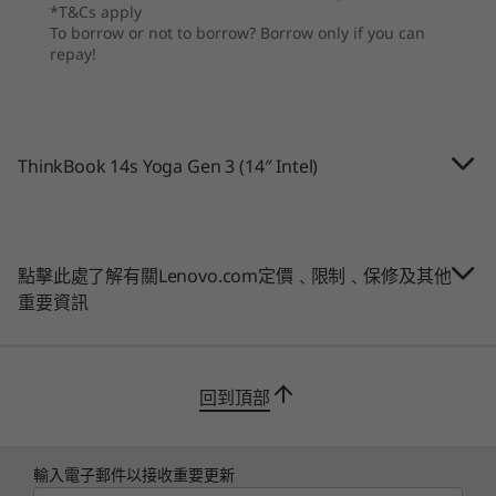
最高搭載全高清 1080p
(Series 2) 7 255H
*T&Cs apply
可即時調用，從簡報圖表到計算存貨不等，一蹴即
8
-
HDMI®
網絡攝影機私隱防護鏡頭蓋
& 255U
To borrow or not to borrow? Borrow only if you can
就！
repay!
相關規格可能因應不同地區/型號而異。
作業系統
9
-
USB 3.2 Gen 1 (Always On)
Up to Windows 11
Pro
連線功能
10
-
Headphone / microphone combo jack (3.5mm)
ThinkBook 14s Yoga Gen 3 (14″ Intel)
記憶體
Up to 64GB DDR5
連接埠 / 插槽
(5600MHz), 2 x
11
-
NOVO button hole
USB-C Thunderbolt™ 4
DIMM
USB-C 3.2 Gen 2 (DP/PD)
點擊此處了解有關Lenovo.com定價﹑限制﹑保修及其他
2 個 USB A 3.2 Gen 1 (1 個 Always-on)
儲存裝置
重要資訊
HDMI 2.0
Up to 4TB M.2
PCIe Gen4 x 4
Micro SD 讀卡機
SSD, dual SSD slot
耳機 / 咪高峰複合埠
2280 / 2242
回到頂部
USB 連接埠傳輸速度僅為約數，取決於多項因素，包括主機/周邊裝置的處理效能、檔案屬性、
compatible
系統配置及作業環境。實際速度或有不同，並可能低於預期。
購物
購
WiFi
輸入電子郵件以接收重要更新
絢麗觸控屏幕配搭整合式手寫筆，相輔相成