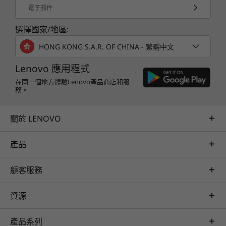
WiFi 6
電子郵件
ThinkBook 14s Yoga Gen 3 2 合 1 電腦配備 14 吋
WiFi 6E*
全高清 顯示器，色域達到 100% sRGB，視覺效果
選擇國家/地區:
Explore All Laptops
®
Bluetooth
5.1
清晰亮麗；裝置顯示器另通過低藍光認證，採用堅
* 6GHz WiFi 6E 運作情況取決於作業系統支援、支援 WiFi 6E 的路由器/AP/網關，以及區域監
HONG KONG S.A.R. OF CHINA - 繁體中文
實耐用的 Corning®Gorilla®Glass 防護玻璃面及
管認證及頻譜分配。
Lenovo Super Resolution，令視訊效果自動昇
Lenovo 應用程式
華。此外，裝置的防指紋多重觸控屏幕畫面上有恰
相關規格可能因應不同地區/型號而異。
在同一個地方體驗Lenovo產品商店和服
如手機配置的鍵盤，在平板模式中使用，恰到好
務。
處；而您還可使用 ThinkBook Yoga 整合式 Smart
Pen 簽署文件、摘錄筆記，甚至繪畫草圖—只須將
設計
關於 LENOVO
手寫筆從小巧精緻的插槽拔出，即可開啟 Smart
Note 應用程式！
顯示器
產品
14 吋全高清 (1920 × 1080) IPS 觸控屏幕防指紋顯示器；
®
®
300 nit；100% sRGB；Corning
Gorilla
Glass；TÜV
顧客服務
Rheinland 低藍光認證
資源
尺寸 (高 x 寬 x 深)
16.9 毫米 x 320 毫米 x 216 毫米 / 0.67 吋 x 12.59 吋 x 8.62
產品系列