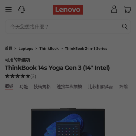
T
跳至主要內容
h
i
n
首頁
>
Laptops
>
ThinkBook
>
ThinkBook 2-in-1 Series
k
可用的新選項
ThinkBook 14s Yoga Gen 3 (14″ Intel)
B
(3)
o
概述
功能
技術規格
連接埠與插槽
比較相似產品
評論
o
k
1