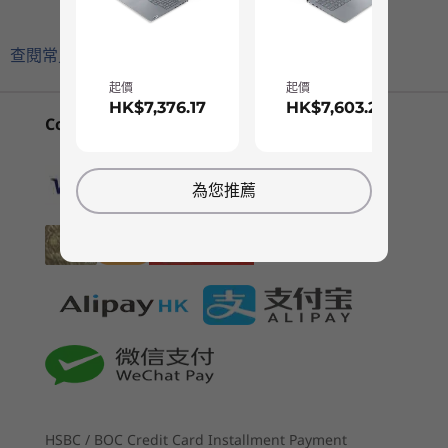
1
-
Pen slot
ThinkBook 14s
Lenovo
ThinkBo
記憶體
Yoga Gen 3
ThinkBook 16
Gen 8 (1
最高搭載 16GB (8GB soldered + 8GB SO-DIMM) DDR4-
查閱常見問題
(14″ Intel)
Gen 8 (16”
Intel)
320
2
-
Power button (with fingerprint reader)
Intel)
起價
起價
HK$7,376.17
HK$7,603.26
儲存裝置
(3)
(48)
(1
Convenient Payment Options
3
-
microSD card reader
支援雙重 SSD
最高搭載 1TB M.2 PCIe SSD Gen 4
為您推薦
另購第二個磁碟：最高搭載 1TB M.2 PCIe SSD Gen 4
4
-
USB 3.2 Gen 1
電池
60Whr 連 RapidCharge (充電 60 分鐘 = 80% 運行時間)
5
-
Kensington® Nano Security Slot™
因時制宜，迎合您的工作風格
起價
起價
HK$7,376.17
HK$7,6
音效
中小企成功之道，在於迎合客戶需求；而 2 合 1 筆
6
-
USB-C® 3.2 Gen 2
記簿型電腦正是非凡靈活之選—您既可在筆電模式
®
2 個 2W 立體聲喇叭連 Dolby Atmos
中打字創作，亦可善用 360° 鉸鏈，將裝置調整成
雙重陣式咪高峰
帳幕、直立或平板模式，無論要與人協作、分享簡
處理器
7
-
Thunderbolt™ 4
報、觀賞影片抑或閱讀，統統游刃有餘。再加上
鏡頭
Up to Intel®
Core™ Ultra
Windows 11 Snap 群組，各模式的相關應用程式
HSBC / BOC Credit Card Installment Payment