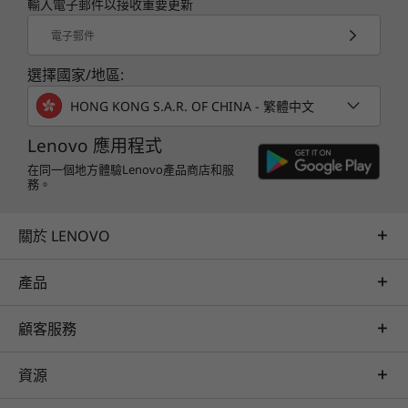
輸入電子郵件以接收重要更新
®
EPEAT
Gold (如適用*)
電子郵件
®
ENERGY STAR
8
符合 RoHS 規範
選擇國家/地區:
*請瀏覽
www.epeat.net
了解各國家/地區的註冊情況。
HONG KONG S.A.R. OF CHINA - 繁體中文
相關規格可能因應不同地區/型號而異。
Lenovo 應用程式
視像會議，添注 AI 潤飾
在同一個地方體驗Lenovo產品商店和服
務。
隨著電話會議成為現今世代的「新常態」，
其他資訊
ThinkBook 14 Gen 5 筆記簿型電腦專為優化會議
關於 LENOVO
視聽體驗而建—其 AI 降噪功能有效抑制環境雜
安全性
音，讓同事專注於您的發言，而非您周邊發生的事
另購選項：指紋辨識器結合電源按鈕
產品
之上；另外，全高清網絡攝影機的視訊影像清晰，
可信任平台模組 (TMP) 2.0 韌體
您在畫面上定當明艷照人；而私隱防護鏡頭蓋則將
自癒 BIOS
開關鏡頭的控制大權放在您手中。
顧客服務
網絡攝影機私隱防護鏡頭蓋
Kensington Nano 安全鎖插槽™
資源
預載軟件