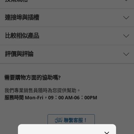
將業務提升至嶄新層次
在指定型號上，ThinkBook 14 Gen 5 配備的第 13
連接埠與插槽
效能
代 Intel®Core™ i 系列處理器歷經 Intel
vPro®Essentials 強化，此項技術專為小型企業建
處理器
構，可極致提升生產力，令多工處理更流暢，保證
比較相似產品
最高搭載第 13 代 Intel®Core™ 連 vPro®Essentials
連線與會議體驗卓越不凡，同時保障您的數據安
全，並簡化個人電腦管理流程。正因如此，這系列
3 Similiar products selected
評價與評論
作業系統
的商務級筆記簿型電腦兼具強勢效能、靈活特質與
Windows 11 專業版 - Lenovo 推薦商務用 Windows 11 專
內置安全性功能，滿足您的需求，時刻助力業務高
What specs do you want to compare?
業版
效運轉！
需要購物方面的協助嗎?
Windows 11 家用版
處理器
作業系統
記憶體
儲存裝置
顯示器
我們專業銷售員隨時為您提供幫助。
顯示卡
服務時間
Mon-Fri，09：00 AM-06：00PM
®
®
e
Intel
Iris
X
顯示卡
目前正在瀏覽
®
Intel
UHD 顯示卡
1
-
4 合 1 讀卡機
ThinkBook 14
Lenovo
ThinkBo
聯繫客服！
Gen 5 (14″
ThinkBook 16
Gen 8 (1
記憶體
Intel)
Gen 8 (16”
Intel)
最高搭載 32GB (16GB + 16GB) 雙頻 DDR4；3200MHz