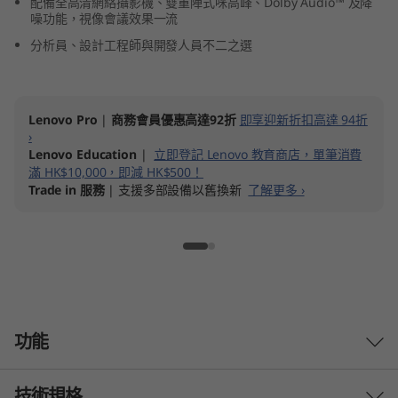
配備全高清網絡攝影機、雙重陣式咪高峰、Dolby Audio™ 及降
(
噪功能，視像會議效果一流
分析員、設計工程師與開發人員不二之選
1
4
Lenovo Pro
|
商務會員優惠高達92折
即享迎新折扣高達 94折
″
›
Lenovo Education
|
立即登記 Lenovo 教育商店，單筆消費
I
滿 HK$10,000，即減 HK$500！
Trade in 服務
| 支援多部設備以舊換新
了解更多 ›
n
t
e
l
功能
)
技術規格