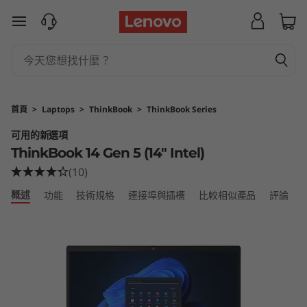
L
跳至主要內容
e
n
o
首頁
>
Laptops
>
ThinkBook
>
ThinkBook Series
v
可用的新選項
ThinkBook 14 Gen 5 (14″ Intel)
o
(10)
T
概述
功能
技術規格
連接埠與插槽
比較相似產品
評論
h
i
n