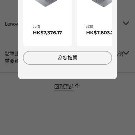
9
-
耳機 / 咪高峰複合埠
Up to Windows 11
Pro
連線功能
Lenovo ThinkBook 14 Gen 5 (14″ Intel)
記憶體
起價
起價
連接埠/插槽
Up to 64GB DDR5
HK$7,376.17
HK$7,603.26
(5600MHz), 2 x
®
Intel
Thunderbolt™ 4
DIMM
USB-C 3.2 Gen 2 (全功能：USB/DP/PD)
點擊此處了解有關Lenovo.com定價﹑限制﹑保修及其他
2 個 USB A 3.2 Gen 1 (1 個 Always-on)
儲存裝置
為您推薦
重要資訊
HDMI 2.1
Up to 4TB M.2
PCIe Gen4 x 4
Ethernet (RJ45)
SSD, dual SSD slot
4 合 1 讀卡機 (SD/SDHC/SDXC/MMC)
2280 / 2242
耳機 / 咪高峰複合埠
compatible
回到頂部
USB 連接埠傳輸速度僅為約數，取決於多項因素，包括主機/周邊裝置的處理效能、檔案屬性、
系統配置及作業環境。實際速度或有不同，並可能低於預期。
睿智效能
購物
購
WiFi
最出色的筆記簿型電腦，應能在您通宵達旦、處理
最高搭載 WiFi 6E* 802.11 2 x 2 AX
艱深工作時，依舊達致亮眼效果—在這方面，
Bluetooth
5.1
Explore All Laptops
ThinkBook 14 Gen 5 筆記簿型電腦絕不讓您失