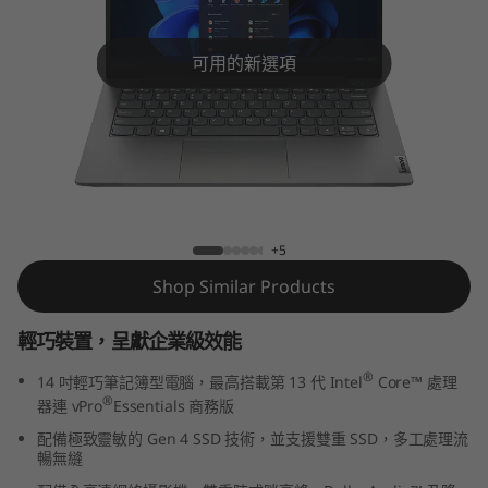
k
B
可用的新選項
o
o
k
ThinkBook 14 Gen 5 (14″ Intel)
1
+5
4
Shop Similar Products
G
輕巧裝置，呈獻企業級效能
e
®
14 吋輕巧筆記簿型電腦，最高搭載第 13 代 Intel
Core™ 處理
®
器連 vPro
Essentials 商務版
n
配備極致靈敏的 Gen 4 SSD 技術，並支援雙重 SSD，多工處理流
暢無縫
5