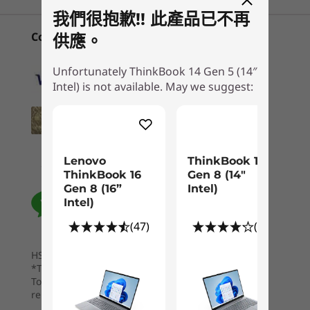
2
-
USB-A 3.2 Gen 1
Intel)
我們很抱歉!! 此產品已不再
儲存裝置
(10)
(48)
(1
Convenient Payment Options
供應。
3
-
Ethernet (RJ45)
雙 PCle SSD 插槽；最高搭載 1TB + 1TB M.2 PCIe Gen 4 x
4 SSD
Unfortunately ThinkBook 14 Gen 5 (14″
另購選項：雙重 SSDs (因應配置而異)
Intel) is not available. May we suggest:
4
-
Kensington Nano 安全鎖插槽™
電池
每點像素，舉足輕重
45WHr；支援快速充電技術 (充電 60 分鐘 = 80% 運行時間)
5
-
USB-C 3.2 Gen 2 (全功能；USB+DP+PD)
起價
起價
60WHr；支援快速充電技術 (充電 30 分鐘 = 50% 運行時間)
ThinkBook 14 Gen 5 筆記簿型電腦的另購顯示卡
HK$7,376.17
HK$7,6
Lenovo
ThinkBook 14
選項出眾非凡，您可以選擇整合式 Intel®UHD 顯
ThinkBook 16
Gen 8 (14"
6
-
Thunderbolt™ 4
音效
示卡，亦可選用 Intel®Iris®Xe專用圖形顯示卡，
Gen 8 (16”
Intel)
立體聲喇叭連 Dolby Audio™
Intel)
真正提升 GPU 火力！另一方面，您還可選購高解
雙重陣式咪高峰
像度全高清顯示器型號，其配備 100% sRGB 色
處理器
7
-
HDMI 2.1 TMDS
(47)
(12)
Up to Intel®
域，視覺效果逼真；TÜ V Rheinland 低藍光認證
鏡頭
Core™ Ultra
則有助防止雙眼疲勞。裝置另備有觸控屏幕型號，
HSBC / BOC Credit Card Installment Payment
(Series 2) 7 255H
8
-
USB-A 3.2 Gen 1 (always on)
1080p 全高清網絡攝影機連私隱防護鏡頭蓋
*T&Cs apply
任君選擇。
& 255U
To borrow or not to borrow? Borrow only if you can
repay!
相關規格可能因應不同地區/型號而異。
作業系統