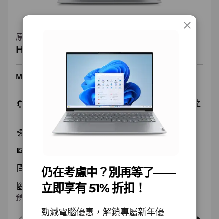
原價
HK$20,061.00
HK$10,272.00
免運費
48% off
即省 :
-HK$9,789.00
HK$308
My Lenovo Rewards
獲取
獎勵
立即加入！
Intel® Core™ Ultra 7 255H 處理器 (E 核心最高達
4.40 GHz P 核心最高達 5.10 GHz)
Windows 11 專業版 64
整合式 Intel® Arc™ 140T GPU
16 GB DDR5-5600MT/s (SODIMM)
仍在考慮中？別再等了——
512 GB SSD M.2 2242 PCIe Gen4 QLC
立即享有 51% 折扣！
預計於08/26,星期三送達
勁減電腦優惠，解鎖專屬新年優