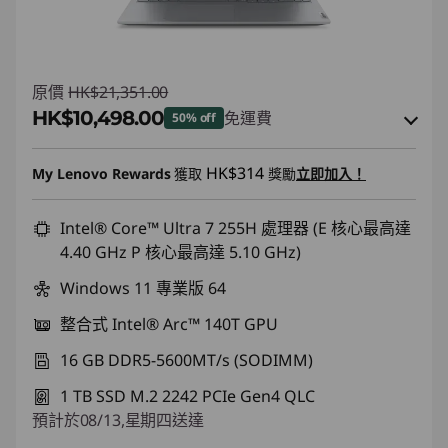
原價
HK$21,351.00
HK$10,498.00
免運費
50% off
即省 :
-HK$10,421.00
HK$314
My Lenovo Rewards
獲取
獎勵
立即加入！
或者
eCoupon Savings :
Intel® Core™ Ultra 7 255H 處理器 (E 核心最高達
-HK$10,853.00
4.40 GHz P 核心最高達 5.10 GHz)
*Savings cannot be combined
Windows 11 專業版 64
使用優惠券 :
FLASHSALE15
整合式 Intel® Arc™ 140T GPU
16 GB DDR5-5600MT/s (SODIMM)
eCoupon limited to 3 units
1 TB SSD M.2 2242 PCIe Gen4 QLC
預計於08/13,星期四送達