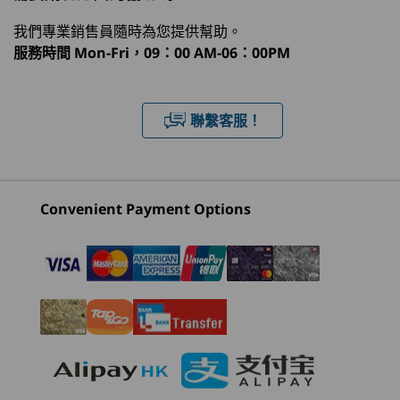
處理器
作業系統
記憶體
儲存裝置
顯示器
1
-
SD 讀卡機（四合一：SD/SDHC/SDXC/MMC）
我們專業銷售員隨時為您提供幫助。
Neural Processing Unit (NPU)
服務時間
Mon-Fri，09：00 AM-06：00PM
Up to 13 trillion operations per second (TOPS) AI
2
-
USB-A (USB 5Gbps)
目前正在瀏覽
performance
Lenovo
ThinkBook 14
ThinkBo
聯繫客服！
顯示卡
ThinkBook 16
Gen 8 (14"
Gen 5 (1
3
-
乙太網絡（RJ45）
Gen 8 (16”
Intel)
Intel)
®
Intel
integrated graphics with up to 8 TOPS
Intel)
4
-
Kensington Nano Security Slot™
記憶體
(48)
(12)
(1
Convenient Payment Options
高達 64GB DDR5 (5600MHz)，2 x DIMM
5
-
USB-C®（10Gbps）支援 3.0 供電和 DisplayPort 1.4
儲存裝置
高達 4TB M.2 PCIe Gen4 x 4 SSD、雙 SSD 插槽 2280 /
6
-
USB-A (USB 5Gbps)
寬敞螢幕。纖薄外形。無盡潛力
2242 兼容
輕鬆便攜，適應力
起價
起價
起價
鋰電池
7
-
HDMI® 2.1 (支援解像度高達 4K@60Hz)
HK$7,376.17
HK$7,603.26
HK$24,
強
71Whr
透過韌體
0
45Whr