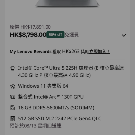
原價
HK$17,891.00
HK$8,798.00
免運費
50% off
即省 :
-HK$8,731.00
HK$263
My Lenovo Rewards
獲取
獎勵
立即加入！
或者
eCoupon Savings :
Intel® Core™ Ultra 5 225H 處理器 (E 核心最高達
-HK$9,093.00
4.30 GHz P 核心最高達 4.90 GHz)
*Savings cannot be combined
Windows 11 專業版 64
使用優惠券 :
FLASHSALE14
整合式 Intel® Arc™ 130T GPU
16 GB DDR5-5600MT/s (SODIMM)
eCoupon limited to 3 units
512 GB SSD M.2 2242 PCIe Gen4 QLC
預計於08/13,星期四送達