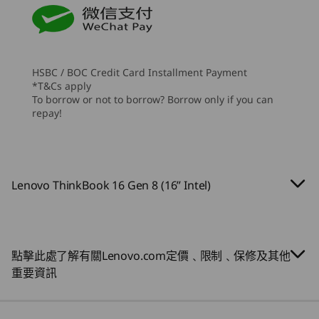
大加
8
-
USB-C® (Thunderbolt™ 4, USB 40Gbps)
支援快速充電 (60 分鐘 = 80% 電量)，需要 65W 或更高功
這部筆記型電腦外觀時尚而且容易攜帶，
選配
率的變壓器
處理器
處理器
配備高級北極灰塗層及超薄外型。寬敞螢
啟動。
Up to Intel®
Up to 14t
幕及窄邊框把觀看空間提升至高峰，非常
9
-
耳機/麥克風組合
及
音效
Core™ Ultra
Intel® Cor
HSBC / BOC Credit Card Installment Payment
適合創作和分享簡報，以及享受沉浸式娛
(Series 2) 7 255H
Dolby Audio™
*T&Cs apply
& 255U
樂。
To borrow or not to borrow? Borrow only if you can
雙麥克風陣列
repay!
作業系統
作業系統
攝影機
Up to Windows 11
Up to Win
Pro
Pro
FHD 1080p 和紅外線（IR）網絡攝影機，配備私隱遮蓋板
FHD 1080p RGB 配備網絡攝影機私隱遮蓋板
借助與時並進的技術，保持領先地位
Lenovo ThinkBook 16 Gen 8 (16” Intel)
記憶體
記憶體
Up to 64GB DDR5
Up to 32G
電源供應器
AI 驅動的完善運算
(5600MHz), 2 x
5600Mhz
65W
DIMM
ThinkBook 16 Gen 8 筆記型電腦重新定義您的體
點擊此處了解有關Lenovo.com定價﹑限制﹑保修及其他
規格可能因地區/機型而異。
驗，配備 AI 支援的神經處理器 (NPU)，即使面對
儲存裝置
儲存裝置
重要資訊
嚴苛的工作負載也能提升生產力及性能。無論工作
Up to 4TB M.2
Up to 2TB 
PCIe Gen4 x 4
PCIe SSD
多繁重，智能 AI 功能都能智能管理能源使用，讓
SSD, dual SSD slot
連線功能
您全天候保持通電，實現最高效率。
2280 / 2242