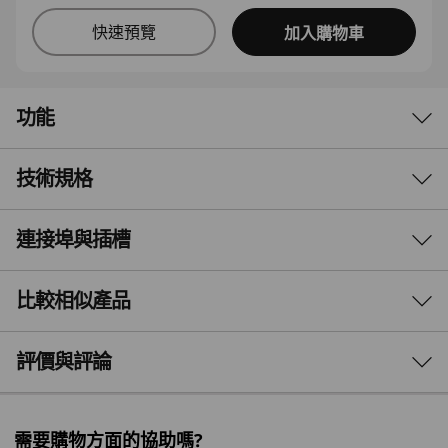
快速預覽
加入購物車
功能
技術規格
卓越設計，為您而設
活用 16 吋 Lenovo ThinkBook 16 Gen 8 筆記型電
連接埠與插槽
效能
®
腦的潛力，提供頂尖效能。由 Intel
Core™ Ultra
200 Series 處理器驅動，為中小企業及現代使用者
處理器
比較相似產品
而設。其 AI 驅動的能力簡化了繁重的日常工作，
®
Up to Intel
Core™ Ultra (Series 2) 7 255H
改善工作流程，確保您無論身處何方，都能實現最
3 Similiar products selected
高工作效率。
評價與評論
作業系統
Windows 11 專業版 – Lenovo 推薦商務用 Windows 11 專
What specs do you want to compare?
業版
需要購物方面的協助嗎?
Windows 11 家用版