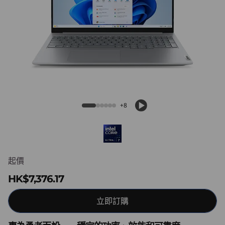
k
B
o
o
k
Lenovo ThinkBook 16 Gen 8 (16” Intel)
1
+8
6
G
起價
e
HK$7,376.17
n
立即訂購
8