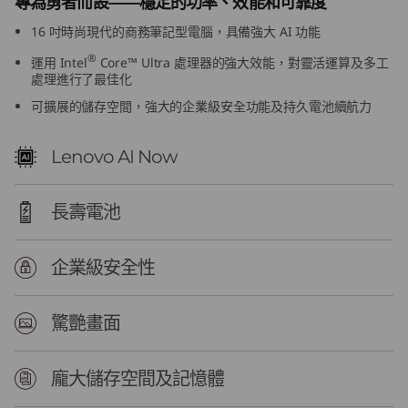
專為勇者而設——穩定的功率、效能和可靠度
(
16 吋時尚現代的商務筆記型電腦，具備強大 AI 功能
1
®
運用 Intel
Core™ Ultra 處理器的強大效能，對靈活運算及多工
處理進行了最佳化
6
可擴展的儲存空間，強大的企業級安全功能及持久電池續航力
”
Lenovo AI Now
I
長壽電池
n
t
企業級安全性
e
驚艷畫面
l
)
龐大儲存空間及記憶體