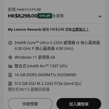
原價
HK$17,171.00
HK$8,298.00
免運費
51% off
即省 :
-HK$8,380.00
HK$248
My Lenovo Rewards
獲取
獎勵
立即加入！
或者
eCoupon Savings :
Intel® Core™ Ultra 5 225H 處理器 (E 核心最高達
-HK$8,873.00
4.30 GHz P 核心最高達 4.90 GHz)
*Savings cannot be combined
Windows 11 家用版 64
使用優惠券 :
FLASHSALE13
整合式 Intel® Arc™ 130T GPU
16 GB DDR5-5600MT/s (SODIMM)
eCoupon limited to 3 units
512 GB SSD M.2 2242 PCIe Gen4 QLC
預計於08/13,星期四送達
快速預覽
加入購物車