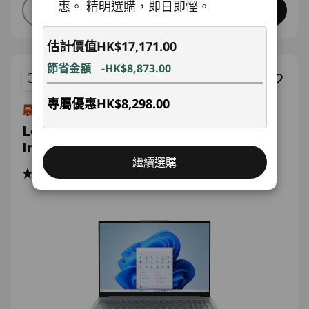
惠。 精明選購，即日即慳。
快速預覽
加入購物車
估計價值
HK$17,171.00
節省金額
-HK$8,873.00
比較
專屬優惠
HK$8,298.00
最快第2日送到
Lenovo ThinkBook 16 Gen 8 (16”
Intel)
繼續選購
(48)