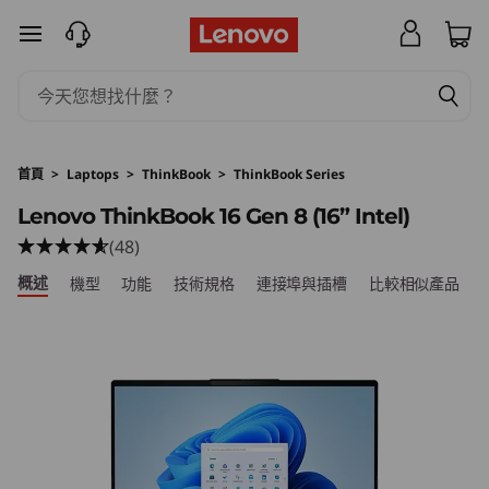
L
跳至主要內容
e
n
o
首頁
>
Laptops
>
ThinkBook
>
ThinkBook Series
v
Lenovo ThinkBook 16 Gen 8 (16” Intel)
(48)
o
概述
機型
功能
技術規格
連接埠與插槽
比較相似產品
T
h
i
n