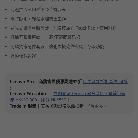
n
®
®
可選擇 NVIDIA
RTX
顯示卡
t
隨時隨地，輕鬆處理繁重工作
背光式鍵盤重新設計，配備玻璃面 TouchPad，使用舒適
e
極速互聯網連線，上載/下載同樣迅捷
l
另購獨家配件套裝，強化虛擬協作與網上存取功能
通過環保認證
)
Lenovo Pro
|
商務會員優惠高達92折
即享迎新折扣高達 94折
›
Lenovo Education
|
立即登記 Lenovo 教育商店，單筆消費
滿 HK$10,000，即減 HK$500！
Trade in 服務
| 支援多部設備以舊換新
了解更多 ›