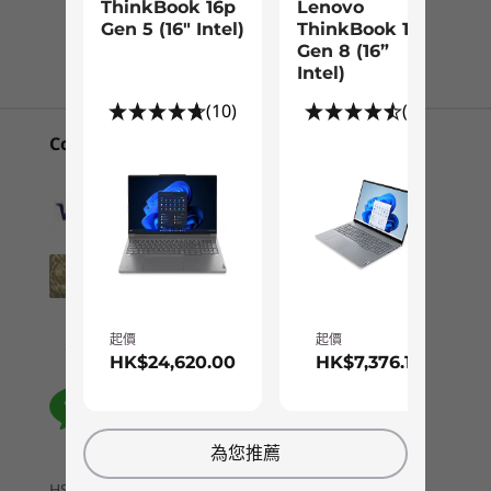
ThinkBook 16p
Lenovo
ThinkBook 16p
ThinkBook 16p
Lenovo
記憶體
Gen 5 (16″ Intel)
ThinkBook 16
聯繫客服！
Gen 4 (16″
Gen 5 (16″
ThinkBo
Gen 8 (16”
最高搭載 32GB DDR5 5200MHz 2 x DIMM
Intel)
Intel)
Gen 8 (1
Intel)
Intel)
創新的舒適結構
儲存裝置
(10)
(47)
(12)
(10)
(4
最高搭載 1TB PCIe Gen 4 SSD
Convenient Payment Options
除了觀感時尚的鋁金屬機身外，ThinkBook 16p
1
-
SD 讀卡機
2 x M.2 PCIe Gen 4 x 4 插槽
Gen 4 筆記簿型電腦更配備根據人體工學原理重新
設計的升級版鍵盤，融入智能背光燈效，並由環境
電池
2
-
Kensington Nano 安全鎖插槽™
光線感應器自動調整所需亮度，就算在燈光昏暗的
80Whr
地方工作，生產力依舊絲毫不減。另一方面，
快速充電技術
TouchPad 比上代型號大得多，以玻璃面層打造，
3
-
USB-C 3.2 Gen 2
導覽體驗流暢自如。
起價
起價
音效
HK$24,620.0
HK$7,3
起價
起價
2 個 2W 低音喇叭及 2 個 2W 高音喇叭，由 Harman
4
-
USB-C Thunderbolt™ 4
HK$24,620.00
HK$7,376.17
0
®
Kardon
及智能音箱發聲
雙重咪高峰陣式
5
-
耳機 / 咪高峰複合埠
®
處理器
處理器
Dolby Atmos
為您推薦
Up to 14th Gen
Up to Inte
Intel® Core™ i9
Core™ Ultr
鏡頭
HSBC / BOC Credit Card Installment Payment