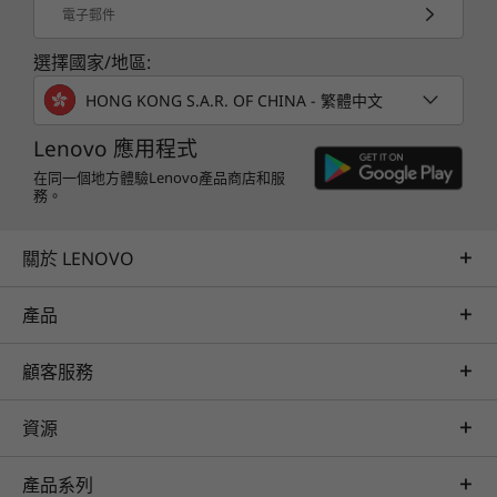
原料製作，鍵盤框 (C 側) 的回收鋁金屬成份高達
電子郵件
16 吋 3.2K (3164 x 1778) 顯示器；16:10 長寬比；100%
50%，而 AC 變壓器則包含 30% 回收塑膠。
DCI-P3；430 nit；165Hz；93.4% STBR；DeltaE <1；X-
選擇國家/地區:
®
Rite
原廠顯示器校準；色域設定；TÜV Rheinland
HONG KONG S.A.R. OF CHINA - 繁體中文
®
®
EyeSafe
低藍光認證；配備 Dolby Vision
16 吋 2.5K (2560 x 1600) 顯示器；16:10 長寬比；100%
Lenovo 應用程式
sRGB-STBR；400 nit；60Hz；93.4% STBR；DeltaE <1；
在同一個地方體驗Lenovo產品商店和服
務。
®
X-Rite
原廠顯示器校準；色域設定；TÜV Rheinland
®
®
EyeSafe
低藍光認證；配備 Dolby Vision
關於 LENOVO
尺寸 (高 x 寬 x 深)
24 小時全天候安全周密
產品
19.9 毫米 x 354.6 毫米 x 255 毫米 / 0.78 吋 x 13.96 吋 x
10.03 吋
從整合指紋辨識器的電源按鈕，到兼容紅外線鏡頭
顧客服務
的臉孔識別軟件不等，ThinkBook 16p Gen 4 筆
重量
記簿型電腦以生物認證技術為您帶來多一重保障；
重量由 2.16 公斤 / 4.76 磅起
資源
而 ThinkShield 全方位安全解決方案已納入全線筆
記簿型電腦的核心之中，可透過獨立可信任平台模
鍵盤
產品系列
組 (dTPM) 等功能為您加密數據；更有自癒 BIOS