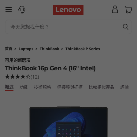
T
跳至主要內容
h
i
n
首頁
>
Laptops
>
ThinkBook
>
ThinkBook P Series
k
可用的新選項
ThinkBook 16p Gen 4 (16″ Intel)
B
(12)
o
概述
功能
技術規格
連接埠與插槽
比較相似產品
評論
o
k
1