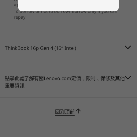
(Series 2) 
6
-
Pogo-PIN 接頭 (選配)
*T&Cs apply
& 255U
1080p 全高清混合式紅外線鏡頭
To borrow or not to borrow? Borrow only if you can
repay!
相關規格可能因應不同地區/型號而異。
7
-
HDMI 2.1
網上會議，嶄新昇華
作業系統
作業系統
Up to Windows 11
Up to Win
Pro
Pro
Lenovo Magic Bay 另購模組式配件勢必提升虛擬
8
-
2 個 USB-A 3.2 Gen 2
協作體驗—此套裝專為 ThinkBook 16p Gen 4 筆
連線功能
ThinkBook 16p Gen 4 (16″ Intel)
記憶體
記憶體
記簿型電腦獨家打造，各款「口袋尺寸」裝置可透
Up to 32GB DDR5,
Up to 64G
過磁力及 Pogo Pin 吸附在顯示器頂部。其中，
連接埠 / 插槽
5600Mhz
(5600MHz),
9
-
AC 電源輸入
Lenovo Magic Bay LTE 只要身處流動網絡覆蓋範
USB-C Thunderbolt™ 4
DIMM
圍內，便能確保 4G 上網流暢*；4K 網絡攝影機配
USB-C 3.2 Gen 2
點擊此處了解有關Lenovo.com定價﹑限制﹑保修及其他
備 30FPS、自動對焦、自動構圖及可調適觀影角
2 個 USB-A 3.2 Gen 2
相關規格可能因應不同地區/型號而異。
儲存裝置
儲存裝置
重要資訊
度，在畫面上呈現您最好一面；Magic Bay Light
Up to 2TB dual
Up to 4TB
耳機 / 咪高峰複合埠
PCIe SSD
PCIe Gen4 
則會照亮一切昏暗場景，更能在筆記簿型電腦鏡頭
SD 讀卡機
SSD, dual 
啟動時自動開著。
HDMI 2.1
2280 / 224
compatibl
*供應情況因應不同地區而異，須具備網絡供應商服務。
Kensington Nano 安全鎖插槽™
回到頂部
Magic Bay 配件專用 Pogo-PIN 接頭(選配)
AC 電源輸入
購物
購
USB 連接埠傳輸速度僅為約數，取決於多項因素，包括主機/周邊裝置的處理效能、檔案屬性、