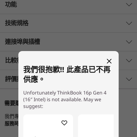
功能
技術規格
創意的代名詞
Lenovo ThinkBook 16p Gen 4 筆記簿型電腦專為
連接埠與插槽
效能
專業創作達人與企業而設，由第 13 代
Intel®Core™ 處理器驅動，效能強勁，記憶體、儲
處理器
存裝置與連線同樣快如閃電；再加上另購
比較相似產品
®
NVIDIA®GeForce RTX®顯示卡，無論桌上堆著哪
最高搭載第 13 代 Intel
Core™ i9
我們很抱歉!! 此產品已不再
類工作，您一概運籌帷幄。此外，裝置的散熱系統
3 Similiar products selected
供應。
評價與評論
作業系統
經過強化，採用雙風扇設計配搭四個通風口，促進
空氣流動，保證系統運作涼感。
Windows 11 專業版 – Lenovo 推薦商務用 Windows 11 專
Unfortunately ThinkBook 16p Gen 4
What specs do you want to compare?
業版
(16″ Intel) is not available. May we
需要購物方面的協助嗎?
Windows 11 家用版
suggest:
處理器
作業系統
記憶體
儲存裝置
顯示器
我們專業銷售員隨時為您提供幫助。
顯示卡
服務時間
Mon-Fri，09：00 AM-06：00PM
®
®
最高搭載 NVIDIA
GeForce RTX
4060
目前正在瀏覽