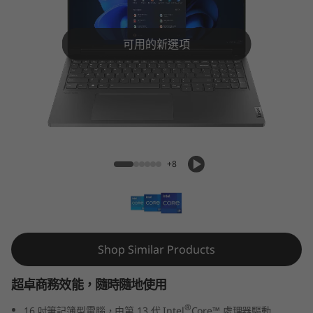
6
p
可用的新選項
G
e
n
ThinkBook 16p Gen 4 (16″ Intel)
4
+8
(
1
6
Shop Similar Products
″
超卓商務效能，隨時隨地使用
I
®
16 吋筆記簿型電腦，由第 13 代 Intel
Core™ 處理器驅動