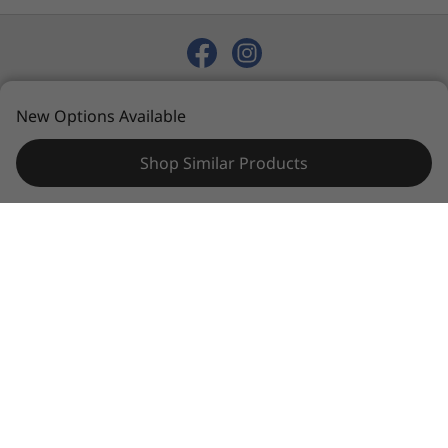
智能感應器背光式鍵盤
在系統損壞的情況下修復裝置。
玻璃面 TouchPad：135 x 80 毫米 / 5.31 吋 x 3.15 吋
顏色
© 2026 Lenovo. 保留所有權利。
風暴灰
New Options Available
Privacy
Sitemap
Terms of Use
相關規格可能因應不同地區/型號而異。
Shop Similar Products
可持續發展
Lenovo Magic Bay Light 配件另行發售。
物料
3 側鋁金屬護蓋：頂蓋、鍵盤框、底蓋 (A/C/D)
鍵盤框 (C 側) 採用 50% 回收鋁金屬
每點像素，舉足輕重
Mylar 顯示器護蓋 (B)
ThinkBook 16p Gen 4 筆記簿型電腦備有絢麗過
認證 / 註冊
人的另購顯示器選項，最高搭載 3.2K (3164 x
1778) 解像度，並附設 X-Rite®Factory Display
®
ENERGY STAR
8
Calibration 及 100% DCI-P3 色域，視覺效果繽紛