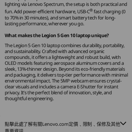
背側：
lighting via Lenovo Spectrum, the setup is both practical and
®
HDMI
2.1 （支援高達 8K@60Hz）
®
fun. Add power-efficient hardware, USB-C
fast charging (0
電源輸入
to 70% in 30 minutes), and smart battery tech for long-
lasting performance, wherever you go.
LENOVO PURESIGHT OLED 電競螢幕
右側：
What makes the Legion 5 Gen 10 laptop unique?
2 x USB-A (USB 5Gbps )
為學生而設的逼真色彩和 AI
耳機 / 麥克風組合
The Legion 5 Gen 10 laptop combines durability, portability,
最佳化功能
and sustainability. Crafted with advanced organic
私隱網絡攝影機電子快門開關
compounds, it offers a lightweight and robust build, with
OLED models featuring aerospace aluminum covers and a
USB 連接埠傳輸速度僅為近似值，取決於多項因素，包括主機/周邊裝置的處理效能、檔案屬
sleek, 13%-thinner design. Beyond its eco-friendly materials
性、系統配置及作業環境。實際速度或有不同，並可能低於預期。
and packaging, it delivers top-tier performance with minimal
environmental impact. The 5MP webcam ensures crystal-
無線
clear visuals and includes a camera E-Shutter for instant
privacy. It’s the perfect blend of innovation, style, and
®
WiFi 7* 2x2 802.11BE 配備 Bluetooth
5.4
thoughtful engineering.
®
WiFi 6 2x2 802.11AX 配備 Bluetooth
5.3
*WiFi 7 需要 Windows 11 作業系統，以及獨立的 Wi-Fi 7 路由器和/或其他網絡裝置，以滿足
點擊此處了解有關Lenovo.com定價﹑限制﹑保修及其他
WiFi 7 的全部要求。 它向後兼容舊版 WiFi 標準，且僅可用於支援 WiFi 7 的國家/地區。
重要資訊