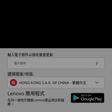
輸入電子郵件以接收重要更新
電子郵件
選擇國家/地區:
HONG KONG S.A.R. OF CHINA - 繁體中文
航天級機蓋
Lenovo 應用程式
在同一個地方體驗Lenovo產品商店和服
Legion 5 Gen 10 筆記型電腦採用先進的化
Legio
務。
合物和聚合物製成，輕巧耐用。 OLED 型
比以前的