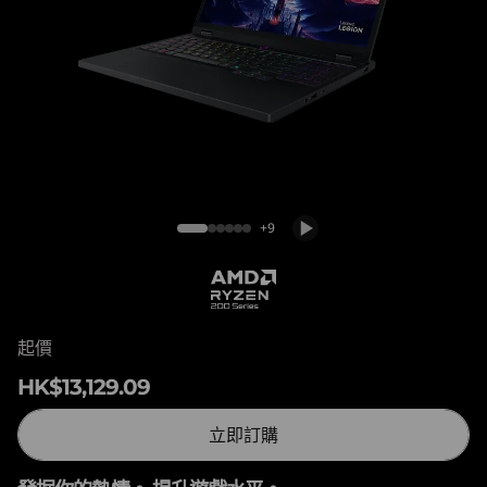
o
n
5
G
e
Legion 5 (15'', Gen 10)
n
+9
1
0
起價
(
HK$13,129.09
1
立即訂購
5