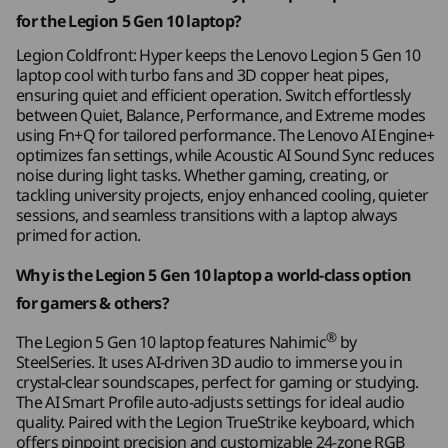
®
Nahimic
Audio
for the Legion 5 Gen 10 laptop?
Engine+ 體驗智能設計
®
2 x 2W Harman
喇叭
Legion Coldfront: Hyper keeps the Lenovo Legion 5 Gen 10
laptop cool with turbo fans and 3D copper heat pipes,
攝影機
透過由 Lenovo AI 核心 (LA1) 驅動的 Lenovo AI
ensuring quiet and efficient operation. Switch effortlessly
Engine+ 提升 FPS，讓你可以流暢地直播串流並充
5MP 網絡攝影機配備電子快門
between Quiet, Balance, Performance, and Extreme modes
分探索任何大學項目。 在「平衡」模式下透過情
720p 高清網絡攝影機配備電子快門
using Fn+Q for tailored performance. The Lenovo AI Engine+
境偵測功能，可動態地為遊戲和應用程式最佳化各
optimizes fan settings, while Acoustic AI Sound Sync reduces
noise during light tasks. Whether gaming, creating, or
種設定。 無論是遊戲還是大學的作業，你都可以
連接性
tackling university projects, enjoy enhanced cooling, quieter
透過 Legion Space 輕鬆管理，並暢享 AI 調節效
sessions, and seamless transitions with a laptop always
能。
primed for action.
連接埠/插槽
左側：
Why is the Legion 5 Gen 10 laptop a world-class option
®
USB-C
(USB 10Gbps) 支援 Power Delivery 3.0、65-
for gamers & others?
100W / DisplayPort 2.1
®
The Legion 5 Gen 10 laptop features Nahimic
by
®
®
USB-C
(USB4
40Gbps) 配備 DisplayPort 1.4
SteelSeries. It uses AI-driven 3D audio to immerse you in
USB-A (USB 5Gbps )
crystal-clear soundscapes, perfect for gaming or studying.
乙太網 (RJ45)
The AI Smart Profile auto-adjusts settings for ideal audio
quality. Paired with the Legion TrueStrike keyboard, which
offers pinpoint precision and customizable 24-zone RGB