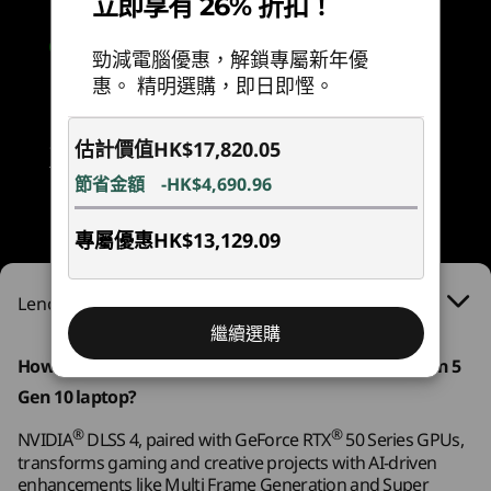
立即享有 26% 折扣！
可調整尺寸 BAR
6
-
USB-A (USB 5Gbps)
處理器
處理器
處理器
®
NVIDIA
Ansel
AMD Ryzen™ 7
Up to Intel®
AMD Ryzen
勁減電腦優惠，解鎖專屬新年優
®
260 processor
Core™ Ultra 9
350 proce
NVIDIA
Freestyle
7
-
私隱網絡攝影機電子快門開關
惠。 精明選購，即日即慳。
275HX
®
NVIDIA
Shadowplay
®
HSBC / BOC Credit Card Installment Payment
NVIDIA
Highlights
作業系統
作業系統
作業系統
估計價值
HK$17,820.05
8
-
USB-A (USB 5Gbps)
*T&Cs apply
®
®
Up to Windows 11
Up to Windows 11
Up to Win
NVIDIA
G-SYNC
To borrow or not to borrow? Borrow only if you can
節省金額
-HK$4,690.96
Pro
Pro
Pro
Game Ready 驅動程式
repay!
®
NVIDIA
Studio 驅動程式
專屬優惠
HK$13,129.09
記憶體
記憶體
記憶體
®
NVIDIA
Omniverse
Up to 32GB DDR5
Up to 32GB (2x
Up to 32G
5600MT/s
16GB) 5600 MT/s
5600MT/s
RTX Remix
DDR5 Memory
Lenovo Legion 5 Gen 10 (15″ AMD) Laptop
®
Microsoft DirectX
12 Ultimate
繼續選購
NVIDIA DLSS 4
®
NVIDIA
GPU Boost™
儲存裝置
儲存裝置
儲存裝置
®
How does NVIDIA
elevate performance in the Legion 5
Vulkan RT API、OpenGL 4.6
Up to 2TB M.2
Up to 2TB (2 x
Up to 2TB
DLSS 是一套神經渲染技術，使用 AI 來提
第 4 
Gen 10 laptop?
PCIe Gen4 SSD
1TB) M.2 2242
PCIe Gen4
®
HDMI
升每秒顯示影格數 （FPS）、減少延遲並
而第 5
(2242)
PCIe SSD (Gen 4)
(2242)
DisplayPort™
®
®
NVIDIA
DLSS 4, paired with GeForce RTX
50 Series GPUs,
改善影像品質。DLSS 4 帶來全新的多幀生
®
transforms gaming and creative projects with AI-driven
NVIDIA
編碼器 (3x 第九代)
成功能及超解像度，並由 GeForce RTX 50
9
-
HDMI® 2.1 （支援 8K@60Hz）
購物
購
enhancements like Multi Frame Generation and Super