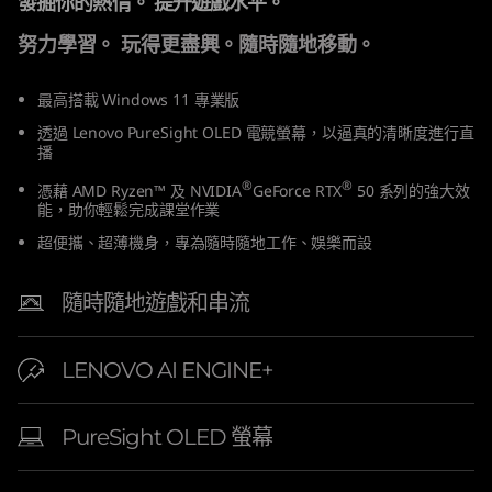
發掘你的熱情。 提升遊戲水平。
″
努力學習。 玩得更盡興。隨時隨地移動。
A
最高搭載 Windows 11 專業版
M
透過 Lenovo PureSight OLED 電競螢幕，以逼真的清晰度進行直
播
D
®
®
憑藉 AMD Ryzen™ 及 NVIDIA
GeForce RTX
50 系列的強大效
)
能，助你輕鬆完成課堂作業
超便攜、超薄機身，專為隨時隨地工作、娛樂而設
L
隨時隨地遊戲和串流
a
p
LENOVO AI ENGINE+
t
PureSight OLED 螢幕
o