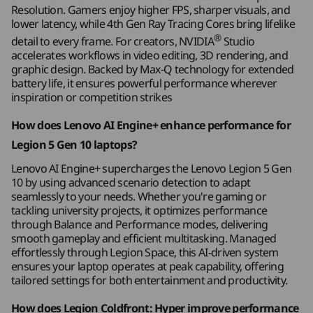
系列筆記型電腦 GPU 及第五代 Tensor
®
NVIDIA
解碼器 (2x 第六代)
Resolution. Gamers enjoy higher FPS, sharper visuals, and
Cores 提供支援。
CUDA 功能 (12.8)
lower latency, while 4th Gen Ray Tracing Cores bring lifelike
10
-
電源輸入
®
detail to every frame. For creators, NVIDIA
Studio
Explore All Laptops
accelerates workflows in video editing, 3D rendering, and
記憶體
graphic design. Backed by Max-Q technology for extended
battery life, it ensures powerful performance wherever
於 Lenovo Legion 裝置
最高搭載 32GB DDR5 5600MT/s*
inspiration or competition strikes
試用 Xbox Game Pass
How does Lenovo AI Engine+ enhance performance for
*僅列出記憶體規格頻率；系統支援頻率或因應配置而有所不同。
Legion 5 Gen 10 laptops?
透過 Xbox Game Pass 在 Lenovo Legion 裝置上
儲存空間
暢玩 Starfield、Palworld 及超過 200 款遊戲。 *
Lenovo AI Engine+ supercharges the Lenovo Legion 5 Gen
最高搭載 2TB M.2 PCIe Gen4 SSD (2242)
10 by using advanced scenario detection to adapt
seamlessly to your needs. Whether you're gaming or
*遊戲目錄因時間、地區及裝置而異。 須遵守條款及細則。詳情請
電池
tackling university projects, it optimizes performance
見 xbox.com/subscriptionterms
through Balance and Performance modes, delivering
可充電鋰離子電池：
smooth gameplay and efficient multitasking. Managed
80Whr 超快速充電
effortlessly through Legion Space, this AI-driven system
60Whr 超快速充電
ensures your laptop operates at peak capability, offering
AI 為每場挑戰調節設定
tailored settings for both entertainment and productivity.
音效
透過 Lenovo AI
How does Legion Coldfront: Hyper improve performance