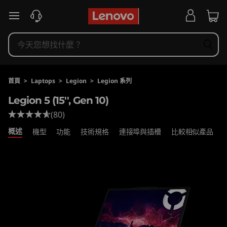
L
跳至主要內容
e
n
o
首頁
>
Laptops
>
Legion
>
Legion 系列
v
Legion 5 (15'', Gen 10)
(80)
o
概述
機型
功能
技術規格
連接埠與插槽
比較相似產品
L
e
g
i