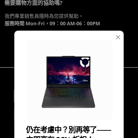
神經網絡處理器 (NPU)
需要購物方面的協助嗎?
處理器
作業系統
記憶體
儲存裝置
顯示器
高達每秒 16 兆次運算（TOPS）的 AI 效能
我們專業銷售員隨時為您提供幫助。
服務時間
Mon-Fri，09：00 AM-06：00PM
圖像
目前正在瀏覽
®
®
NVIDIA
GeForce RTX
5070 筆記型電腦 GPU (8GB
1
-
乙太網絡 （RJ45）
Legion 5 (15'',
Legion 5i (15'',
Legion 5 
GDDR7、128 位元、115W 包括 15W 提升、2347Mhz
聯繫客服！
Gen 10)
Gen 10)
Gen 10)
Boost Clock、798 AI TOPS、4608 CUDA 核心)
2
-
USB-C® (USB 10Gbps) 支援 Power Delivery 3.0，65-
®
®
NVIDIA
GeForce RTX
5060 筆記型電腦 GPU (8GB
(80)
(136)
(2
100W / DisplayPort 2.1
GDDR7、128 位元、115W 包括 15W 提升、2497MHz
Boost Clock、572 AI TOPS、3328 CUDA 核心)
Convenient Payment Options
3
-
USB-C® (USB4® 40Gbps) 支援 DisplayPort 1.4
Legion 5 Gen 10 筆記型電腦以外的配件和裝置需另行購買。
支援 MUX：
®
NVIDIA
50 系列支援技術
4
-
USB-A (USB 5Gbps)
遊戲顛覆者
®
NVIDIA
DLSS 4
起價
起價
起價
®
NVIDIA
Reflex 2
HK$13,129.0
HK$16,240.2
HK$13,
5
-
耳機 / 麥克風組合
®
NVIDIA
Broadcast
9
5
0
仍在考慮中？別再等了——
PCI Express Gen 5