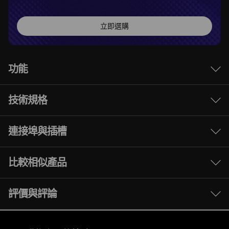
立即選購
功能
技術規格
強大效能讓日常體驗更上
一層樓
連接埠與插槽
效能
AMD Ryzen™ 200 系列流動處理器提供所需技
處理器
術，讓使用者可以充分利用其先進運算能力，其具
比較相似產品
AMD Ryzen™ 7 260 處理器
備可靠效能、超長的全天候電池續航力及入門級
AI 體驗（適用於大多數型號），並在未來數年繼
3 Similiar products selected
評價與評論
作業系統
續在 Lenovo Legion 5 Gen 10 筆記型電腦上提
最高搭載 Windows 11 專業版
供。
What specs do you want to compare?