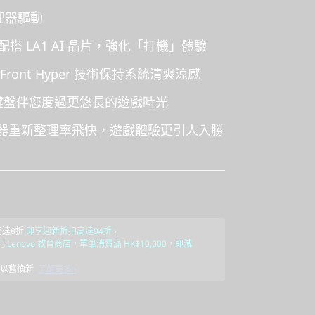
處理器驅動
ne+ 配搭 LA1 AI 晶片，強化「打機」體驗
ColdFront Hyper 技術保持系統清爽涼感
rike 鍵盤伴您度過更悠長的遊戲時光
電競顯示器重新整理率飛快，遊戲體驗更引人入勝
高達8折
即享迎新折扣高達94折 ›
 Lenovo 教育商店，單筆消費滿 HK$10,000，即減
備以舊換新
了解更多 ›