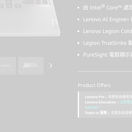
®
由 Intel
Core™ 
Lenovo AI Engi
Lenovo Legion 
Legion TrueSt
PureSight 
Product Offers
Lenovo Pro
| 商務會員優惠
Lenovo Education
|
立即登記
HK$500！
Trade in 服務
| 支援多部設