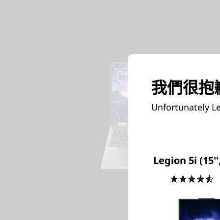
我們很抱歉
Unfortunately Le
Legion 5i (15''
4