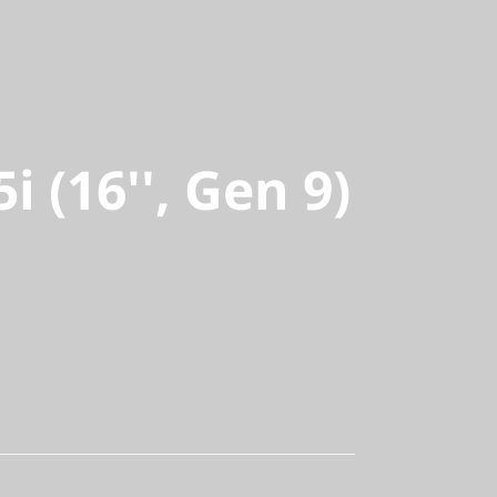
 (16'', Gen
i (16'', Gen 9)