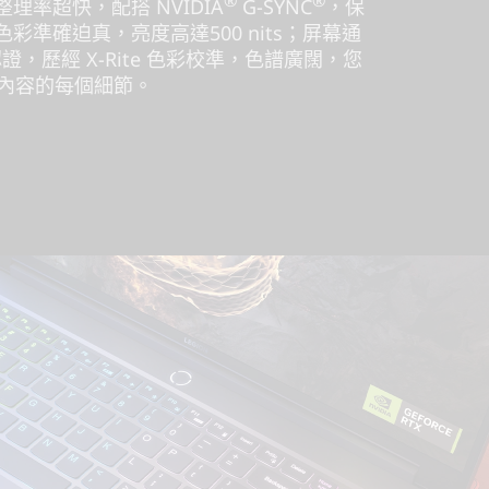
®
®
率超快，配搭 NVIDIA
G-SYNC
，保
準確迫真，亮度高達500 nits；屏幕通
400 認證，歷經 X-Rite 色彩校準，色譜廣闊，您
作內容的每個細節。