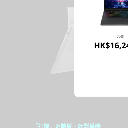
起價
HK$16,2
「打機」更聰敏，輕鬆爭勝