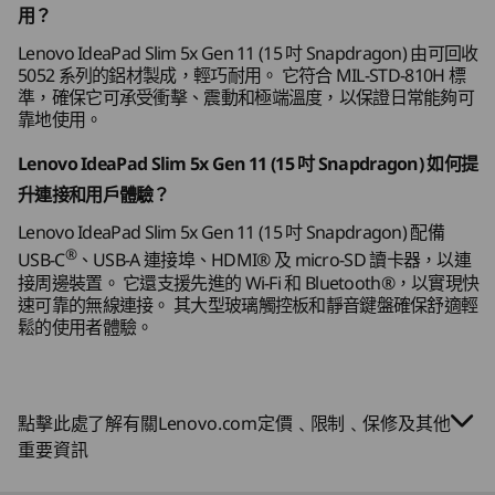
用？
WiFi 7 的全部要求。 它向後兼容舊版 WiFi 標準，且僅可用於支援 WiFi 7 的國家/地區。
耐用設計
Lenovo IdeaPad Slim 5x Gen 11 (15 吋 Snapdragon) 由可回收
規格可能因地區/型號而異。
5052 系列的鋁材製成，輕巧耐用。 它符合 MIL-STD-810H 標
堅固耐用，時尚智能
準，確保它可承受衝擊、震動和極端溫度，以保證日常能夠可
靠地使用。
設計
Lenovo IdeaPad Slim 5x Gen 11 (15 吋 Snapdragon) 如何提
升連接和用戶體驗？
螢幕
15.3 吋 2.5K WQXGA (2560 x 1600) OLED、16:10 寬高
Lenovo IdeaPad Slim 5x Gen 11 (15 吋 Snapdragon) 配備
比、500 尼特、165Hz、100% DCI-P3、VESA 認證
®
USB-C
、USB-A 連接埠、HDMI® 及 micro-SD 讀卡器，以連
接周邊裝置。 它還支援先進的 Wi-Fi 和 Bluetooth®，以實現快
DisplayHDR™ TrueBlack 1000、TÜV 低藍光、10 指觸控
速可靠的無線連接。 其大型玻璃觸控板和靜音鍵盤確保舒適輕
15.3 吋 WUXGA (1920 x 1200) LCD、16:10 寬高比、400
鬆的使用者體驗。
尼特、120Hz、100% sRGB、TÜV 低藍光、10 指觸控
尺寸（高 x 寬 x 深）
15.6 毫米 x 339.33 毫米 x 236 毫米 / 0.61 吋 x 13.35 吋 x
點擊此處了解有關Lenovo.com定價﹑限制﹑保修及其他
9.29 吋
重要資訊
高級金屬機身
重量