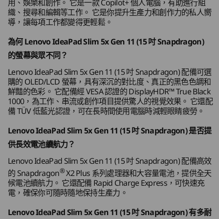
用、娛樂和創作。 它是一款 Copilot+ 個人電腦，有助進行組
2 x USB-A (USB 10Gbps)，1 個隨插即用
織、搜尋和編輯等工作。 它是你提升生產力和創作力的私人嚮
電源按鈕
導，讓每項工作都變得更輕鬆。
購物
購
Micro SD 讀卡器
為何 Lenovo IdeaPad Slim 5x Gen 11 (15 吋 Snapdragon)
左側：
的螢幕與眾不同？
全天候電池續航
RAP
Explore All Laptops
®
2 x USB-C
(USB 10Gbps) 配備電力傳輸 3.0 及
Lenovo IdeaPad Slim 5x Gen 11 (15 吋 Snapdragon) 配備可選
持久續航的強大效
DisplayPort™ 1.4
購的 OLED/LCD 螢幕，具有深沉的對比度、真正的黑色色調和
充
鮮豔的色彩。 它配備經 VESA 認證的 DisplayHDR™ True Black
®
HDMI
2.1（支援解像度高達 4K@60Hz）
能
1000，為工作、串流或創作項目提供驚人的視覺效果。 它還配
耳機 / 麥克風組合
備 TÜV 低藍光認證，可在長時間使用電腦時減輕眼睛疲勞。
Novo 按鈕
這款 Gen 11 筆記型電腦配備高效的
Lenovo IdeaPad Slim 5x Gen 11 (15 吋 Snapdragon) 是否提
需要
®
Snapdragon
X2 Plus 系列處理器，一次
USB 連接埠的傳輸速度取決於許多因素，例如主機/外部裝置的處理能力、檔案屬性、系統配置
供長效電池續航力？
Ide
充電即可持續數小時，電池容量巨大。 即
和作業環境；實際速度會有所不同並可能會低於預期。
Lenovo IdeaPad Slim 5x Gen 11 (15 吋 Snapdragon) 配備高效
Cha
使不插電，你無論在觀看串流、學習或創
®
的 Snapdragon
X2 Plus 系列處理器和大容量電池，提供全天
動。
無線
作時也能享受真正的全天候耐用性和效
候電池續航力。 它還配備 Rapid Charge Express，可快速充
議，
能。
®
WiFi 7* (320MHz) 配備 Bluetooth
5.4
電，確保你可隨時隨地保持生產力。
Lenovo IdeaPad Slim 5x Gen 11 (15 吋 Snapdragon) 有多耐
*WiFi 7 需要 Windows 11 作業系統以及獨立的 WiFi 7 路由器和/或其他網絡裝置，以滿足