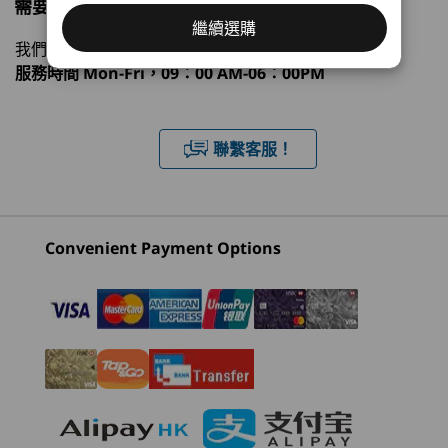
需要購物方面的協助嗎?
Windows 11 家用版
繼續選購
處理器
作業系統
記憶體
儲存裝置
顯示器
我們專業銷售員隨時為您提供幫助。
1
-
電源按鈕
神經網絡處理器 (NPU)
服務時間
Mon-Fri，09：00 AM-06：00PM
高達每秒 80 兆次運算 (TOPS) 的 AI 效能
目前正在瀏覽
2
-
Micro SD 讀卡器
圖像
IdeaPad Slim
IdeaPad Slim
IdeaPad
聯繫客服！
5x (15″, Gen 11 )
5i (14", Gen 10)
5i (16", 
UMA：整合顯示卡
Snapdragon
3
-
USB-A (USB 10Gbps)
記憶體
卓越的視覺效果
寬廣視
(1)
(97)
(7
最高 32GB LPDDR5X (9523MT/s)，雙通道
Convenient Payment Options
4
-
USB-A (USB 10Gbps)，1 個隨插即用
讓每個細節都鮮活呈現
探索
儲存空間
最高搭載 1TB M.2 PCIe Gen4 SSD* (2242)
5
-
HDMI® 2.1（支援解像度高達 4K@60Hz）
*支援雙 SSD
6
-
2 x USB-C® (USB 10Gbps) 配備電力傳輸 3.0 及
起價
起價
起價
HK$9,113.19
HK$8,426.00
HK$8,6
DisplayPort™ 1.4
電池
70Whr