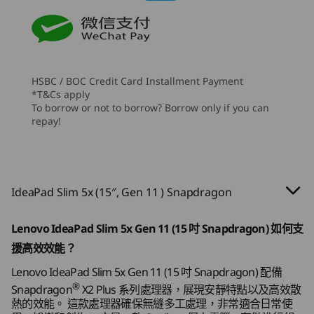
54.7Whr
7
-
耳機 / 麥克風組合
處理器
處理器
支援 Rapid Charge Express (充電 15 分鐘 = 3 小時電力)
Up to
Up to 14th
Snapdragon® X2
Core™ i7
Plus Series
音效
processor
2 x 2W 喇叭
HSBC / BOC Credit Card Installment Payment
Dolby Audio™
*T&Cs apply
作業系統
作業系統
雙陣列麥克風
To borrow or not to borrow? Borrow only if you can
Up to Windows 11
Up to Win
repay!
Pro
Pro
攝影機
記憶體
記憶體
FHD 1080p 及紅外線 (IR) 配備網絡攝影機私隱快門及飛時
Up to 32GB
Up to 32G
測距 (ToF) 感應器
LPDDR5X
(dual-chan
IdeaPad Slim 5x (15″, Gen 11 ) Snapdragon
(9523MT/s), dual
了解更多
了
規格可能因地區/型號而異。
channel
Lenovo IdeaPad Slim 5x Gen 11 (15 吋 Snapdragon) 如何支
儲存裝置
儲存裝置
援高效效能？
連接性
Up to 1TB M.2
Up to 1TB
PCIe Gen4 SSD
PCIe Gen4
Lenovo IdeaPad Slim 5x Gen 11 (15 吋 Snapdragon) 配備
(2242)
(2242)
®
連接埠/插槽
Snapdragon
X2 Plus 系列處理器，展現安靜特點以及高效散
熱的效能。 這款處理器確保無縫多工處理，非常適合日常使
右側：