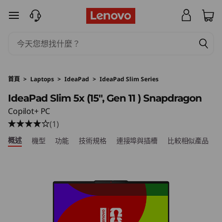
I
跳至主要內容
d
e
a
首頁
>
Laptops
>
IdeaPad
>
IdeaPad Slim Series
P
IdeaPad Slim 5x (15″, Gen 11 ) Snapdragon
Copilot+ PC
a
(1)
d
概述
機型
功能
技術規格
連接埠與插槽
比較相似產品
S
l
i