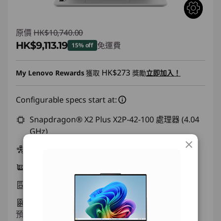
原價
HK$10,740.00
HK$9,113.19
免運費
15% off
即省 :
-HK$1,626.81
HK$273
My Lenovo Rewards
獲取
獎勵
立即加入！
Configurable specs start at:
Snapdragon® X2 Plus X2P-42-100 處理器 (4.04
GHz)
Windows 11 家用版 Arm64
整合式顯示卡
16 GB LPDDR5X-9523MT/s (Soldered)
512 GB SSD M.2 2242 PCIe Gen4 QLC
預計於01/11,星期一-01/25,星期一送達