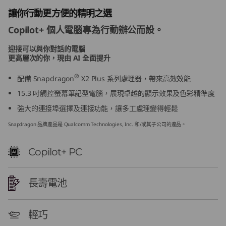
1
讓你行動更方便的精明之選
Copilot+ 個人電腦專為行動辦公而設。
1
迎接可以與你對話的電腦
)
更高層次的你，現由 AI 全面提升
S
®
配備 Snapdragon
X2 Plus 系列處理器，帶來高效效能
15.3 吋觸控螢幕筆記型電腦，展現卓越的顯示效果及色彩精準度
n
強大的連接埠選擇及連接功能，讓多工處理變得輕鬆
a
Snapdragon 品牌產品是 Qualcomm Technologies, Inc. 和/或其子公司的產品。
p
Copilot+ PC
d
r
長壽電池
a
輕巧