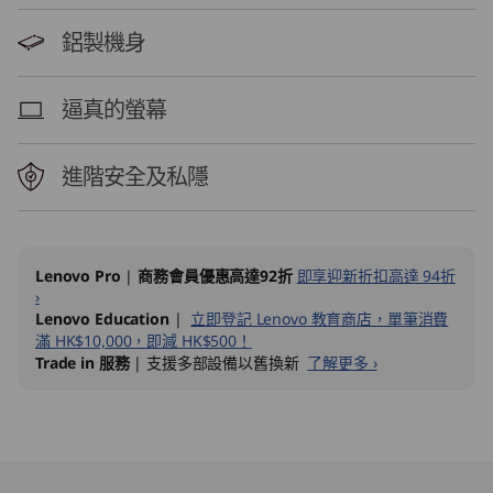
g
鋁製機身
o
n
逼真的螢幕
進階安全及私隱
Lenovo Pro
|
商務會員優惠高達92折
即享迎新折扣高達 94折
›
Lenovo Education
|
立即登記 Lenovo 教育商店，單筆消費
滿 HK$10,000，即減 HK$500！
Trade in 服務
| 支援多部設備以舊換新
了解更多 ›
Original Price 10740.00 HKD Discounted Price