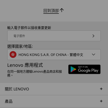
輕薄的機身採用可回收 5052 系列鋁材製
Ide
起始重量為 1.41 公斤 / 3.10 磅
造，手感舒適、堅固且精緻。 全金屬框架
MIL
回到頂部
增添強度和耐用性，讓這款筆記型電腦非
震動和
鍵盤
常適合現代生活和日常旅行。
辦公
鍵距（1.3 毫米 / 0.05 吋）
輸入電子郵件以接收重要更新
配備玻璃 Mylar 表面（135 毫米 x 80 毫米 / 5.31 吋 x 3.14
吋）的觸控板
電子郵件
白色背光
選擇國家/地區:
顏色
HONG KONG S.A.R. OF CHINA - 繁體中文
SMART CONNECT
Cloud Grey
Lenovo 應用程式
Breeze Moss
統一數碼生活
在同一個地方體驗Lenovo產品商店和服
務。
規格可能因地區/型號而異。
Smart Connect 讓你的 IdeaPad、手機和平板電
腦保持同步，讓你的社交和學校生活變得輕鬆。
關於 LENOVO
可持續性
無需中斷工作流程，即可在不同裝置分享相片、移
動檔案和回覆訊息。 從群組聊天到溫習後的小
產品
材料
休，你都可隨時隨地保持連線。