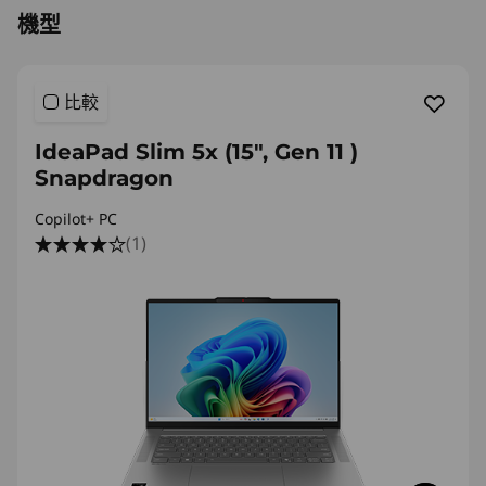
機型
比較
IdeaPad Slim 5x (15″, Gen 11 )
Snapdragon
Copilot+ PC
(1)