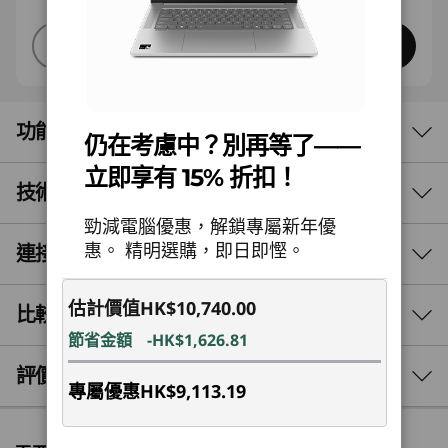
快速預覽
打造您的電腦
功能
仍在考慮中？別再等了——
立即享有 15% 折扣！
技術規格
便攜且可靠
勁減電腦優惠，解鎖專屬新年優
生活隨行，動力隨心
惠。 精明選購，即日即慳。
連接埠與插槽
效能
Lenovo IdeaPad Slim 5x Gen 11 筆記型電腦配備
處理器
估計價值
HK$10,740.00
比較相似產品
®
Snapdragon
X2 Plus 系列處理器，展現安靜特
®
Snapdragon
X2 Plus 系列處理器
節省金額
-HK$1,626.81
點以及高效散熱的效能。其輕薄的鋁機身具備軍事
高達 23W 散熱設計功耗 (TDP)
級的堅固耐用性，日常便攜且可靠。 它配備 15.3
3 Similiar products selected
評價與評論
專屬優惠
HK$9,113.19
吋寬螢幕，提供 OLED 或 LCD 顯示器選項，亮度
作業系統
可達到峰值，清晰易見。
What specs do you want to compare?
Windows 11 專業版