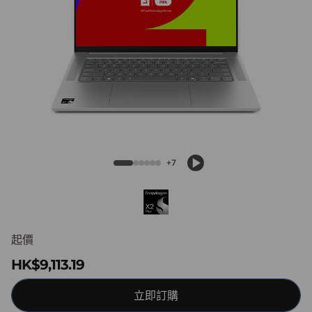
m
5
x
(
1
IdeaPad Slim 5x (15″, Gen 11 )
Snapdragon
5
+7
″
,
G
起價
HK$9,113.19
e
n
立即訂購